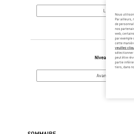
Nous utilison
Par ailleurs
de personnali
nos partenair
web; certain
3
par exemple c
cette manièr
veuillez cliqu
sélectionner 
Niveau de difficulté
peut être rév
partie inféri
tiers, dans n
SOMMAIRE