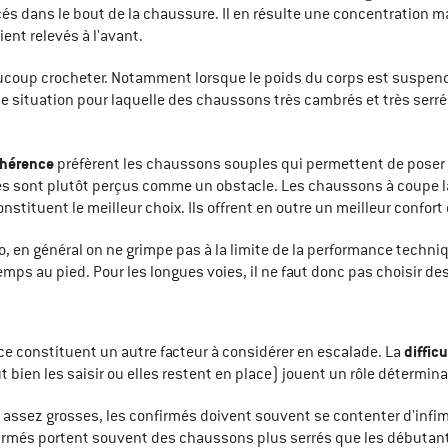
acés dans le bout de la chaussure. Il en résulte une concentration m
ient relevés à l'avant.
coup crocheter. Notamment lorsque le poids du corps est suspendu 
 une situation pour laquelle des chaussons très cambrés et très ser
dhérence
préfèrent les chaussons souples qui permettent de poser 
sés sont plutôt perçus comme un obstacle. Les chaussons à coupe la
tituent le meilleur choix. Ils offrent en outre un meilleur confort 
o, en général on ne grimpe pas à la limite de la performance techni
ps au pied. Pour les longues voies, il ne faut donc pas choisir de
diffic
ce constituent un autre facteur à considérer en escalade. La
 bien les saisir ou elles restent en place) jouent un rôle détermina
assez grosses, les confirmés doivent souvent se contenter d'infime
irmés portent souvent des chaussons plus serrés que les débutants