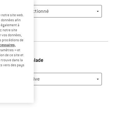
 notre site web.
e données afin
t également à
z notre site
er vos données,
4
us procédions de
écessaires,
ramètres » et
on de ce site et
Discipline d'escalade
 trouve dans la
rts vers des pays