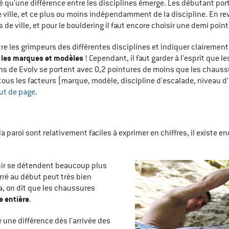
mé qu'une différence entre les disciplines émerge. Les débutant po
e ville, et ce plus ou moins indépendamment de la discipline. En r
e ville, et pour le bouldering il faut encore choisir une demi poin
re les grimpeurs des différentes disciplines et indiquer clairement 
s les marques et modèles
! Cependant, il faut garder à l'esprit que
ns de Evolv se portent avec 0,2 pointures de moins que les chauss
ous les facteurs (marque, modèle, discipline d'escalade, niveau d
ut de page
.
e la paroi sont relativement faciles à exprimer en chiffres, il exist
cuir se détendent beaucoup plus
rré au début peut très bien
, on dit que les chaussures
e entière
.
une différence dès l'arrivée des