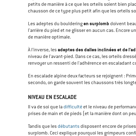
petits de manière à ce que les orteils soient bien pl
chausson de ce type plus petit afin que les orteils so
en surplomb
Les adeptes du bouldering
doivent beau
l'arrière du pied et ne glisser en aucun cas. Encore
de manière optimale.
adeptes des dalles inclinées et de l'a
À l'inverse, les
niveau de l'avant-pied. Dans ce cas, les orteils dres
renvoyer un ressenti de l'adhérence en escaladant cons
En escalade alpine deux facteurs se rejoignent : Prim
secondo, on garde souvent les chaussons très longtem
NIVEAU EN ESCALADE
Il va de soi que la
difficulté
et le niveau de performan
prises de main et de pieds (et la manière dont on peut
Tandis que les
débutants
disposent encore de prises 
surplomb. Ceci explique pourquoi les grimpeurs conf