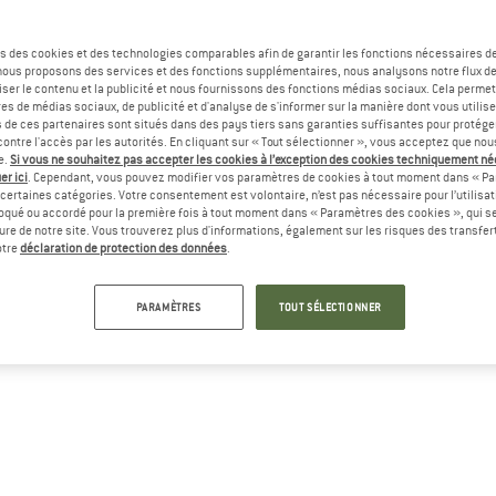
s des cookies et des technologies comparables afin de garantir les fonctions nécessaires de
, nous proposons des services et des fonctions supplémentaires, nous analysons notre flux d
ser le contenu et la publicité et nous fournissons des fonctions médias sociaux. Cela perme
es de médias sociaux, de publicité et d'analyse de s'informer sur la manière dont vous utilise
s de ces partenaires sont situés dans des pays tiers sans garanties suffisantes pour protég
ontre l'accès par les autorités. En cliquant sur « Tout sélectionner », vous acceptez que no
e.
Si vous ne souhaitez pas accepter les cookies à l’exception des cookies techniquement n
er ici
. Cependant, vous pouvez modifier vos paramètres de cookies à tout moment dans « Pa
certaines catégories. Votre consentement est volontaire, n’est pas nécessaire pour l’utilisati
oqué ou accordé pour la première fois à tout moment dans « Paramètres des cookies », qui se
eure de notre site. Vous trouverez plus d'informations, également sur les risques des transfe
otre
déclaration de protection des données
.
PARAMÈTRES
TOUT SÉLECTIONNER