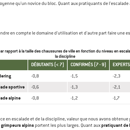
yenne qu'un novice du bloc. Quant aux pratiquants de l'escalade 
prendre en compte le domaine d'utilisation et d'autre part faire une 
ar rapport à la taille des chaussures de ville en fonction du niveau en escal
la discipline
DÉBUTANTS (< 7)
CONFIRMÉS (7 - 9)
EXPERTS 
dering
-0,8
-1,5
-2,3
ade sportive
-0,6
-1,3
-2,1
ade alpine
-0,8
-1,2
-1,7
ce en escalade et de la discipline, valeur que nous avons obtenue 
grimpeurs alpins
pratiquant de 
s
portent les plus larges. Quant aux