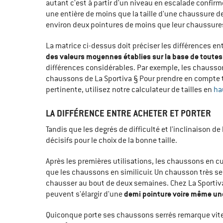
autant c'est à partir d'un niveau en escalade confir
une entière de moins que la taille d'une chaussure d
environ deux pointures de moins que leur chaussures d
La matrice ci-dessus doit préciser les différences ent
des valeurs moyennes établies sur la base de toute
différences considérables. Par exemple, les chausso
chaussons de La Sportiva § Pour prendre en compte t
pertinente, utilisez notre calculateur de tailles en
ha
LA DIFFÉRENCE ENTRE ACHETER ET PORTER
Tandis que les degrés de difficulté et l'inclinaison d
décisifs pour le choix de la bonne taille.
Après les premières utilisations, les chaussons en 
que les chaussons en similicuir. Un chausson très se
chausser au bout de deux semaines. Chez La Sportiva
demi pointure voire même un
peuvent s'élargir d'une
Quiconque porte ses chaussons serrés remarque vite 