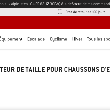
Appelez-nous au
on aux Alpinistes
|
04 65 82 17 36
FAQ & aide
Statut de ma command
e les informations de paiement ici ! Ouvre une boîte d'information
Tro
Droit de retour de 100 jours
Équipement
Escalade
Cyclisme
Hiver
Tous les spo
TEUR DE TAILLE POUR CHAUSSONS D'