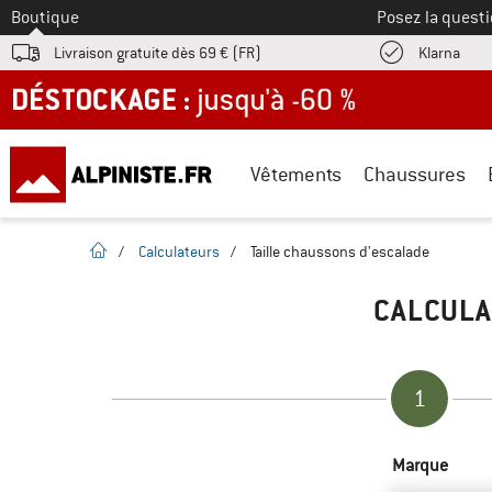
Vers le
Boutique
Posez la questi
Trouv
Livraison gratuite dès 69 € (FR)
Klarna
DÉSTOCKAGE : jusqu'à -60 %
Vêtements
Chaussures
Page d'accueil
/
Calculateurs
/
Taille chaussons d'escalade
CALCULA
1
Marque