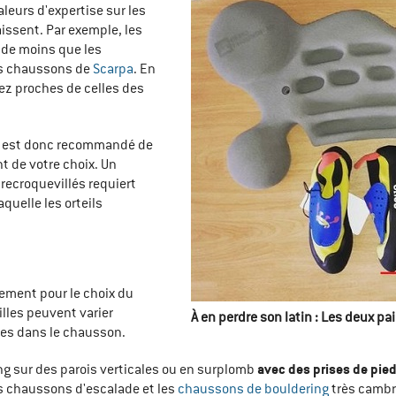
aleurs d'expertise sur les
aissent. Par exemple, les
de moins que les
les chaussons de
Scarpa
. En
ez proches de celles des
, il est donc recommandé de
 de votre choix. Un
 recroquevillés requiert
quelle les orteils
lement pour le choix du
illes peuvent varier
À en perdre son latin : Les deux pa
ées dans le chausson.
avec des prises de pie
g sur des parois verticales ou en surplomb
es chaussons d'escalade et les
chaussons de bouldering
très cambré