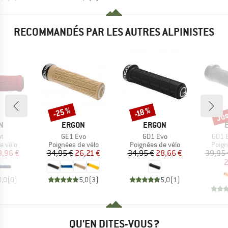
RECOMMANDÉS PAR LES AUTRES ALPINISTES
Jus
-25 %
-18 %
Remise
Remise
Rem
UE
MARQUE
MARQUE
N
ERGON
ERGON
Article
Article
Articl
at
GE1 Evo
GD1 Evo
GD1 E
oup
Product group
Product group
Produ
e vélo
Poignées de vélo
Poignées de vélo
Poign
ix
ix réduit
Prix
Prix réduit
Prix
Prix réduit
9,96 €
34,95 €
26,21 €
34,95 €
28,66 €
39,95 
2
0,0
(
0
)
5,0
(
3
)
5,0
(
1
)
QU'EN DITES-VOUS ?