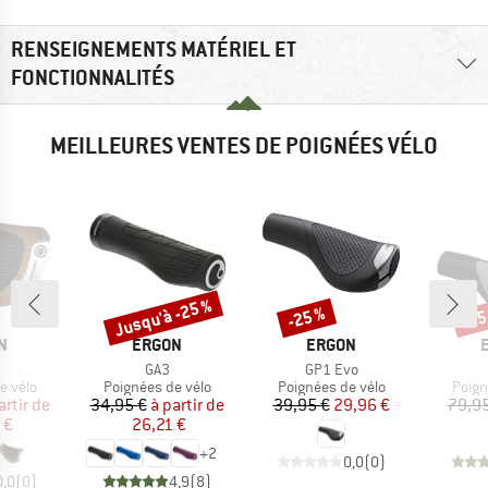
RENSEIGNEMENTS MATÉRIEL ET
FONCTIONNALITÉS
MEILLEURES VENTES DE POIGNÉES VÉLO
Jusqu'à -25 %
-25 %
-25
Remise
Remise
Rem
UE
MARQUE
MARQUE
N
ERGON
ERGON
le
Article
Article
GA3
GP1 Evo
oup
Product group
Product group
Produ
e vélo
Poignées de vélo
Poignées de vélo
Poign
ix
ix réduit
Prix
Prix réduit
Prix
Prix réduit
artir de
34,95 €
à partir de
39,95 €
29,96 €
79,95
 €
26,21 €
+
2
0,0
(
0
)
0,0
(
0
)
4,9
(
8
)