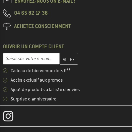
ENVOYEZ-NOUS UN E-MAIL !
04 65 82 17 36
ACHETEZ CONSCIEMMENT
OUVRIR UN COMPTE CLIENT
Entrez votre adresse e-mail ici et créez votre compte client à la 
Adresse e-mail
Cadeau de bienvenue de 5 €**
Accès exclusif aux promos
Ajout de produits à la liste d'envies
Surprise d'anniversaire