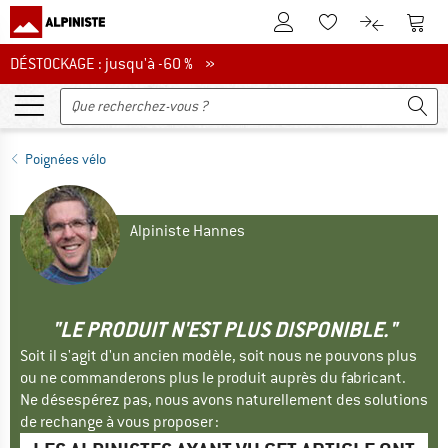
Vers le compte client
Vers 
Vers la liste d'env
Vers le com
DÉSTOCKAGE : jusqu'à -60 %
DÉSTOCKAGE : jusqu'à -60 % »
Poignées vélo
Alpiniste Hannes
"LE PRODUIT N'EST PLUS DISPONIBLE."
Soit il s'agit d'un ancien modèle, soit nous ne pouvons plus
ou ne commanderons plus le produit auprès du fabricant.
Ne désespérez pas, nous avons naturellement des solutions
de rechange à vous proposer :