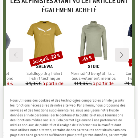
LES ALPINISTES AYANT VU CET ARTICLE ONT
ÉGALEMENT ACHETÉ
Jusqu'à -20 %
Jus
-45 %
Remise
Remise
Rem
E
FUL
MARQUE
SALEWA
MARQUE
STOIC
acket
Article
Solidlogo Dry T-Shirt
Article
Merino240 BengtSt. Turtle Neck
Article
Core U
up
 de fond
Product group
T-shirt technique
Product group
Sous-vêtement mérinos
Produ
T-shi
ix
ix réduit
3,98 €
34,95 €
à partir de
Prix
Prix réduit
114,95 €
à partir de
Prix
Prix réduit
24,95 
27,96 €
63,22 €
1
+
3
0,0
(
0
)
Nous utilisons des cookies et des technologies comparables afin de garantir
4,7
(
23
)
4,7
(
3
)
les fonctions nécessaires de notre site web. Par ailleurs, nous proposons des
services et des fonctions supplémentaires, nous analysons notre flux de
données afin de personnaliser le contenu et la publicité et nous fournissons
des fonctions médias sociaux. Cela permet également à nos partenaires de
médias sociaux, de publicité et d'analyse de s'informer sur la manière dont
vous utilisez notre site web; certains de ces partenaires sont situés dans des
SWIX
-
Cover Glove - Gants
pays tiers sans garanties suffisantes pour protéger vos données, par exemple