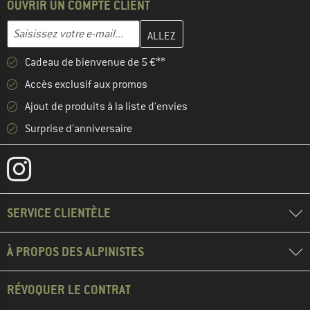
OUVRIR UN COMPTE CLIENT
Entrez votre adresse e-mail ici et créez votre compte client à la 
Saisissez votre e-mail...
Cadeau de bienvenue de 5 €**
Accès exclusif aux promos
Ajout de produits à la liste d'envies
Surprise d'anniversaire
SERVICE CLIENTÈLE
À PROPOS DES ALPINISTES
RÉVOQUER LE CONTRAT