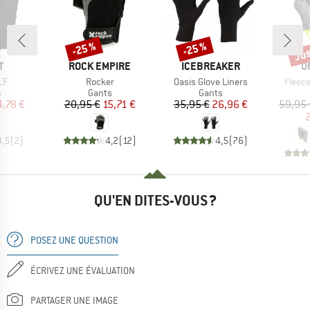
Jus
-25 %
-25 %
Remise
Remise
Rem
UE
MARQUE
MARQUE
M
T
ROCK EMPIRE
ICEBREAKER
O
Article
Article
Article
LF
Rocker
Oasis Glove Liners
Fleece
ct group
Product group
Product group
s
Gants
Gants
ix
ix réduit
Prix
Prix réduit
Prix
Prix réduit
4,78 €
20,95 €
15,71 €
35,95 €
26,96 €
59,95 
2
4,5
(
2
)
4,2
(
12
)
4,5
(
76
)
QU'EN DITES-VOUS ?
POSEZ UNE QUESTION
ÉCRIVEZ UNE ÉVALUATION
PARTAGER UNE IMAGE