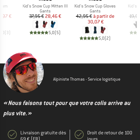
Article
Article
Article
mium
Kid's Snow Cup Mitten III
Kid's Snow Cup Gloves
Kid's 
ct group
Product group
Product group
s
Gants
Gants
ix
ix réduit
Prix
Prix réduit
Prix
Prix réduit
1,97 €
37,95 €
28,46 €
42,95 €
à partir de
19,9
30,07 €
5,0
(
3
)
5,0
(
5
)
5,0
(
2
)
Alpiniste Thomas - Service logistique
« Nous faisons tout pour que votre colis arrive au
plus vite. »
Livraison gratuite dès
Droit de retour de 100
69 € (FR)
jours