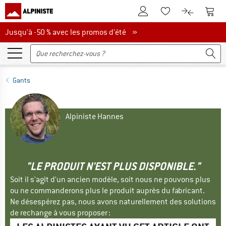
Vers le compte client
Vers 
Vers la liste d'env
Vers le com
Jusqu'à -50 % avec les promos d'été
Jusqu'à -50 % avec les promos d'été »
Gants
Alpiniste Hannes
"LE PRODUIT N'EST PLUS DISPONIBLE."
Soit il s'agit d'un ancien modèle, soit nous ne pouvons plus
ou ne commanderons plus le produit auprès du fabricant.
Ne désespérez pas, nous avons naturellement des solutions
de rechange à vous proposer :