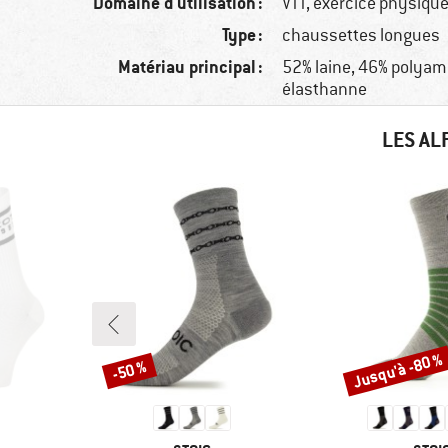
Domaine d'utilisation :
VTT, exercice physiqu
Type :
chaussettes longues
Matériau principal :
52% laine, 46% polyam
élasthanne
LES AL
Jusqu'à -80 %
-50 %
Remise
Remise