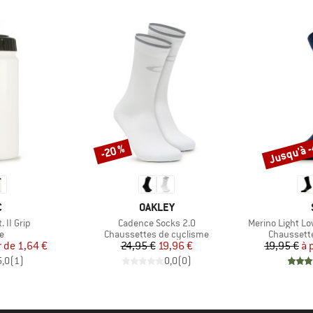
Jusqu'à 
-20 %
Remise
Remise
QUE
MARQUE
C
OAKLEY
Article
Article
. II Grip
Cadence Socks 2.0
Merino Light L
ct group
Product group
Product g
e
Chaussettes de cyclisme
Chaussett
ix
ix réduit
Prix
Prix réduit
r de
1,64 €
24,95 €
19,96 €
19,95 €
à 
5,0
(
1
)
0,0
(
0
)