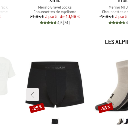
MARQUE
MAR
STOIC
STOI
Article
Article
-Pack
Merino Gravel Socks
Merino MTB
Product group
Product group
lisme
Chaussettes de cyclisme
Chaussettes d
duit
Prix
Prix réduit
Pr
Pr
€
21,95 €
à partir de
10,98 €
22,95 €
à parti
)
4,6
(
74
)
4
LES ALP
-25 %
-55 %
Remise
Remise