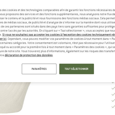
Sé
s des cookies et des technologies comparables afin de garantir les fonctions nécessaires de
, nous proposons des services et des fonctions supplémentaires, nous analysons notre flux d
ser le contenu et la publicité et nous fournissons des fonctions médias sociaux. Cela perme
es de médias sociaux, de publicité et d'analyse de s'informer sur la manière dont vous utilise
G
s de ces partenaires sont situés dans des pays tiers sans garanties suffisantes pour protég
ontre l'accès par les autorités. En cliquant sur « Tout sélectionner », vous acceptez que no
e.
Si vous ne souhaitez pas accepter les cookies à l’exception des cookies techniquement n
Dé
er ici
. Cependant, vous pouvez modifier vos paramètres de cookies à tout moment dans « Pa
Qu
certaines catégories. Votre consentement est volontaire, n’est pas nécessaire pour l’utilisati
oqué ou accordé pour la première fois à tout moment dans « Paramètres des cookies », qui se
eure de notre site. Vous trouverez plus d'informations, également sur les risques des transfe
otre
déclaration de protection des données
.
PARAMÈTRES
TOUT SÉLECTIONNER