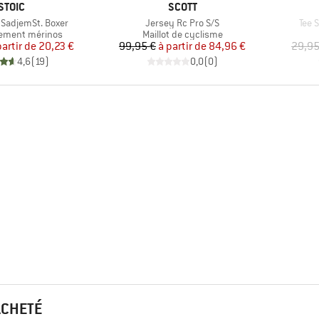
MARQUE
MARQUE
STOIC
SCOTT
Article
Artic
SadjemSt. Boxer
Jersey Rc Pro S/S
Tee 
group
Product group
ement mérinos
Maillot de cyclisme
Prix
Prix réduit
Prix
Prix réduit
partir de
20,23 €
99,95 €
à partir de
84,96 €
29,95
4,6
(
19
)
0,0
(
0
)
ACHETÉ