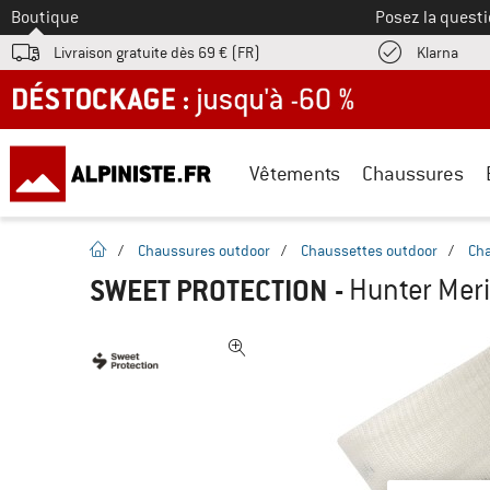
Vers le
Boutique
Posez la questi
Trouv
Livraison gratuite dès 69 € (FR)
Klarna
DÉSTOCKAGE : jusqu'à -60 %
Vêtements
Chaussures
Page d'accueil
/
Chaussures outdoor
/
Chaussettes outdoor
/
Cha
SWEET PROTECTION
-
Hunter Meri