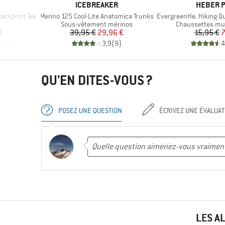
MARQUE
MARQUE
ICEBREAKER
HEBER 
Article
Article
ckprint Tee
Merino 125 Cool-Lite Anatomica Trunks
EvergreenHe. Hiking Quar
oup
Product group
Product group
Sous-vêtement mérinos
Chaussettes mul
duit
Prix
Prix réduit
Pr
Pr
€
39,95 €
29,96 €
15,95 €
7
)
3,9
(
9
)
4
QU'EN DITES-VOUS ?
POSEZ UNE QUESTION
ÉCRIVEZ UNE ÉVALUAT
LES A