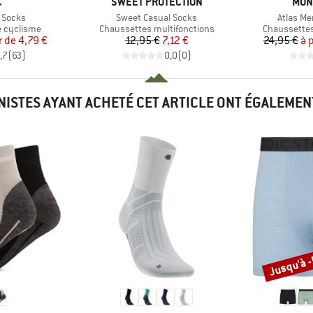
QUE
MARQUE
MAR
C
SWEET PROTECTION
MON
Article
Article
 Socks
Sweet Casual Socks
Atlas Me
Product group
Product gro
e cyclisme
Chaussettes multifonctions
Chaussettes
ix
ix réduit
Prix
Prix réduit
r de
4,79 €
12,95 €
7,12 €
24,95 €
à 
,7
(
63
)
0,0
(
0
)
INISTES AYANT ACHETÉ CET ARTICLE ONT ÉGALEMEN
Jusqu'à 
Remise