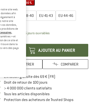
-30 %
-30 %
lectionner taille:
 notre site web.
e données afin
EU
35-37
EU
38-40
EU
41-43
EU
44-46
t également à
z notre site
uide des tailles
er vos données,
us procédions de
Le lien s'ouvre dans une boîte d'inform
écessaires,
lai de livraison: 3-5 jours ouvrables
ramètres » et
antité:
on de ce site et
 trouve dans la
rts vers des pays
AJOUTER AU PANIER
ENREGISTRER
COMPARER
Trouve les infos sur la livraison 
Livraison gratuite dès 69 € (FR)
Trouve les informations de paiement i
Droit de retour de 100 jours
> 4 000 000 clients satisfaits
Tous les articles disponibles
Trouve toutes les infos
Protection des acheteurs de Trusted Shops