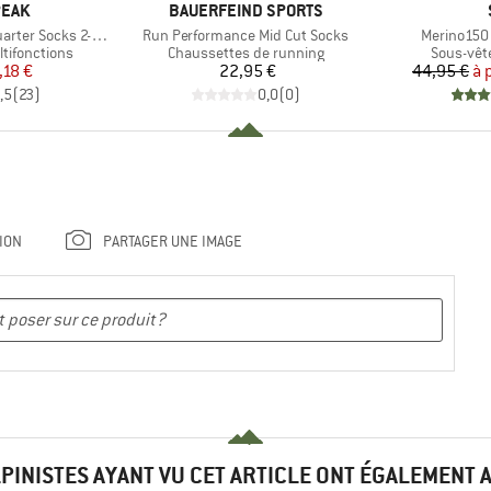
MARQUE
PEAK
BAUERFEIND SPORTS
Article
Article
ter Socks 2-Pack
Run Performance Mid Cut Socks
Merino150 
Product group
Product 
tifonctions
Chaussettes de running
Sous-vêt
ix
ix réduit
Prix
,18 €
22,95 €
44,95 €
à 
,5
(
23
)
0,0
(
0
)
ION
PARTAGER UNE IMAGE
LPINISTES AYANT VU CET ARTICLE ONT ÉGALEMENT 