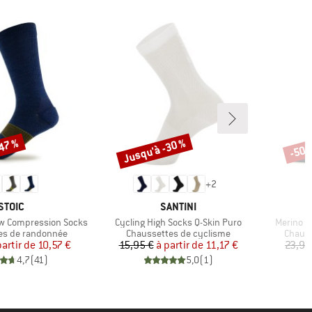
-47 %
Jusqu'à -30 %
-50 
Remise
Remi
+
2
MARQUE
MARQUE
STOIC
SANTINI
Article
Article
ow Compression Socks
Cycling High Socks Q-Skin Puro
Merino E
roup
Product group
Produc
es de randonnée
Chaussettes de cyclisme
Chauss
Prix
Prix réduit
Prix
Prix réduit
partir de
10,57 €
15,95 €
à partir de
11,17 €
23,95
4,7
(
41
)
5,0
(
1
)