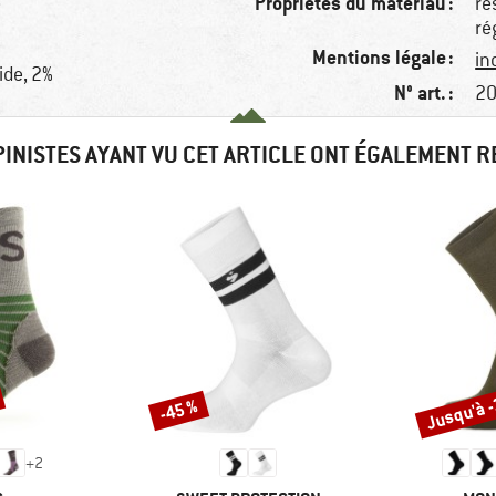
Propriétés du matériau :
e
re
ré
Mentions légale :
in
ide, 2%
N° art. :
20
PINISTES AYANT VU CET ARTICLE ONT ÉGALEMENT 
Jusqu'à 
-45 %
Remise
Remise
+
2