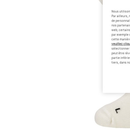
Nous utilison
Par ailleurs
de personnali
nos partenair
web; certain
par exemple c
cette manièr
veuillez cliqu
sélectionner 
peut être rév
partie inféri
tiers, dans n