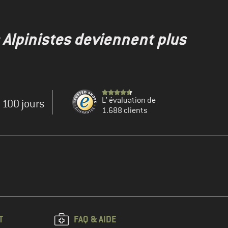
s Alpinistes deviennent plus
L' évaluation de
e 100 jours
1.688 clients
T
FAQ & AIDE