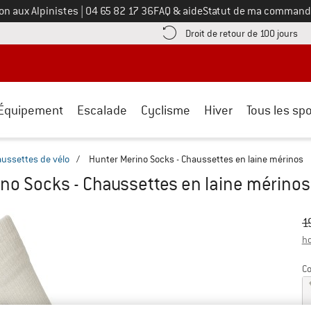
Appelez-nous au
on aux Alpinistes
|
04 65 82 17 36
FAQ & aide
Statut de ma command
e les informations de paiement ici ! Ouvre une boîte d'information
Tro
Droit de retour de 100 jours
Équipement
Escalade
Cyclisme
Hiver
Tous les spo
ussettes de vélo
/
Hunter Merino Socks - Chaussettes en laine mérinos
no Socks - Chaussettes en laine mérinos
Pr
Pr
1
ho
Co