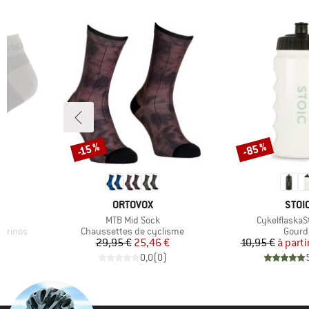
-85 %
-15 %
Remise
Remise
MARQUE
MAR
ORTOVOX
STOI
Article
Article
ck
MTB Mid Sock
CykelflaskaSt
Product group
Produ
mérinos
Chaussettes de cyclisme
Gourd
duit
Prix
Prix réduit
Pr
Pr
€
29,95 €
25,46 €
10,95 €
à parti
)
0,0
(
0
)