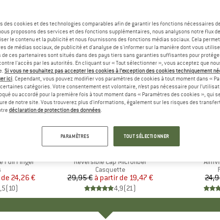
s des cookies et des technologies comparables afin de garantir les fonctions nécessaires de
, nous proposons des services et des fonctions supplémentaires, nous analysons notre flux d
ser le contenu et la publicité et nous fournissons des fonctions médias sociaux. Cela perme
es de médias sociaux, de publicité et d'analyse de s'informer sur la manière dont vous utilise
s de ces partenaires sont situés dans des pays tiers sans garanties suffisantes pour protég
ontre l'accès par les autorités. En cliquant sur « Tout sélectionner », vous acceptez que no
e.
Si vous ne souhaitez pas accepter les cookies à l’exception des cookies techniquement n
er ici
. Cependant, vous pouvez modifier vos paramètres de cookies à tout moment dans « Pa
certaines catégories. Votre consentement est volontaire, n’est pas nécessaire pour l’utilisati
oqué ou accordé pour la première fois à tout moment dans « Paramètres des cookies », qui se
eure de notre site. Vous trouverez plus d'informations, également sur les risques des transfe
Jusqu'à -35 %
-75 %
Remise
Remise
otre
déclaration de protection des données
.
+
1
PARAMÈTRES
TOUT SÉLECTIONNER
UE
P.
MARQUE
CHASKEE
e Full Finger
Article
Reversible Cap Microfiber
Articl
Almvi
ct group
s
Product group
Casquette
r de
ix
ix réduit
24,26 €
29,95 €
à partir de
Prix
Prix réduit
19,47 €
24,9
,5
(
10
)
4,9
(
21
)