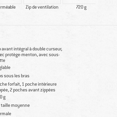
rméable
Zip de ventilation
720 g
GO
p avant intégral à double curseur,
ec protège-menton, avec sous-
tte
glable
ps sous les bras
che forfait, 1 poche intérieure
ppée, 2 poches avant zippées
0 g
 taille moyenne
rmale