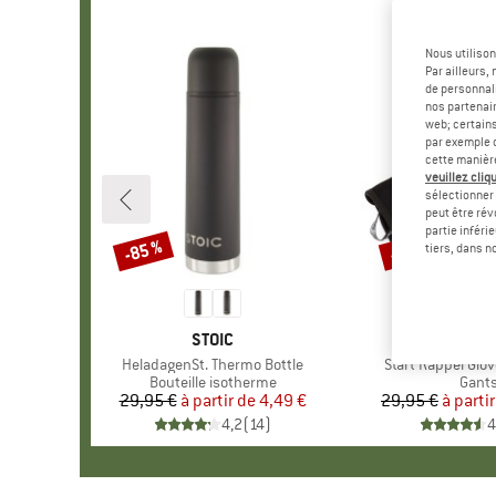
Nous utilison
Par ailleurs
de personnali
nos partenair
web; certain
par exemple c
cette manièr
veuillez cliqu
sélectionner 
peut être rév
partie inféri
-85 %
-19 %
Remise
Remise
tiers, dans n
MARQUE
STOIC
MARQ
C.A.M.
Article
HeladagenSt. Thermo Bottle
Article
Start Rappel Glov
Product group
Bouteille isotherme
Produ
Gant
29,95 €
à partir de
Prix
Prix réduit
4,49 €
29,95 €
à parti
Pr
Pr
4,2
(
14
)
4