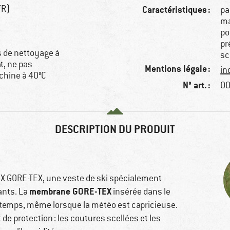
TR)
Caractéristiques :
pa
ma
po
pr
s de nettoyage à
sc
t, ne pas
Mentions légale :
in
chine à 40°C
N° art. :
00
DESCRIPTION DU PRODUIT
 X GORE-TEX, une veste de ski spécialement
membrane GORE-TEX
ants. La
insérée dans le
 temps, même lorsque la météo est capricieuse.
de protection : les coutures scellées et les