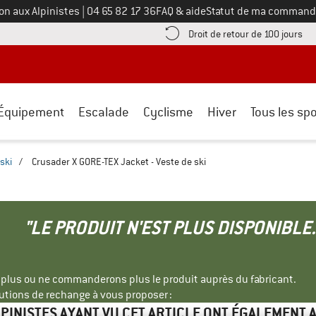
Appelez-nous au
on aux Alpinistes
|
04 65 82 17 36
FAQ & aide
Statut de ma command
e les informations de paiement ici ! Ouvre une boîte d'information
Tro
Droit de retour de 100 jours
Équipement
Escalade
Cyclisme
Hiver
Tous les spo
ski
/
Crusader X GORE-TEX Jacket - Veste de ski
"LE PRODUIT N'EST PLUS DISPONIBLE.
s plus ou ne commanderons plus le produit auprès du fabricant.
tions de rechange à vous proposer :
LPINISTES AYANT VU CET ARTICLE ONT ÉGALEMENT 