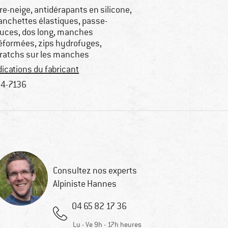
re-neige, antidérapants en silicone,
nchettes élastiques, passe-
uces, dos long, manches
éformées, zips hydrofuges,
ratchs sur les manches
dications du fabricant
4-7136
Consultez nos experts
Alpiniste Hannes
04 65 82 17 36
Lu - Ve 9h - 17h heures