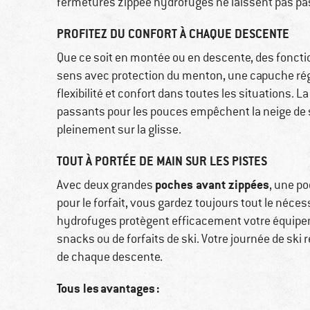
fermetures zippée hydrofuges ne laissent pas pas
PROFITEZ DU CONFORT À CHAQUE DESCENTE
Que ce soit en montée ou en descente, des foncti
sens avec protection du menton, une capuche régl
flexibilité et confort dans toutes les situations. L
passants pour les pouces empêchent la neige de s'
pleinement sur la glisse.
TOUT À PORTÉE DE MAIN SUR LES PISTES
poches avant zippées
Avec deux grandes
, une p
pour le forfait, vous gardez toujours tout le néce
hydrofuges protègent efficacement votre équipemen
snacks ou de forfaits de ski. Votre journée de ski 
de chaque descente.
Tous les avantages :