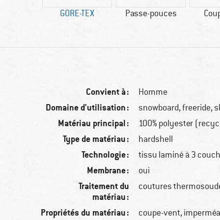
20 g
GORE-TEX
Passe-pouces
Cou
Convient à :
Homme
Domaine d'utilisation :
snowboard, freeride, s
Matériau principal :
100% polyester (recyc
Type de matériau :
hardshell
Technologie :
tissu laminé à 3 couc
Membrane :
oui
Traitement du
coutures thermosoud
matériau :
Propriétés du matériau :
coupe-vent, imperméab