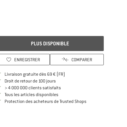
PLUS DISPONIBLE
ENREGISTRER
COMPARER
Trouve les infos sur la livraison 
Livraison gratuite dès 69 € (FR)
Trouve les informations de paiement i
Droit de retour de 100 jours
> 4 000 000 clients satisfaits
Tous les articles disponibles
Trouve toutes les infos
Protection des acheteurs de Trusted Shops