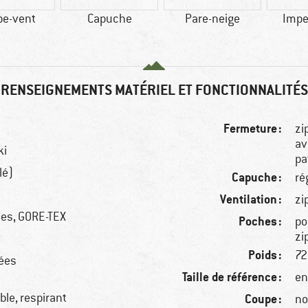
pe-vent
Capuche
Pare-neige
Impe
RENSEIGNEMENTS MATÉRIEL ET FONCTIONNALITÉS
Fermeture :
zi
av
ki
pa
lé)
Capuche :
ré
Ventilation :
zi
hes, GORE-TEX
Poches :
po
zi
Poids :
72
ées
Taille de référence :
en
le, respirant
Coupe :
no