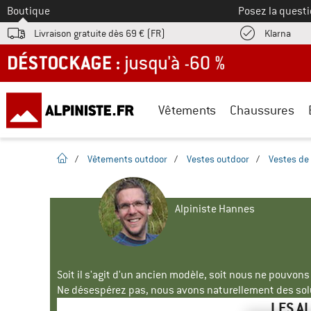
Vers le
Boutique
Posez la questi
Trouv
Livraison gratuite dès 69 € (FR)
Klarna
DÉSTOCKAGE : jusqu'à -60 %
Vêtements
Chaussures
Page d'accueil
/
Vêtements outdoor
/
Vestes outdoor
/
Vestes de 
Alpiniste Hannes
Soit il s'agit d'un ancien modèle, soit nous ne pouvon
Ne désespérez pas, nous avons naturellement des solu
LES A