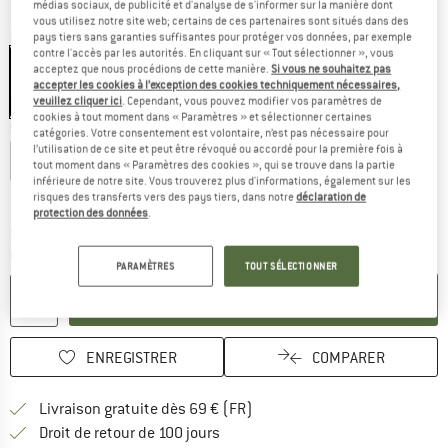
médias sociaux, de publicité et d'analyse de s'informer sur la manière dont
vous utilisez notre site web; certains de ces partenaires sont situés dans des
Couleur:
Jet Black / Jet Black
pays tiers sans garanties suffisantes pour protéger vos données, par exemple
contre l'accès par les autorités. En cliquant sur « Tout sélectionner », vous
acceptez que nous procédions de cette manière.
Si vous ne souhaitez pas
accepter les cookies à l’exception des cookies techniquement nécessaires,
veuillez cliquer ici
. Cependant, vous pouvez modifier vos paramètres de
-45 %
cookies à tout moment dans « Paramètres » et sélectionner certaines
Sélectionner taille:
catégories. Votre consentement est volontaire, n’est pas nécessaire pour
l’utilisation de ce site et peut être révoqué ou accordé pour la première fois à
XS
S
M
L
XL
tout moment dans « Paramètres des cookies », qui se trouve dans la partie
inférieure de notre site. Vous trouverez plus d'informations, également sur les
Guide des tailles
risques des transferts vers des pays tiers, dans notre
déclaration de
protection des données
.
Le lien s'ouvre dans une boîte d'inf
Délai de livraison: 3-5 jours ouvrables
Quantité:
PARAMÈTRES
TOUT SÉLECTIONNER
AJOUTER AU PANIER
ENREGISTRER
COMPARER
Trouve les infos sur la livrais
Livraison gratuite dès 69 € (FR)
Trouve les informations de paiemen
Droit de retour de 100 jours