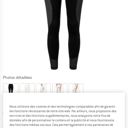
Photos détaillées
Nous utilisons des cookies et des technologies comparables afin de garantir
les fonctions nécessaires de notre site web. Par ailleurs, nous proposons des
Prix initial :
Prix:
99,95
€
services et des fonctions supplémentaires, nous analysons notre flux de
54,97
€
TVA incl.
données afin de personnaliser le contenu et la publicité et nous fournissons
des fonctions médias sociaux. Cela permet également à nos partenaires de
Informations sur les frais de livraison. Ouvre une bo
hors Frais de livraison