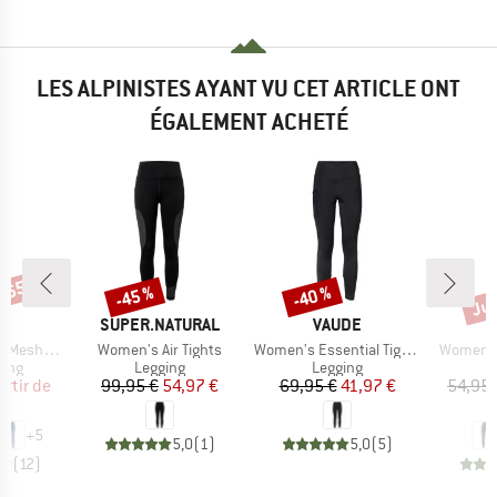
LES ALPINISTES AYANT VU CET ARTICLE ONT
ÉGALEMENT ACHETÉ
 -65 %
Jus
-45 %
-40 %
Remise
Remise
Rem
QUE
MARQUE
MARQUE
C
SUPER.NATURAL
VAUDE
Article
Article
Article
t. Long Pants
Women's Air Tights
Women's Essential Tights
Women's 
group
Product group
Product group
P
long
Legging
Legging
L
ix
ix réduit
Prix
Prix réduit
Prix
Prix réduit
artir de
99,95 €
54,97 €
69,95 €
41,97 €
54,95 
 €
3
+
5
5,0
(
1
)
5,0
(
5
)
,0
(
12
)