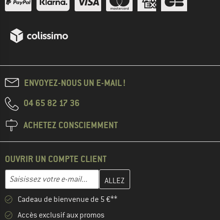
ENVOYEZ-NOUS UN E-MAIL !
04 65 82 17 36
ACHETEZ CONSCIEMMENT
OUVRIR UN COMPTE CLIENT
Entrez votre adresse e-mail ici et créez votre compte client à la 
Adresse e-mail
Cadeau de bienvenue de 5 €**
Accès exclusif aux promos