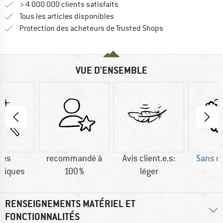
> 4 000 000 clients satisfaits
Tous les articles disponibles
Trouve toutes les i
Protection des acheteurs de Trusted Shops
VUE D'ENSEMBLE
res
recommandé à
Avis client.e.s:
Sans m
tiques
100 %
léger
RENSEIGNEMENTS MATÉRIEL ET
FONCTIONNALITÉS