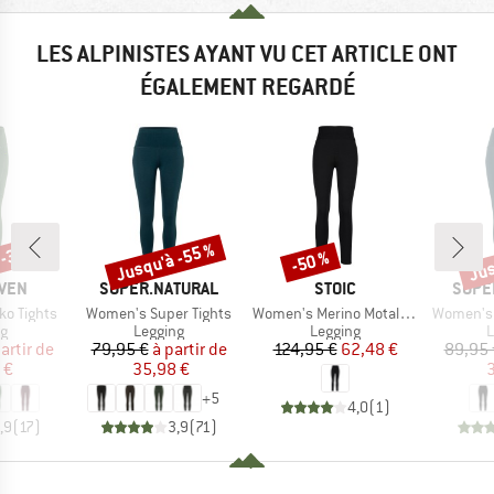
LES ALPINISTES AYANT VU CET ARTICLE ONT
ÉGALEMENT REGARDÉ
 -30 %
Jusqu'à -55 %
Jus
-50 %
Remise
Remise
Rem
MARQUE
MARQUE
MARQ
ÄVEN
SUPER.NATURAL
STOIC
SUPE
Article
Article
Article
ko Tights
Women's Super Tights
Women's Merino MotalaSt. Tights
Women's 
t group
Product group
Product group
P
ng
Legging
Legging
L
ix
ix réduit
Prix
Prix réduit
Prix
Prix réduit
artir de
79,95 €
à partir de
124,95 €
62,48 €
89,95 
 €
35,98 €
3
+
5
4,0
(
1
)
,9
(
17
)
3,9
(
71
)