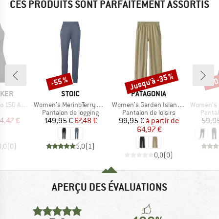
CES PRODUITS SONT PARFAITEMENT ASSORTIS
Jusqu'à -35 %
-55 %
-30
Remise
Remise
Rem
MARQUE
MARQUE
AKER
STOIC
PATAGONIA
Article
Article
Article
tive Dress
Women's MerinoTerry250 BaraSt. Pants
Women's Garden Island Pants
Women's On The Seash
uct group
Product group
Product group
Produ
Pantalon de jogging
Pantalon de loisirs
Pantal
ix
ix réduit
Prix
Prix réduit
Prix
Prix réduit
4,47 €
149,95 €
67,48 €
99,95 €
à partir de
59,9
64,97 €
0,0
(
0
)
5,0
(
1
)
0,0
(
0
)
APERÇU DES ÉVALUATIONS