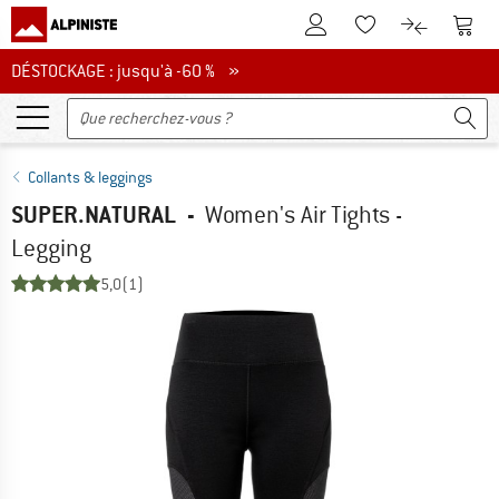
Vers le compte client
Vers 
Vers la liste d'env
Vers le com
DÉSTOCKAGE : jusqu'à -60 %
DÉSTOCKAGE : jusqu'à -60 % »
Collants & leggings
SUPER.NATURAL
-
Women's Air Tights -
Legging
5,0
(1)