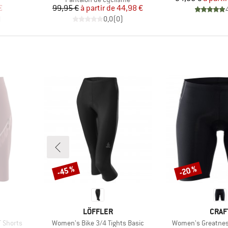
duit
Prix
Prix réduit
€
99,95 €
à partir de
44,98 €
)
0,0
(
0
)
-45 %
-20 %
Remise
Remise
MARQUE
MARQ
LÖFFLER
CRAF
Article
Article
 Shorts
Women's Bike 3/4 Tights Basic
Women's Greatnes