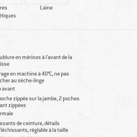
bres
Laine
étiques
ublure en mérinos à l'avant de la
isse
vage en machine à 40°C, ne pas
cher au sèche-linge
p avant
poche zippée sur la jambe, 2 poches
ant zippées
rmale
ssants de ceinture, détails
fléchissants, réglable à la taille