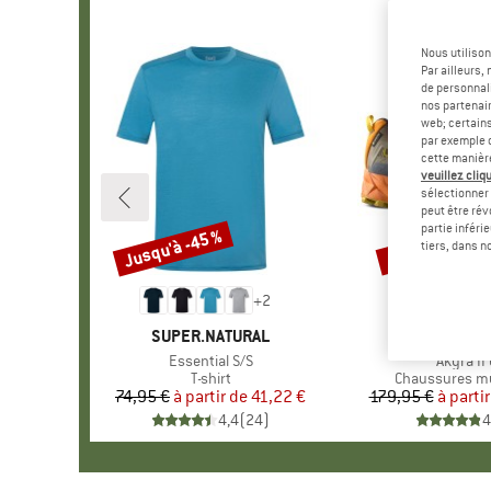
Nous utilison
Par ailleurs
de personnali
nos partenair
web; certain
par exemple c
cette manièr
veuillez cliqu
sélectionner 
peut être rév
partie inféri
Jusqu'à -45 %
Jusqu'à -8 %
Remise
Remise
tiers, dans n
+
2
MARQUE
SUPER.NATURAL
MARQUE
LA SPOR
Article
Essential S/S
Article
Akyra II
Product group
T-shirt
Product group
Chaussures mu
74,95 €
à partir de
Prix
Prix réduit
41,22 €
179,95 €
à partir
Pr
Pr
4,4
(
24
)
4