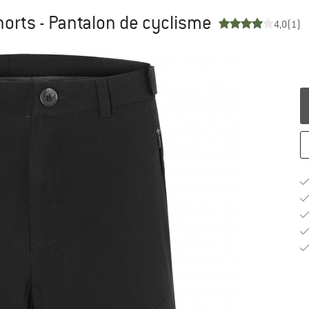
orts - Pantalon de cyclisme
4,0
(1)