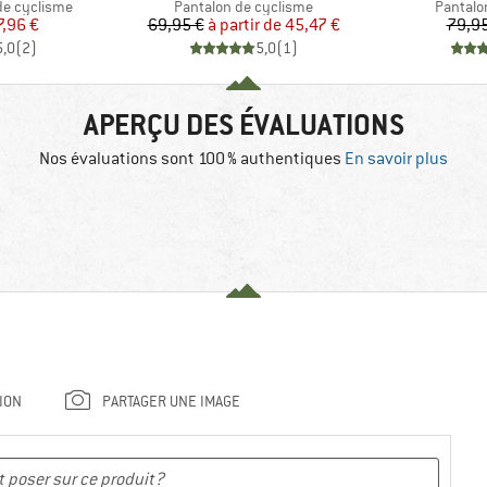
Product group
Product
de cyclisme
Pantalon de cyclisme
Pantalo
ix
ix réduit
Prix
Prix réduit
7,96 €
69,95 €
à partir de
45,47 €
79,95
5,0
(
2
)
5,0
(
1
)
APERÇU DES ÉVALUATIONS
Nos évaluations sont 100 % authentiques
En savoir plus
ION
PARTAGER UNE IMAGE