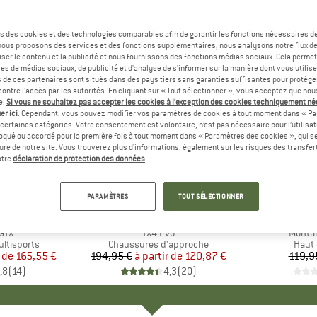
s des cookies et des technologies comparables afin de garantir les fonctions nécessaires de
, nous proposons des services et des fonctions supplémentaires, nous analysons notre flux d
ser le contenu et la publicité et nous fournissons des fonctions médias sociaux. Cela perme
es de médias sociaux, de publicité et d'analyse de s'informer sur la manière dont vous utilise
s de ces partenaires sont situés dans des pays tiers sans garanties suffisantes pour protég
ontre l'accès par les autorités. En cliquant sur « Tout sélectionner », vous acceptez que no
e.
Si vous ne souhaitez pas accepter les cookies à l’exception des cookies techniquement n
er ici
. Cependant, vous pouvez modifier vos paramètres de cookies à tout moment dans « Pa
certaines catégories. Votre consentement est volontaire, n’est pas nécessaire pour l’utilisati
oqué ou accordé pour la première fois à tout moment dans « Paramètres des cookies », qui se
eure de notre site. Vous trouverez plus d'informations, également sur les risques des transfe
Jusqu'à -38 %
-50 %
Remise
Remise
otre
déclaration de protection des données
.
+
2
PARAMÈTRES
TOUT SÉLECTIONNER
TIVA
MARQUE
LA SPORTIVA
MARQ
SUPE
 GTX
Article
TX4 Evo
Article
Montan
ltisports
Product group
Chaussures d'approche
Produ
Haut 
 de
ix
ix réduit
165,55 €
194,95 €
à partir de
Prix
Prix réduit
120,87 €
119,9
,8
(
14
)
4,3
(
20
)