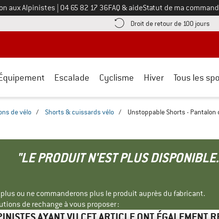
Appelez-nous au
on aux Alpinistes
|
04 65 82 17 36
FAQ & aide
Statut de ma command
e les informations de paiement ici ! Ouvre une boîte d'information
Tro
Droit de retour de 100 jours
Équipement
Escalade
Cyclisme
Hiver
Tous les spo
ons de vélo
/
Shorts & cuissards vélo
/
Unstoppable Shorts - Pantalon
"LE PRODUIT N'EST PLUS DISPONIBLE.
s plus ou ne commanderons plus le produit auprès du fabricant.
tions de rechange à vous proposer :
PINISTES AYANT VU CET ARTICLE ONT ÉGALEMENT 