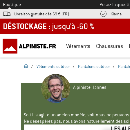
Vers le
Boutique
Posez la questi
Trouv
Livraison gratuite dès 69 € (FR)
Klarna
DÉSTOCKAGE : jusqu'à -60 %
Vêtements
Chaussures
Page d'accueil
/
Vêtements outdoor
/
Pantalons outdoor
/
Pantal
Alpiniste Hannes
Soit il s'agit d'un ancien modèle, soit nous ne pouvon
Ne désespérez pas, nous avons naturellement des solu
LES AL