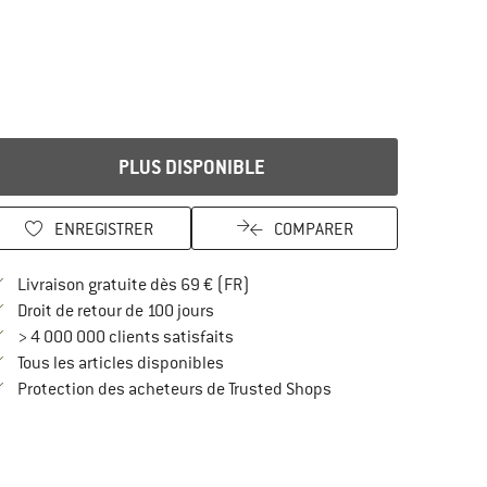
PLUS DISPONIBLE
ENREGISTRER
COMPARER
Trouve les infos sur la livraison 
Livraison gratuite dès 69 € (FR)
Trouve les informations de paiement i
Droit de retour de 100 jours
> 4 000 000 clients satisfaits
Tous les articles disponibles
Trouve toutes les infos
Protection des acheteurs de Trusted Shops