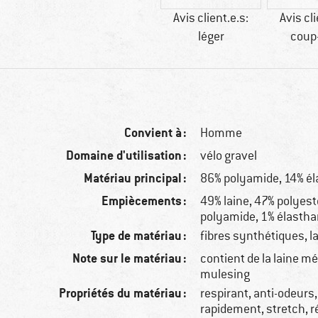
Avis client.e.s:
Avis cli
léger
coup
Convient à :
Homme
Domaine d'utilisation :
vélo gravel
Matériau principal :
86% polyamide, 14% é
Empiècements :
49% laine, 47% polyest
polyamide, 1% élasth
Type de matériau :
fibres synthétiques, l
Note sur le matériau :
contient de la laine m
mulesing
Propriétés du matériau :
respirant, anti-odeurs
rapidement, stretch, r