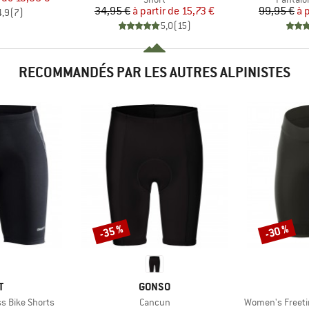
Prix
Prix réduit
34,95 €
à partir de
15,73 €
99,95 €
à 
4,9
(
7
)
5,0
(
15
)
RECOMMANDÉS PAR LES AUTRES ALPINISTES
-35 %
-30 %
Remise
Remise
UE
MARQUE
T
GONSO
Article
Article
s Bike Shorts
Cancun
Women's Freeti