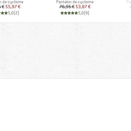
 group
Product group
Pr
n de cyclisme
Pantalon de cyclisme
Pa
Prix
Prix réduit
Prix
Prix réduit
 €
55,97 €
76,95 €
53,87 €
5,0
(
2
)
5,0
(
9
)