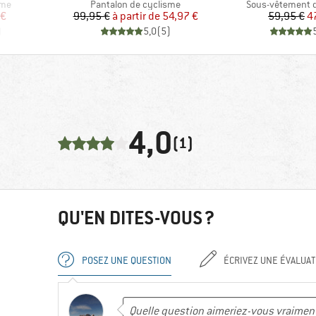
Product group
Product group
sme
Pantalon de cyclisme
Sous-vêtement 
duit
Prix
Prix réduit
Pr
Pr
 €
99,95 €
à partir de
54,97 €
59,95 €
4
)
5,0
(
5
)
4,0
(1)
QU'EN DITES-VOUS ?
POSEZ UNE QUESTION
ÉCRIVEZ UNE ÉVALUAT