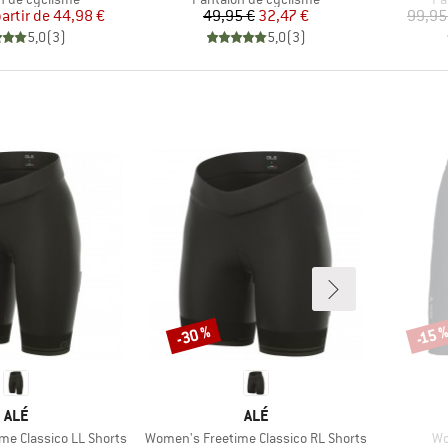
Prix
Prix réduit
Prix
Prix réduit
partir de
44,98 €
49,95 €
32,47 €
99,95
5,0
(
3
)
5,0
(
3
)
-30 %
-15 
Remise
Remi
MARQUE
MARQUE
ALÉ
ALÉ
Article
Art
me Classico LL Shorts
Women's Freetime Classico RL Shorts
Wo