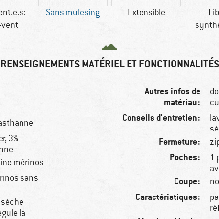
ent.e.s:
Sans mulesing
Extensible
Fi
-vent
synth
RENSEIGNEMENTS MATÉRIEL ET FONCTIONNALITÉS
Autres infos de
do
matériau :
cu
Conseils d'entretien :
la
lasthanne
sé
er, 3%
Fermeture :
zi
anne
Poches :
1 
aine mérinos
av
érinos sans
Coupe :
no
Caractéristiques :
pa
, sèche
ré
égule la