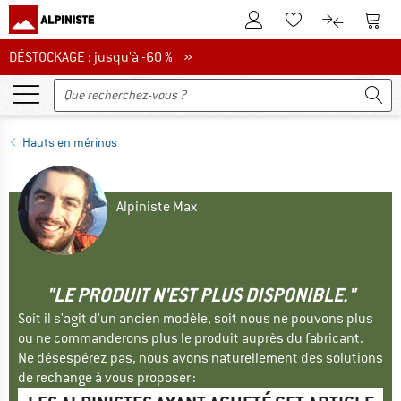
Vers le compte client
Vers 
Vers la liste d'env
Vers le com
DÉSTOCKAGE : jusqu'à -60 %
DÉSTOCKAGE : jusqu'à -60 % »
Hauts en mérinos
Alpiniste Max
"LE PRODUIT N'EST PLUS DISPONIBLE."
Soit il s'agit d'un ancien modèle, soit nous ne pouvons plus
ou ne commanderons plus le produit auprès du fabricant.
Ne désespérez pas, nous avons naturellement des solutions
de rechange à vous proposer :