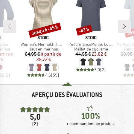
Jusqu'à -45 %
Jus
-47 %
Remise
Remise
Rem
UE
MARQUE
MARQUE
L
STOIC
STOIC
Article
Article
Article
 bébé
Women's MerinoChill MMXX. Göteborg Loose Tee St
PerformanceMerino LofsdalenSt. MTB S/S
MerinoChill MMX
oup
Product group
Product group
Produ
érinos
Haut en mérinos
Maillot de cyclisme
Haut 
ix
ix réduit
Prix
Prix réduit
Prix
Prix réduit
artir de
64,95 €
à partir de
44,95 €
23,82 €
69,95 
 €
35,72 €
3
5,0
(
2
)
5,0
(
2
)
4,6
(
59
)
APERÇU DES ÉVALUATIONS
100%
5,0
(2)
recommandent ce produit