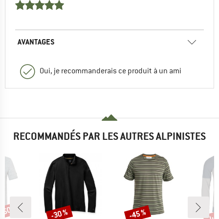
AVANTAGES
Oui, je recommanderais ce produit à un ami
RECOMMANDÉS PAR LES AUTRES ALPINISTES
 -50 %
Jus
-30 %
-45 %
Remise
Remise
Rem