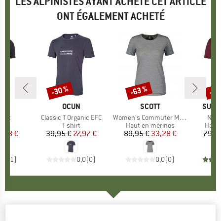
LES ALPINISTES AYANT ACHETÉ CET ARTICLE
ONT ÉGALEMENT ACHETÉ
-30 %
-63 %
-60
Remise
Remise
Rem
UE
ID
MARQUE
OCUN
MARQUE
SCOTT
MARQ
SUPE
hirt
Article
Classic T Organic EFC
Article
Women's Commuter Merino Tee
Artic
New 
ct group
t
Product group
T-shirt
Product group
Haut en mérinos
Produ
Haut 
ix
ix réduit
9,98 €
39,95 €
Prix
Prix réduit
27,97 €
89,95 €
Prix
Prix réduit
33,28 €
79,9
5,0
(
1
)
0,0
(
0
)
0,0
(
0
)
SUPER.NATURAL
-
Palm T(r)ee - Haut en