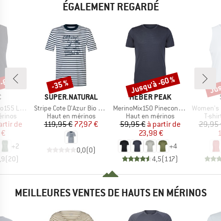
ÉGALEMENT REGARDÉ
 -65 %
Jusqu'à -60 %
Jus
-35 %
Remise
Remise
Rem
QUE
MARQUE
MARQUE
C
SUPER.NATURAL
HEBER PEAK
Article
Article
Article
lmSt. Tank
Stripe Cote D'Azur Bio Jersey Tee
MerinoMix150 PineconeHe. II T-Shirt
Women's Performanc
oup
Product group
Product group
Produ
érinos
Haut en mérinos
Haut en mérinos
T-shi
ix
ix réduit
Prix
Prix réduit
Prix
Prix réduit
artir de
119,95 €
77,97 €
59,95 €
à partir de
29,95 
 €
23,98 €
1
+
2
+
4
0,0
(
0
)
,9
(
20
)
4,5
(
117
)
MEILLEURES VENTES DE HAUTS EN MÉRINOS