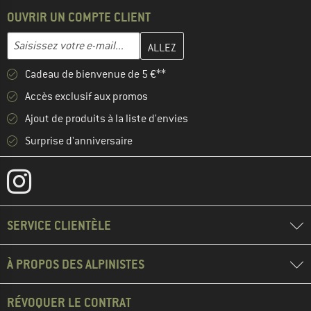
OUVRIR UN COMPTE CLIENT
Entrez votre adresse e-mail ici et créez votre compte client à la 
Adresse e-mail
Cadeau de bienvenue de 5 €**
Accès exclusif aux promos
Ajout de produits à la liste d'envies
Surprise d'anniversaire
SERVICE CLIENTÈLE
À PROPOS DES ALPINISTES
RÉVOQUER LE CONTRAT