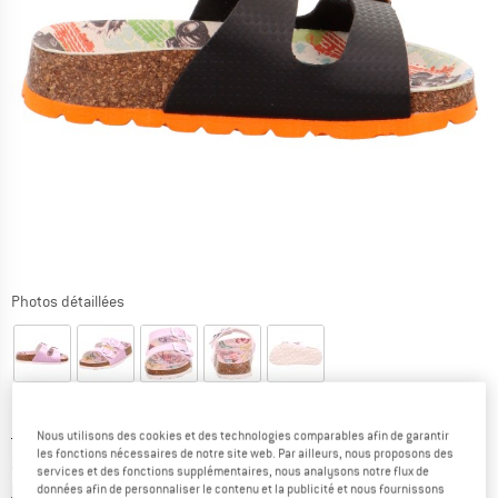
Photos détaillées
Prix initial :
Prix:
34,95
€
Nous utilisons des cookies et des technologies comparables afin de garantir
les fonctions nécessaires de notre site web. Par ailleurs, nous proposons des
à partir de
23,77
€
TVA incl.
services et des fonctions supplémentaires, nous analysons notre flux de
Informations sur les frais de livraison. Ouvre une bo
hors Frais de livraison
données afin de personnaliser le contenu et la publicité et nous fournissons