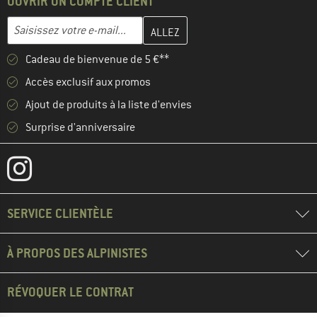
OUVRIR UN COMPTE CLIENT
Entrez votre adresse e-mail ici et créez votre compte client à la 
Adresse e-mail
Cadeau de bienvenue de 5 €**
Accès exclusif aux promos
Ajout de produits à la liste d'envies
Surprise d'anniversaire
SERVICE CLIENTÈLE
À PROPOS DES ALPINISTES
RÉVOQUER LE CONTRAT