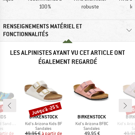
100 %
robuste
lé
RENSEIGNEMENTS MATÉRIEL ET
FONCTIONNALITÉS
LES ALPINISTES AYANT VU CET ARTICLE ONT
ÉGALEMENT REGARDÉ
 -65 %
Jusqu'à -25 %
-20
Remise
Rem
E
MARQUE
MARQUE
MAR
IDS
BIRKENSTOCK
BIRKENSTOCK
BIR
Article
Article
Article
andal XT
Kid's Arizona Kids BF
Kid's Arizona BFBC
Kid's Arizona BS
t group
Product group
Product group
P
es
Sandales
Sandales
S
ix
ix réduit
Prix
Prix réduit
Prix
artir de
49,95 €
à partir de
49,95 €
49,95