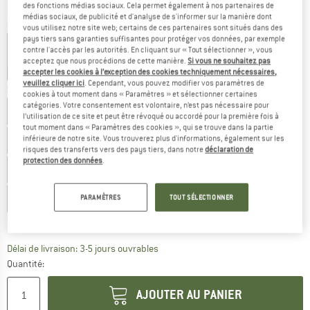
des fonctions médias sociaux. Cela permet également à nos partenaires de
médias sociaux, de publicité et d'analyse de s'informer sur la manière dont
Couleur:
Schwarz / Orange
vous utilisez notre site web; certains de ces partenaires sont situés dans des
pays tiers sans garanties suffisantes pour protéger vos données, par exemple
contre l'accès par les autorités. En cliquant sur « Tout sélectionner », vous
acceptez que nous procédions de cette manière.
Si vous ne souhaitez pas
accepter les cookies à l’exception des cookies techniquement nécessaires,
-32 %
-32 %
-32 %
veuillez cliquer ici
. Cependant, vous pouvez modifier vos paramètres de
Sélectionner taille:
cookies à tout moment dans « Paramètres » et sélectionner certaines
catégories. Votre consentement est volontaire, n’est pas nécessaire pour
EU
24
EU
25
EU
26
EU
27
EU
28
l’utilisation de ce site et peut être révoqué ou accordé pour la première fois à
tout moment dans « Paramètres des cookies », qui se trouve dans la partie
inférieure de notre site. Vous trouverez plus d'informations, également sur les
EU
29
EU
30
EU
31
EU
32
EU
33
risques des transferts vers des pays tiers, dans notre
déclaration de
protection des données
.
EU
34
EU
35
EU
36
EU
37
EU
38
EU
39
EU
40
EU
41
PARAMÈTRES
TOUT SÉLECTIONNER
Guide des tailles
Le lien s'ouvre dans une boîte d'inf
Délai de livraison: 3-5 jours ouvrables
Quantité:
AJOUTER AU PANIER