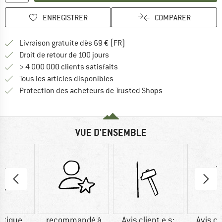
ENREGISTRER
COMPARER
Trouve les infos sur la livrais
Livraison gratuite dès 69 € (FR)
Trouve les informations de paiemen
Droit de retour de 100 jours
> 4 000 000 clients satisfaits
Tous les articles disponibles
Trouve toutes les i
Protection des acheteurs de Trusted Shops
VUE D'ENSEMBLE
étique
recommandé à
Avis client.e.s:
Avis cl