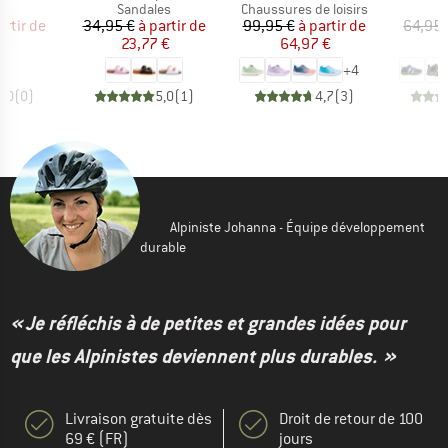
t group
Product group
Product group
P
es
Sandales
Chaussures de loisirs
S
ix
ix réduit
Prix
Prix réduit
Prix
Prix réduit
artir de
34,95 €
à partir de
99,95 €
à partir de
64,95 
 €
23,77 €
64,97 €
4
+
4
0,0
(
0
)
5,0
(
1
)
4,7
(
3
)
Alpiniste Johanna - Équipe développement
durable
« Je réfléchis à de petites et grandes idées pour
que les Alpinistes deviennent plus durables. »
Livraison gratuite dès
Droit de retour de 100
69 € (FR)
jours