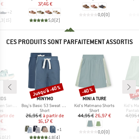
 €
37,46 €
+
2
0,0
(
0
)
,3
(
15
)
5,0
(
2
)
CES PRODUITS SONT PARFAITEMENT ASSORTIS
Jusqu'à -40 %
Jus
-40 %
Remise
Remise
Rem
E
MARQUE
MARQUE
MA
IDS
MINYMO
MINI A TURE
MIN
Article
Article
Article
Sandal XT
Boy's Basic 53 Sweat Short (2-Pack)
Kid's Matmano Shorts
Kid's Ma
t group
Product group
Product group
Produc
es
Short
Short
Pantal
ix
ix réduit
Prix
Prix réduit
Prix
Prix réduit
artir de
26,95 €
à partir de
44,95 €
26,97 €
47,95 
 €
16,17 €
2
+
1
0,0
(
0
)
5,0
(
2
)
4,8
(
4
)