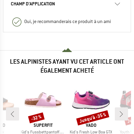
CHAMP D'APPLICATION
Oui, je recommanderais ce produit à un ami
LES ALPINISTES AYANT VU CET ARTICLE ONT
ÉGALEMENT ACHETÉ
Jusqu'à -35 %
Jus
-32 %
Remise
Remise
Rem
E
MARQUE
MARQUE
ARD
SUPERFIT
VADO
Article
Article
Article
lle
Kid's Fussbettpantoffel Vegan
Kid's Fresh Low Boa GTX
Youth S