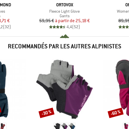
MARQUE
M
AMOND
ORTOVOX
O
Article
Article
ves
Fleece Light Glove
Women'
ct group
Product group
s
Gants
ix
ix réduit
Prix
Prix réduit
8,71 €
59,95 €
à partir de
25,18 €
89,95
,2
(
32
)
4,4
(
52
)
RECOMMANDÉS PAR LES AUTRES ALPINISTES
-30 %
-60 %
Remise
Remise