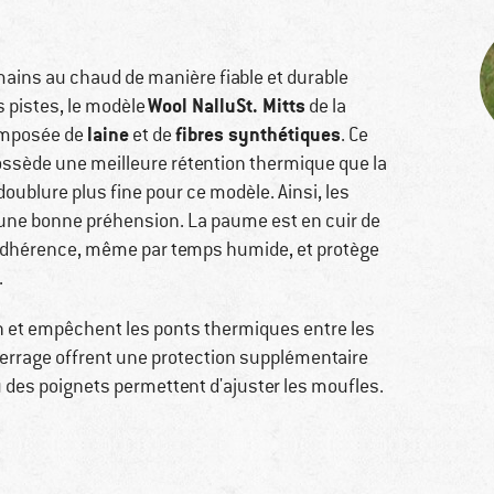
ains au chaud de manière fiable et durable
Wool NalluSt. Mitts
s pistes, le modèle
de la
laine
fibres synthétiques
composée de
et de
. Ce
possède une meilleure rétention thermique que la
doublure plus fine pour ce modèle. Ainsi, les
 une bonne préhension. La paume est en cuir de
 adhérence, même par temps humide, et protège
.
n et empêchent les ponts thermiques entre les
errage offrent une protection supplémentaire
au des poignets permettent d'ajuster les moufles.