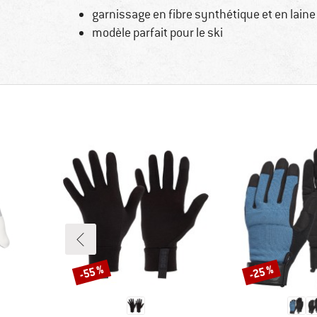
garnissage en fibre synthétique et en laine
modèle parfait pour le ski
-55 %
-25 %
Remise
Remise