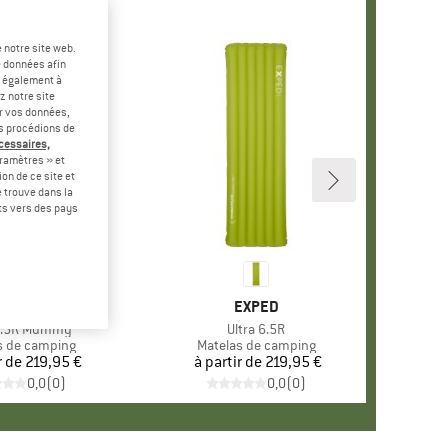
 notre site web.
e données afin
t également à
z notre site
er vos données,
us procédions de
écessaires,
ramètres » et
on de ce site et
 trouve dans la
rts vers des pays
MARQUE
EXPED
MARQUE
EXPED
 6.5R Mummy
Article
Ultra 6.5R
t group
s de camping
Product group
Matelas de camping
r de
Prix
219,95 €
à partir de
Prix
219,95 €
0,0
(
0
)
0,0
(
0
)