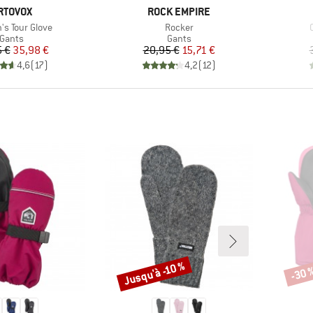
ARQUE
MARQUE
RTOVOX
ROCK EMPIRE
Article
A
s Tour Glove
Rocker
Product group
Product group
Gants
Gants
Prix
Prix réduit
Prix
Prix réduit
 €
35,98 €
20,95 €
15,71 €
4,6
(
17
)
4,2
(
12
)
Jusqu'à -10 %
-30 
Remise
Remi