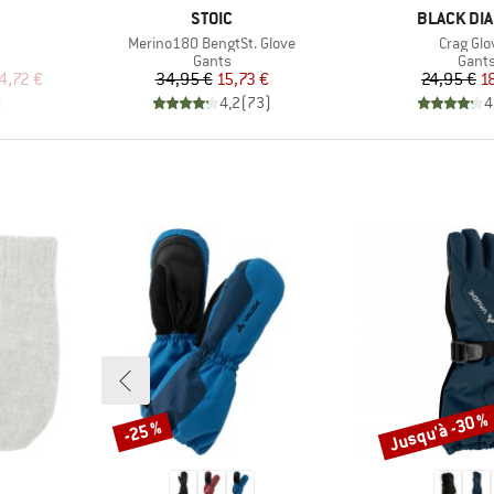
MARQUE
MARQUE
STOIC
BLACK DI
Article
Article
Merino180 BengtSt. Glove
Crag Glo
oup
Product group
Produ
Gants
Gant
duit
Prix
Prix réduit
Pr
Pr
4,72 €
34,95 €
15,73 €
24,95 €
1
)
4,2
(
73
)
4
Jusqu'à -30 %
-25 %
Remise
Remise