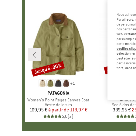
Nous utilison
Par ailleurs
de personnali
nos partenair
web; certain
par exemple c
cette manièr
veuillez cliqu
sélectionner 
peut être rév
partie inféri
Jusqu'à -30 %
-26 %
Remise
Remise
tiers, dans n
+
1
MARQUE
PATAGONIA
MARQ
OSPR
Article
Women's Point Reyes Canvas Coat
Article
Atmos A
Product group
Veste de loisirs
Product gro
Sac à dos de 
169,95 €
à partir de
Prix
Prix réduit
118,97 €
339,95 €
Pr
Pr
2
5,0
(
2
)