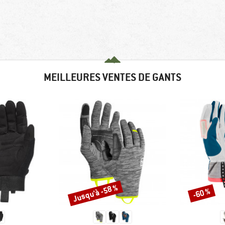
MEILLEURES VENTES DE GANTS
Jusqu'à -58 %
-60 %
Remise
Remise