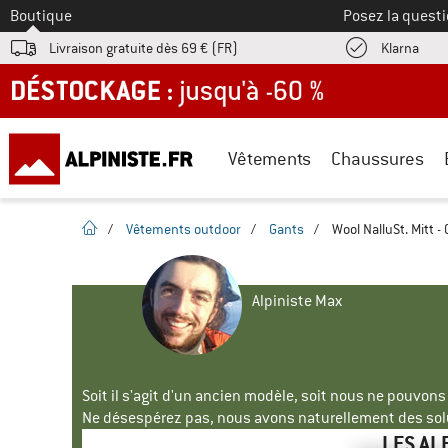
Vers le
Boutique
Posez la questi
Trouv
Livraison gratuite dès 69 € (FR)
Klarna
DÉSTOCKAGE : jusqu'à -60 %
Vêtements
Chaussures
Page d'accueil
/
Vêtements outdoor
/
Gants
/
Wool NalluSt. Mitt -
Alpiniste Max
Soit il s'agit d'un ancien modèle, soit nous ne pouvon
Ne désespérez pas, nous avons naturellement des solu
LES AL