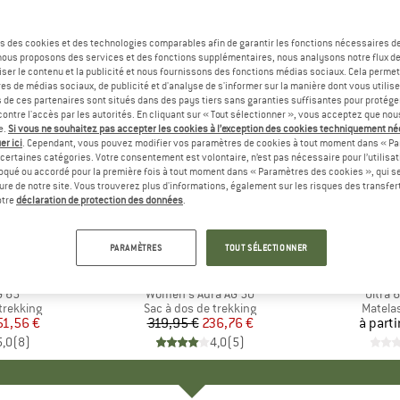
s des cookies et des technologies comparables afin de garantir les fonctions nécessaires de
, nous proposons des services et des fonctions supplémentaires, nous analysons notre flux d
ser le contenu et la publicité et nous fournissons des fonctions médias sociaux. Cela perme
es de médias sociaux, de publicité et d'analyse de s'informer sur la manière dont vous utilise
s de ces partenaires sont situés dans des pays tiers sans garanties suffisantes pour protég
ontre l'accès par les autorités. En cliquant sur « Tout sélectionner », vous acceptez que no
e.
Si vous ne souhaitez pas accepter les cookies à l’exception des cookies techniquement n
er ici
. Cependant, vous pouvez modifier vos paramètres de cookies à tout moment dans « Pa
certaines catégories. Votre consentement est volontaire, n’est pas nécessaire pour l’utilisati
oqué ou accordé pour la première fois à tout moment dans « Paramètres des cookies », qui se
eure de notre site. Vous trouverez plus d'informations, également sur les risques des transfe
-26 %
Remise
otre
déclaration de protection des données
.
PARAMÈTRES
TOUT SÉLECTIONNER
UE
EY
MARQUE
OSPREY
G 65
Article
Women's Aura AG 50
Article
Ultra
up
trekking
Product group
Sac à dos de trekking
Produc
Matela
ix
ix réduit
51,56 €
319,95 €
Prix
Prix réduit
236,76 €
à parti
5,0
(
8
)
4,0
(
5
)