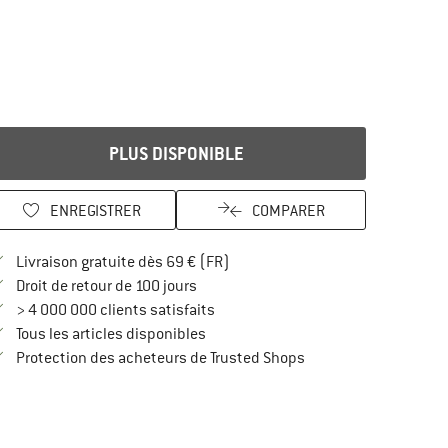
PLUS DISPONIBLE
ENREGISTRER
COMPARER
Trouve les infos sur la livraison 
Livraison gratuite dès 69 € (FR)
Trouve les informations de paiement i
Droit de retour de 100 jours
> 4 000 000 clients satisfaits
Tous les articles disponibles
Trouve toutes les infos
Protection des acheteurs de Trusted Shops