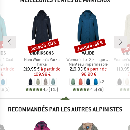
 -70 %
Jusqu'à -50 %
Jusqu'à -55 %
Jus
Remise
Remise
Rem
E
MARQUE
MARQUE
MA
IDS
DIDRIKSONS
VAUDE
DID
Article
Article
Article
3in1 Coat
Hani Women's Parka
Women's Itri 2,5 Layer Coat
Women's S
t group
Product group
Product group
Pro
au
Parka
Manteau imperméable
Ves
ix
ix réduit
Prix
Prix réduit
Prix
Prix réduit
artir de
219,95 €
à partir de
219,95 €
à partir de
119,95
 €
109,98 €
98,98 €
7
+
2
4,6
(
5
)
4,7
(
110
)
4,5
(
26
)
RECOMMANDÉS PAR LES AUTRES ALPINISTES