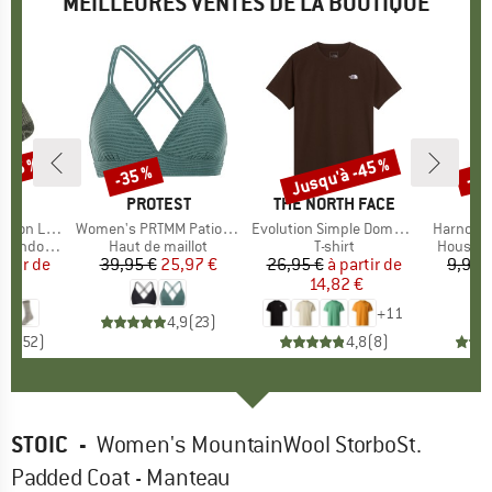
MEILLEURES VENTES DE LA BOUTIQUE
 -45 %
Jusqu'à -45 %
-35 %
-57
Remise
Remise
Rem
QUE
C
MARQUE
PROTEST
MARQUE
THE NORTH FACE
ight Socks
Article
Women's PRTMM Patio Triangle
Article
Evolution Simple Dome Short Sleeve
Article
Harnosan
andonnée
Product group
Haut de maillot
Product group
T-shirt
Product
Housse 
artir de
ix
ix réduit
39,95 €
Prix
Prix réduit
25,97 €
26,95 €
à partir de
Prix
Prix réduit
9,95 
 €
14,82 €
+
11
4,9
(
23
)
7
(
252
)
4,8
(
8
)
STOIC
-
Women's MountainWool StorboSt.
Padded Coat - Manteau