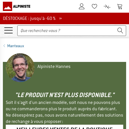
Vers le compte client
Vers 
Vers la liste d'env
Vers le com
DÉSTOCKAGE : jusqu'à -60 %
DÉSTOCKAGE : jusqu'à -60 % »
Manteaux
Alpiniste Hannes
"LE PRODUIT N'EST PLUS DISPONIBLE."
Soit il s'agit d'un ancien modèle, soit nous ne pouvons plus
ou ne commanderons plus le produit auprès du fabricant.
Ne désespérez pas, nous avons naturellement des solutions
de rechange à vous proposer :