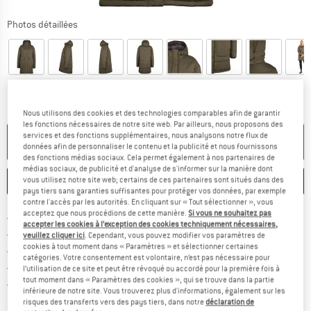
Photos détaillées
Nous utilisons des cookies et des technologies comparables afin de garantir
les fonctions nécessaires de notre site web. Par ailleurs, nous proposons des
services et des fonctions supplémentaires, nous analysons notre flux de
PLUS DISPONIBLE
données afin de personnaliser le contenu et la publicité et nous fournissons
des fonctions médias sociaux. Cela permet également à nos partenaires de
médias sociaux, de publicité et d'analyse de s'informer sur la manière dont
vous utilisez notre site web; certains de ces partenaires sont situés dans des
ENREGISTRER
COMPARER
pays tiers sans garanties suffisantes pour protéger vos données, par exemple
contre l'accès par les autorités. En cliquant sur « Tout sélectionner », vous
acceptez que nous procédions de cette manière.
Si vous ne souhaitez pas
Trouve les infos sur la livrais
Livraison gratuite dès 69 € (FR)
accepter les cookies à l’exception des cookies techniquement nécessaires,
Trouve les informations de paiemen
Droit de retour de 100 jours
veuillez cliquer ici
. Cependant, vous pouvez modifier vos paramètres de
cookies à tout moment dans « Paramètres » et sélectionner certaines
> 4 000 000 clients satisfaits
catégories. Votre consentement est volontaire, n’est pas nécessaire pour
Tous les articles disponibles
l’utilisation de ce site et peut être révoqué ou accordé pour la première fois à
tout moment dans « Paramètres des cookies », qui se trouve dans la partie
Trouve toutes les i
Protection des acheteurs de Trusted Shops
inférieure de notre site. Vous trouverez plus d'informations, également sur les
risques des transferts vers des pays tiers, dans notre
déclaration de