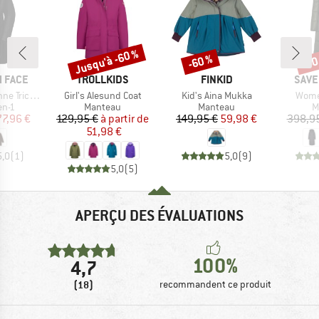
Jusqu'à -60 %
-60 %
-60
Remise
Remise
Rem
MARQUE
MARQUE
MAR
 FACE
TROLLKIDS
FINKID
SAVE
Article
Article
Articl
limate 2.0
Girl's Alesund Coat
Kid's Aina Mukka
Women
group
Product group
Product group
P
en-1
Manteau
Manteau
M
ix
ix réduit
Prix
Prix réduit
Prix
Prix réduit
77,96 €
129,95 €
à partir de
149,95 €
59,98 €
398,9
51,98 €
5,0
(
1
)
5,0
(
9
)
5,0
(
5
)
APERÇU DES ÉVALUATIONS
100%
4,7
(18)
recommandent ce produit