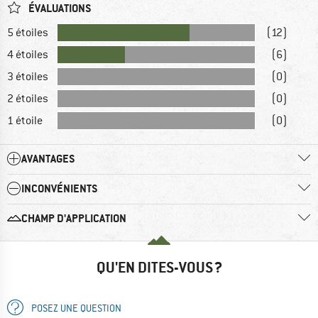
ÉVALUATIONS
5 étoiles
(12)
4 étoiles
(6)
3 étoiles
(0)
2 étoiles
(0)
1 étoile
(0)
AVANTAGES
INCONVÉNIENTS
CHAMP D'APPLICATION
QU'EN DITES-VOUS ?
POSEZ UNE QUESTION