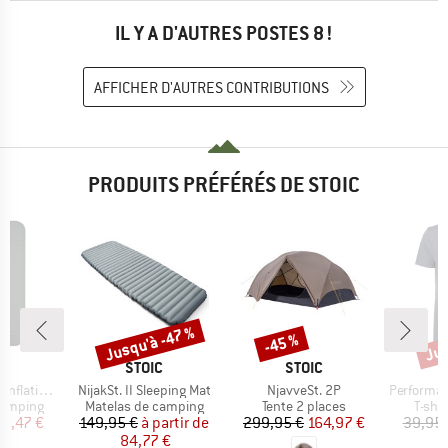
IL Y A D'AUTRES POSTES 8 !
AFFICHER D'AUTRES CONTRIBUTIONS
PRODUITS PRÉFÉRÉS DE STOIC
Jusqu'à -47 %
Jus
-45 %
Remise
Remise
Rem
QUE
MARQUE
MARQUE
C
STOIC
STOIC
Article
Article
Article
ating Mat
NijakSt. II Sleeping Mat
NjavveSt. 2P
PerformanceMerin
up
Product group
Product group
Produ
camping
Matelas de camping
Tente 2 places
T-shi
ix
ix réduit
Prix
Prix réduit
Prix
Prix réduit
75,47 €
149,95 €
à partir de
299,95 €
164,97 €
39,95 
84,77 €