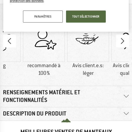
protection des données
.
VUE D'ENSEMBLE
PARAMÈTRES
TOUT SÉLECTIONNER
0 g
recommandé à
Avis client.e.s:
Avis clie
100 %
léger
quali
RENSEIGNEMENTS MATÉRIEL ET
FONCTIONNALITÉS
DESCRIPTION DU PRODUIT
MEILLEURES VENTES DE MANTEAUX