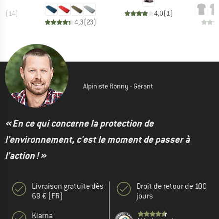
,4
(
14
)
4,0
(
1
)
4,3
(
23
)
Alpiniste Ronny - Gérant
« En ce qui concerne la protection de
l'environnement, c'est le moment de passer à
l'action ! »
Livraison gratuite dès
Droit de retour de 100
69 € (FR)
jours
Klarna