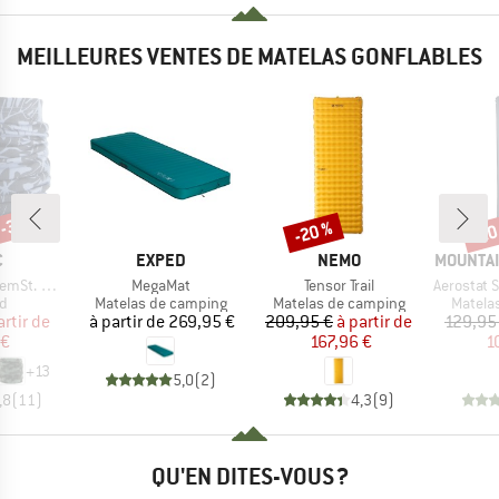
MEILLEURES VENTES DE MATELAS GONFLABLES
 -30 %
-20 %
-20
Remise
Rem
QUE
MARQUE
MARQUE
MARQUE
C
EXPED
NEMO
MOUNTAI
Article
Article
Article
eckwarmer
MegaMat
Tensor Trail
Aerostat Sy
ct group
Product group
Product group
Produc
rd
Matelas de camping
Matelas de camping
Matela
ix
ix réduit
Prix
Prix
Prix réduit
artir de
à partir de
269,95 €
209,95 €
à partir de
129,95
 €
167,96 €
1
+
13
5,0
(
2
)
,8
(
11
)
4,3
(
9
)
QU'EN DITES-VOUS ?