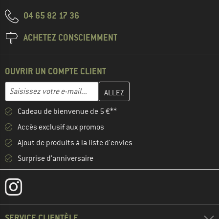
04 65 82 17 36
ACHETEZ CONSCIEMMENT
OUVRIR UN COMPTE CLIENT
Entrez votre adresse e-mail ici et créez votre compte client à la 
Adresse e-mail
Cadeau de bienvenue de 5 €**
Accès exclusif aux promos
Ajout de produits à la liste d'envies
Surprise d'anniversaire
SERVICE CLIENTÈLE