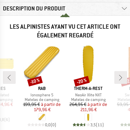
DESCRIPTION DU PRODUIT
LES ALPINISTES AYANT VU CET ARTICLE ONT
ÉGALEMENT REGARDÉ
-20 %
-22
-10 %
Remise
Remise
Rem
E
MARQUE
MARQUE
NES
RAB
THERM-A-REST
Article
Article
Art
ulated
Ionosphere 5
NeoAir Xlite NXT
Sw
up
Product group
Product group
Produc
camping
Matelas de camping
Matelas de camping
Matela
ix
ix réduit
Prix
Prix réduit
Prix
Prix réduit
34,96 €
199,95 €
à partir de
264,95 €
à partir de
59,95 
179,96 €
211,96 €
4
3,8
(
6
)
0,0
(
0
)
3,5
(
11
)