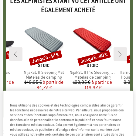
LES ALPINISTES AYANT VU CET ARTICLE ONT
ÉGALEMENT ACHETÉ
 -27 %
Jusqu'à -47 %
Jusqu'à -40 %
-57
Remise
Remise
Rem
UE
CE
MARQUE
STOIC
MARQUE
STOIC
lassic
Article
NijakSt. II Sleeping Mat
Article
NijakSt. II Pro Sleeping Mat
Article
Harnosan
t group
es
Product group
Matelas de camping
Product group
Matelas de camping
Product
Housse 
artir de
ix
ix réduit
149,95 €
à partir de
Prix
Prix réduit
199,95 €
à partir de
Prix
Prix réduit
9,95 
 €
84,77 €
119,97 €
,4
(
22
)
4,3
(
23
)
4,2
(
6
)
Nous utilisons des cookies et des technologies comparables afin de garantir
les fonctions nécessaires de notre site web. Par ailleurs, nous proposons des
services et des fonctions supplémentaires, nous analysons notre flux de
données afin de personnaliser le contenu et la publicité et nous fournissons
des fonctions médias sociaux. Cela permet également à nos partenaires de
médias sociaux, de publicité et d'analyse de s'informer sur la manière dont
STOIC
-
NijakSt. Sleeping Mat - Matelas de
vous utilisez notre site web; certains de ces partenaires sont situés dans des