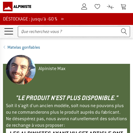
Vers le compte client
Vers 
Vers la liste d'env
Vers le com
DÉSTOCKAGE : jusqu'à -60 %
DÉSTOCKAGE : jusqu'à -60 % »
Matelas gonflables
Alpiniste Max
"LE PRODUIT N'EST PLUS DISPONIBLE."
Soit il s'agit d'un ancien modèle, soit nous ne pouvons plus
ou ne commanderons plus le produit auprès du fabricant.
Ne désespérez pas, nous avons naturellement des solutions
de rechange à vous proposer :