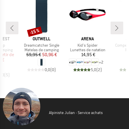
-15 %
Remise
MARQUE
MARQUE
M
-REST
OUTWELL
ARENA
S
Article
Article
Article
Map
Dreamcatcher Single
Kid's Spider
Competi
up
Product group
Product group
Pr
camping
Matelas de camping
Lunettes de natation
Pi
ix
ix réduit
Prix
Prix réduit
Prix
artir de
59,95 €
50,96 €
14,95 €
 €
+
2
0,0
(
0
)
5,0
(
2
)
5,0
(
5
)
Alpiniste Julian - Service achats