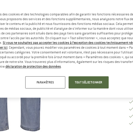
Sé
s des cookies et des technologies comparables afin de garantir les fonctions nécessaires de
, nous proposons des services et des fonctions supplémentaires, nous analysons notre flux d
ser le contenu et la publicité et nous fournissons des fonctions médias sociaux. Cela perme
es de médias sociaux, de publicité et d'analyse de s'informer sur la manière dont vous utilise
G
s de ces partenaires sont situés dans des pays tiers sans garanties suffisantes pour protég
ontre l'accès par les autorités. En cliquant sur « Tout sélectionner », vous acceptez que no
Dé
e.
Si vous ne souhaitez pas accepter les cookies à l’exception des cookies techniquement n
er ici
. Cependant, vous pouvez modifier vos paramètres de cookies à tout moment dans « Pa
Qu
certaines catégories. Votre consentement est volontaire, n’est pas nécessaire pour l’utilisati
oqué ou accordé pour la première fois à tout moment dans « Paramètres des cookies », qui se
eure de notre site. Vous trouverez plus d'informations, également sur les risques des transfe
otre
déclaration de protection des données
.
PARAMÈTRES
TOUT SÉLECTIONNER
t porte la taille M
t porte la taille M
t porte la taille M