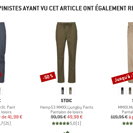
PINISTES AYANT VU CET ARTICLE ONT ÉGALEMENT 
Jusqu'à 
-50 %
Remise
Remise
QUE
MARQUE
C
STOIC
Article
Article
St. Pant
Hemp53 MMXX.Ljungby Pants
MMXX.Mo
oup
Product group
Produ
loisirs
Pantalon de loisirs
Pantal
ix
ix réduit
Prix
Prix réduit
r de
41,98 €
99,95 €
49,98 €
119,95 €
à 
,7
(
21
)
5,0
(
1
)