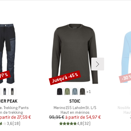
-77 %
Jusqu'à -45 %
-30 
Remise
Remi
+
1
QUE
MARQUE
ER PEAK
STOIC
Article
Article
. Trekking Pants
Merino155 LaholmSt. L/S
Nosilife
 group
Product group
Prod
n de trekking
Haut en mérinos
Hau
Prix
Prix réduit
Prix
Prix réduit
partir de
27,59 €
99,95 €
à partir de
54,97 €
3,6
(
18
)
4,8
(
32
)