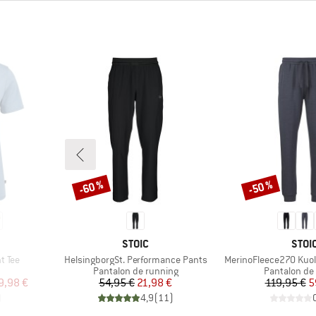
-60 %
-50 %
Remise
Remise
MARQUE
MAR
STOIC
STOI
Article
Article
t Tee
HelsingborgSt. Performance Pants
MerinoFleece270 Kuol
oup
Product group
Product gro
Pantalon de running
Pantalon de 
duit
Prix
Prix réduit
Pr
Pr
9,98 €
54,95 €
21,98 €
119,95 €
5
)
4,9
(
11
)