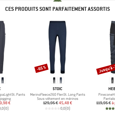
CES PRODUITS SONT PARFAITEMENT ASSORTIS
Jusqu'à 
-65 %
Remise
Remise
QUE
MARQUE
MAR
C
STOIC
HEB
Article
Article
paLightSt. Pants
MerinoFleece260 FlenSt. Long Pants
PineconeHe
up
Product group
Product
jogging
Sous-vêtement en mérinos
Pantalo
ix
ix réduit
Prix
Prix réduit
9,98 €
129,95 €
45,48 €
119,95 €
à 
0,0
(
0
)
0,0
(
0
)