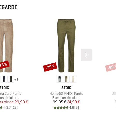
REGARDÉ
-75 %
-75 %
-60 
Remise
Remi
+
1
MARQUE
MARQUE
STOIC
STOIC
Article
Art
ra Cord Pants
Hemp53 MMXX. Pants
Ut
ct group
Product group
on de loisirs
Pantalon de loisirs
Prix
Prix réduit
Prix
Prix réduit
partir de
29,99 €
99,95 €
24,99 €
3,7
(
15
)
4,6
(
5
)