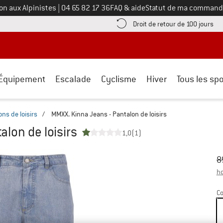
Appelez-nous au
on aux Alpinistes
|
04 65 82 17 36
FAQ & aide
Statut de ma command
e les informations de paiement ici ! Ouvre une boîte d'information
Tro
Droit de retour de 100 jours
Équipement
Escalade
Cyclisme
Hiver
Tous les spo
ns de loisirs
/
MMXX. Kinna Jeans - Pantalon de loisirs
lon de loisirs
1,0
(1)
Pr
Pr
8
ho
Co