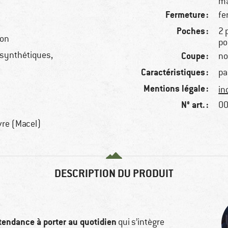
ma
Fermeture :
fe
Poches :
2 
ton
po
 synthétiques,
Coupe :
no
Caractéristiques :
pa
Mentions légale :
in
N° art. :
00
vre (Macel)
DESCRIPTION DU PRODUIT
tendance à porter au quotidien
qui s’intègre