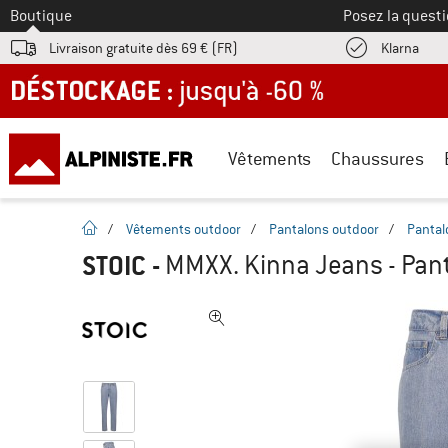
Vers le
Boutique
Posez la questi
Trouv
Livraison gratuite dès 69 € (FR)
Klarna
DÉSTOCKAGE : jusqu'à -60 %
Vêtements
Chaussures
Page d'accueil
/
Vêtements outdoor
/
Pantalons outdoor
/
Pantalo
STOIC
-
MMXX. Kinna Jeans - Panta