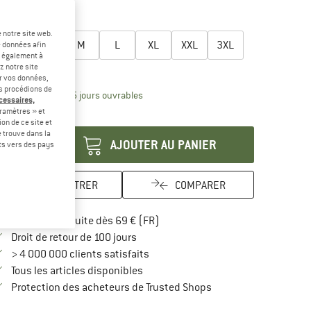
-65 %
lectionner taille:
 notre site web.
XS
S
M
L
XL
XXL
3XL
e données afin
t également à
z notre site
uide des tailles
er vos données,
us procédions de
Le lien s'ouvre dans une boîte d'inform
lai de livraison: 3-5 jours ouvrables
écessaires,
ramètres » et
antité:
on de ce site et
 trouve dans la
AJOUTER AU PANIER
rts vers des pays
ENREGISTRER
COMPARER
Trouve les infos sur la livraison 
Livraison gratuite dès 69 € (FR)
Trouve les informations de paiement i
Droit de retour de 100 jours
> 4 000 000 clients satisfaits
Tous les articles disponibles
Trouve toutes les infos
Protection des acheteurs de Trusted Shops