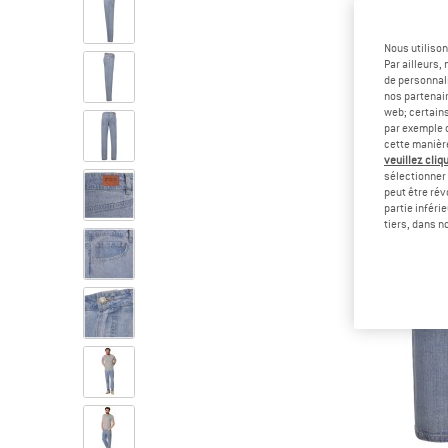
Nous utilison
Par ailleurs
de personnali
nos partenair
web; certain
par exemple c
cette manièr
veuillez cliqu
sélectionner 
peut être rév
partie inféri
tiers, dans n
Le/la mannequin mesure 185 cm e
Le/la mannequin mesure 185 cm e
Le/la mannequin mesure 185 cm e