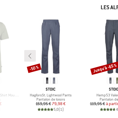
LES AL
Jusqu'à -65 %
-50 %
Remise
Remise
MARQUE
MAR
STOIC
STOI
Article
Article
 Mountain II
HagforsSt. Lightwool Pants
Hemp53 Valen
Product group
Product gr
s
Pantalon de loisirs
Pantalon de 
duit
Prix
Prix réduit
Pr
Pr
€
159,95 €
79,98 €
119,95 €
à parti
)
5,0
(
1
)
4