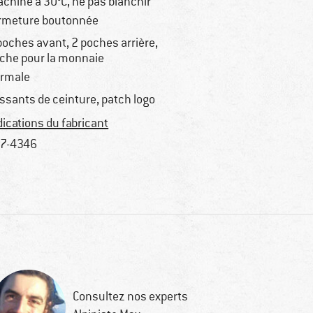
chine à 30°C, ne pas blanchir
rmeture boutonnée
poches avant, 2 poches arrière,
che pour la monnaie
rmale
ssants de ceinture, patch logo
dications du fabricant
7-4346
Consultez nos experts