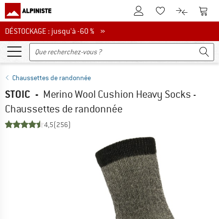
Vers le compte client
Vers 
Vers la liste d'env
Vers le com
DÉSTOCKAGE : jusqu'à -60 %
DÉSTOCKAGE : jusqu'à -60 % »
Chaussettes de randonnée
STOIC
-
Merino Wool Cushion Heavy Socks -
Chaussettes de randonnée
4,5
(256)