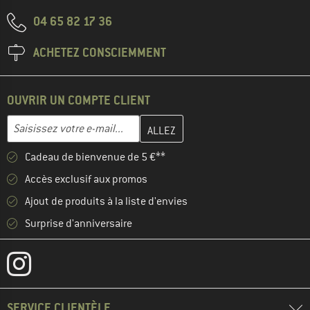
04 65 82 17 36
ACHETEZ CONSCIEMMENT
OUVRIR UN COMPTE CLIENT
Entrez votre adresse e-mail ici et créez votre compte client à la 
Adresse e-mail
Cadeau de bienvenue de 5 €**
Accès exclusif aux promos
Ajout de produits à la liste d'envies
Surprise d'anniversaire
SERVICE CLIENTÈLE