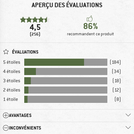
APERÇU DES ÉVALUATIONS
86%
4,5
(256)
recommandent ce produit
ÉVALUATIONS
5 étoiles
(184)
4 étoiles
(34)
3 étoiles
(18)
2 étoiles
(12)
1 étoile
(8)
AVANTAGES
INCONVÉNIENTS