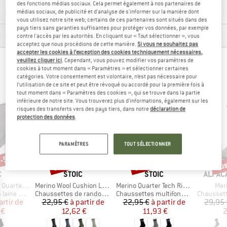
des fonctions médias sociaux. Cela permet également à nos partenaires de
FONCTIONNALITÉS
médias sociaux, de publicité et d'analyse de s'informer sur la manière dont
vous utilisez notre site web; certains de ces partenaires sont situés dans des
pays tiers sans garanties suffisantes pour protéger vos données, par exemple
DESCRIPTION DU PRODUIT
contre l'accès par les autorités. En cliquant sur « Tout sélectionner », vous
acceptez que nous procédions de cette manière.
Si vous ne souhaitez pas
accepter les cookies à l’exception des cookies techniquement nécessaires,
veuillez cliquer ici
. Cependant, vous pouvez modifier vos paramètres de
LES ALPINISTES AYANT VU CET ARTICLE ONT
cookies à tout moment dans « Paramètres » et sélectionner certaines
catégories. Votre consentement est volontaire, n’est pas nécessaire pour
ÉGALEMENT REGARDÉ
l’utilisation de ce site et peut être révoqué ou accordé pour la première fois à
tout moment dans « Paramètres des cookies », qui se trouve dans la partie
inférieure de notre site. Vous trouverez plus d'informations, également sur les
risques des transferts vers des pays tiers, dans notre
déclaration de
protection des données
.
PARAMÈTRES
TOUT SÉLECTIONNER
 -55 %
Jusqu'à -45 %
Jusqu'à -48 %
Jus
Remise
Remise
Rem
QUE
MARQUE
MARQUE
MARQU
C
STOIC
STOIC
ALPAC
Article
Article
Arti
rter Socks
Merino Wool Cushion Light Socks
Merino Quarter Tech Rib Mountains Socks
Mer
Product group
Product group
Product g
 mérinos
Chaussettes de randonnée
Chaussettes multifonctions
Chaussette
ix
ix réduit
Prix
Prix réduit
Prix
Prix réduit
artir de
22,95 €
à partir de
22,95 €
à partir de
29,95 
 €
12,62 €
11,93 €
2