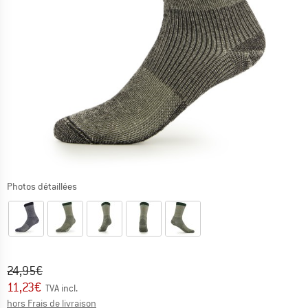
Photos détaillées
Prix initial :
Prix:
24,95
€
11,23
€
TVA incl.
Informations sur les frais de livraison. Ouvre une bo
hors Frais de livraison