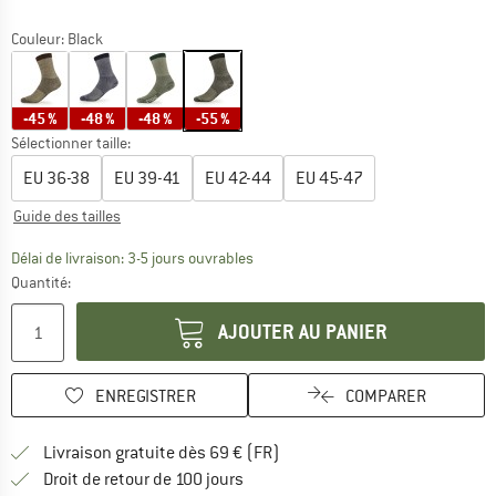
Couleur:
Black
-45 %
-48 %
-48 %
-55 %
Sélectionner taille:
EU
36-38
EU
39-41
EU
42-44
EU
45-47
Guide des tailles
Le lien s'ouvre dans une boîte d'inf
Délai de livraison: 3-5 jours ouvrables
Quantité:
AJOUTER AU PANIER
ENREGISTRER
COMPARER
Trouve les infos sur la livrais
Livraison gratuite dès 69 € (FR)
Trouve les informations de paiemen
Droit de retour de 100 jours