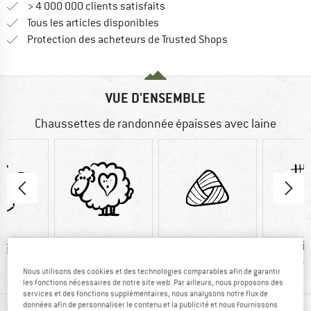
> 4 000 000 clients satisfaits
Tous les articles disponibles
Trouve toutes les i
Protection des acheteurs de Trusted Shops
VUE D'ENSEMBLE
Chaussettes de randonnée épaisses avec laine
 g
Sans mulesing
Laine
Fi
synth
Nous utilisons des cookies et des technologies comparables afin de garantir
les fonctions nécessaires de notre site web. Par ailleurs, nous proposons des
services et des fonctions supplémentaires, nous analysons notre flux de
données afin de personnaliser le contenu et la publicité et nous fournissons
RENSEIGNEMENTS MATÉRIEL ET