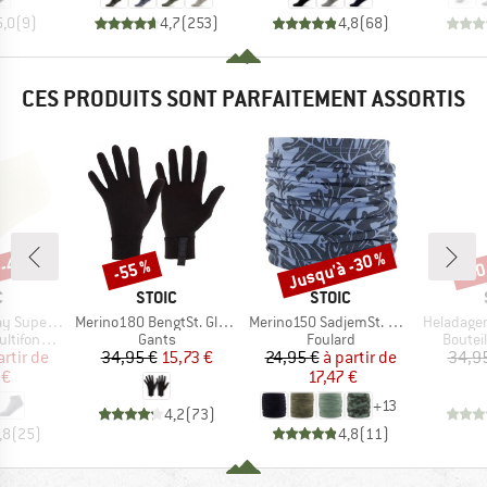
5,0
(
9
)
4,7
(
253
)
4,8
(
68
)
CES PRODUITS SONT PARFAITEMENT ASSORTIS
 -40 %
Jusqu'à -30 %
-55 %
-60
Remise
Remise
Rem
QUE
MARQUE
MARQUE
C
STOIC
STOIC
Article
Article
Article
ght No Show
Merino180 BengtSt. Glove
Merino150 SadjemSt. Neckwarmer
HeladagenSt. Insulate
Product group
Product group
Produc
onctions
Gants
Foulard
Boutei
ix
ix réduit
Prix
Prix réduit
Prix
Prix réduit
artir de
34,95 €
15,73 €
24,95 €
à partir de
34,9
 €
17,47 €
+
13
4,2
(
73
)
,8
(
25
)
4,8
(
11
)