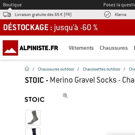
Vers le
Boutique
Posez la questi
Trouv
Livraison gratuite dès 69 € (FR)
Klarna
DÉSTOCKAGE : jusqu'à -60 %
Vêtements
Chaussures
Page d'accueil
/
Chaussures outdoor
/
Chaussettes outdoor
/
Cha
STOIC
-
Merino Gravel Socks - Ch