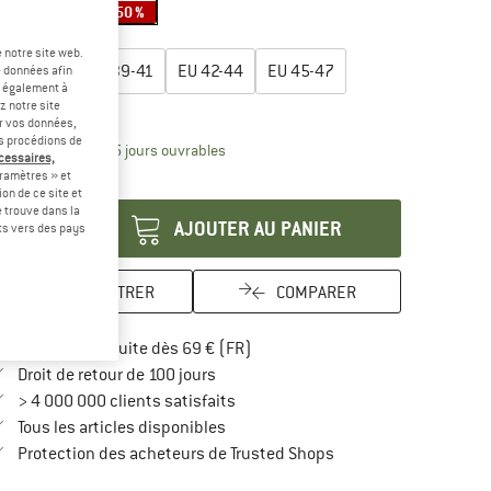
-50 %
-50 %
-50 %
lectionner taille:
 notre site web.
EU
36-38
EU
39-41
EU
42-44
EU
45-47
e données afin
t également à
z notre site
uide des tailles
er vos données,
us procédions de
Le lien s'ouvre dans une boîte d'inform
lai de livraison: 3-5 jours ouvrables
écessaires,
ramètres » et
antité:
on de ce site et
 trouve dans la
AJOUTER AU PANIER
rts vers des pays
ENREGISTRER
COMPARER
Trouve les infos sur la livraison 
Livraison gratuite dès 69 € (FR)
Trouve les informations de paiement i
Droit de retour de 100 jours
> 4 000 000 clients satisfaits
Tous les articles disponibles
Trouve toutes les infos
Protection des acheteurs de Trusted Shops