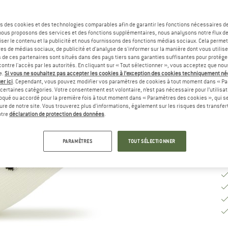
Sé
s des cookies et des technologies comparables afin de garantir les fonctions nécessaires de
, nous proposons des services et des fonctions supplémentaires, nous analysons notre flux d
ser le contenu et la publicité et nous fournissons des fonctions médias sociaux. Cela perme
es de médias sociaux, de publicité et d'analyse de s'informer sur la manière dont vous utilise
G
s de ces partenaires sont situés dans des pays tiers sans garanties suffisantes pour protég
ontre l'accès par les autorités. En cliquant sur « Tout sélectionner », vous acceptez que no
Dé
e.
Si vous ne souhaitez pas accepter les cookies à l’exception des cookies techniquement n
er ici
. Cependant, vous pouvez modifier vos paramètres de cookies à tout moment dans « Pa
Qu
certaines catégories. Votre consentement est volontaire, n’est pas nécessaire pour l’utilisati
oqué ou accordé pour la première fois à tout moment dans « Paramètres des cookies », qui se
eure de notre site. Vous trouverez plus d'informations, également sur les risques des transfe
otre
déclaration de protection des données
.
PARAMÈTRES
TOUT SÉLECTIONNER