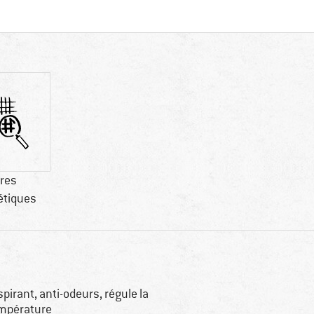
bres
étiques
spirant, anti-odeurs, régule la
mpérature