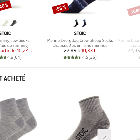
-40 %
Jusq
-55 %
Remise
Remi
MARQUE
MARQUE
STOIC
STOIC
Article
Article
nning Low Socks
Merino Everyday Crew Sheep Socks
Merino Quart
group
Product group
Produ
tes de running
Chaussettes en laine mérinos
Chaus
Prix
Prix réduit
Prix
Prix réduit
partir de
10,77 €
22,95 €
10,33 €
22,95
4,6
(
64
)
4,5
(
26
)
T ACHETÉ