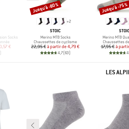
Jusqu'à -80 %
Jusqu'à -75 %
Remise
Remise
+
2
MARQUE
MAR
STOIC
STOI
Article
Article
sion Socks
Merino MTB Socks
Merino MTB Qua
Product group
Product group
onnée
Chaussettes de cyclisme
Chaussettes d
duit
Prix
Prix réduit
Pr
Pr
0,57 €
22,95 €
à partir de
4,79 €
17,95 €
à parti
)
4,7
(
63
)
4
LES ALP