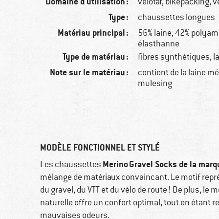
Domaine d'utilisation :
vélotaf, bikepacking, v
Type :
chaussettes longues
Matériau principal :
56% laine, 42% polyam
élasthanne
Type de matériau :
fibres synthétiques, l
Note sur le matériau :
contient de la laine m
mulesing
MODÈLE FONCTIONNEL ET STYLÉ
Merino
Gravel Socks de la marq
Les chaussettes
mélange de matériaux convaincant. Le motif repré
du gravel, du VTT et du vélo de route ! De plus, le
naturelle offre un confort optimal, tout en étant 
mauvaises odeurs.