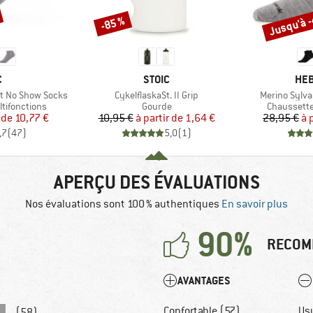
Jusqu'à 
-85 %
Remise
Remise
QUE
MARQUE
MAR
C
STOIC
HEB
Article
Article
ht No Show Socks
CykelflaskaSt. II Grip
Merino Sylva
Product group
Product gr
tifonctions
Gourde
Chaussette
ix
ix réduit
Prix
Prix réduit
 de
10,77 €
10,95 €
à partir de
1,64 €
28,95 €
à 
,7
(
47
)
5,0
(
1
)
APERÇU DES ÉVALUATIONS
Nos évaluations sont 100 % authentiques
En savoir plus
90%
RECOM
AVANTAGES
Confortable (57)
Us
(58)