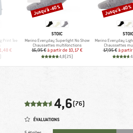
Jusqu'à -40 %
Jusqu'à -40 %
Remise
Remise
MARQUE
MAR
STOIC
STOI
Article
Article
 Print Tee
Merino Everyday Superlight No Show
Merino Everyday Lig
Product group
Product group
s
Chaussettes multifonctions
Chaussettes mul
duit
Prix
Prix réduit
Pr
Pr
1,48 €
16,95 €
à partir de
10,17 €
17,95 €
à partir
)
4,8
(
25
)
4
4,6
(76)
ÉVALUATIONS
5 étoiles