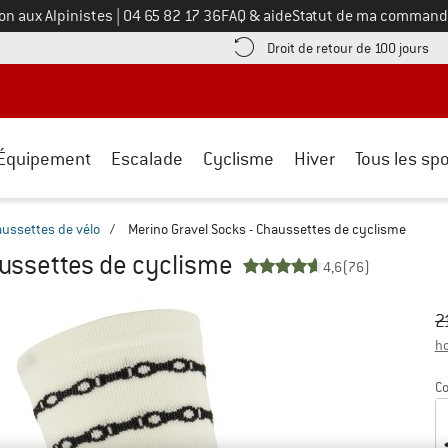
Appelez-nous au
on aux Alpinistes
|
04 65 82 17 36
FAQ & aide
Statut de ma command
e les informations de paiement ici ! Ouvre une boîte d'information
Tro
Droit de retour de 100 jours
Équipement
Escalade
Cyclisme
Hiver
Tous les spo
ussettes de vélo
/
Merino Gravel Socks - Chaussettes de cyclisme
aussettes de cyclisme
4,6
(76)
Pr
Pr
2
ho
Co