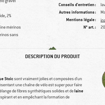
élo gravel
Conseils d'entretien :
la
Autres informations :
Ma
ide, 2%
Mentions légale :
in
N° art. :
aine mérinos
20
érinos sans
DESCRIPTION DU PRODUIT
ue Stoic
sont vraiment jolies et composées d'un
sentant une chaîne de vélo est super pour faire
laine
 mélange de fibres synthétiques solides et de
respirant et en empêchant la formation de