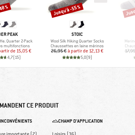
-48 %
Jusqu'à -55 %
Jusq
Remise
Remi
QUE
MARQUE
ER PEAK
STOIC
Article
Articl
He. Quarter 2-Pack
Wool Silk Hiking Quarter Socks
Merin
oup
Product group
Produ
s multifonctions
Chaussettes en laine mérinos
Chaus
Prix
Prix réduit
Prix
Prix réduit
partir de
15,05 €
26,95 €
à partir de
12,13 €
17,95
4,7
(
15
)
5,0
(
9
)
MANDENT CE PRODUIT
INCONVÉNIENTS
CHAMP D'APPLICATION
ure importante (7)
Loisirs (36)