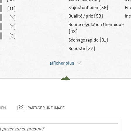
S'ajustent bien (56)
Fin
(11)
Qualité / prix (53)
Inc
(3)
Bonne régulation thermique
(2)
(48)
(2)
Séchage rapide (31)
Robuste (22)
afficher plus
ION
PARTAGER UNE IMAGE