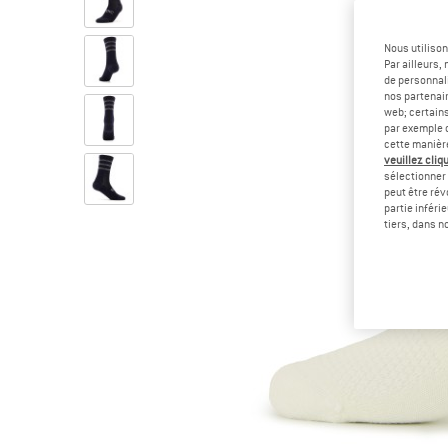
Nous utilison
Par ailleurs
de personnali
nos partenair
web; certain
par exemple c
cette manièr
veuillez cliqu
sélectionner 
peut être rév
partie inféri
tiers, dans n