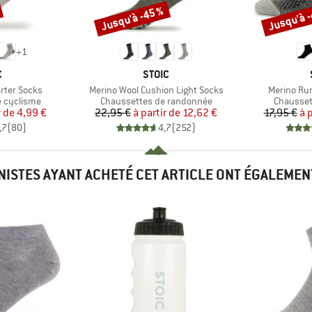
Jusqu'à -45 %
Jusqu'à 
Remise
Remise
+
1
QUE
MARQUE
C
STOIC
Article
Article
rter Socks
Merino Wool Cushion Light Socks
Merino Ru
Product group
Product 
e cyclisme
Chaussettes de randonnée
Chausset
ix
ix réduit
Prix
Prix réduit
r de
4,99 €
22,95 €
à partir de
12,62 €
17,95 €
à 
,7
(
80
)
4,7
(
252
)
INISTES AYANT ACHETÉ CET ARTICLE ONT ÉGALEMEN