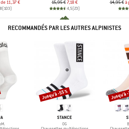
ix
ix réduit
Prix
Prix réduit
r de
11,37 €
15,95 €
7,18 €
14,95 €
à 
,8
(
103
)
4,5
(
23
)
RECOMMANDÉS PAR LES AUTRES ALPINISTES
Jusqu'à -55 %
Jusqu'à 
Remise
Remise
UE
MARQUE
M
JA
STANCE
S
Article
A
oM.
OG
B
Product group
Product gr
tifonctions
Chaussettes multifonctions
Chaussette