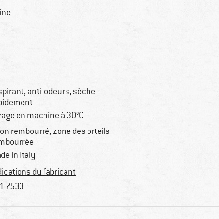
ine
spirant, anti-odeurs, sèche
pidement
vage en machine à 30°C
lon rembourré, zone des orteils
mbourrée
de in Italy
dications du fabricant
1-7533