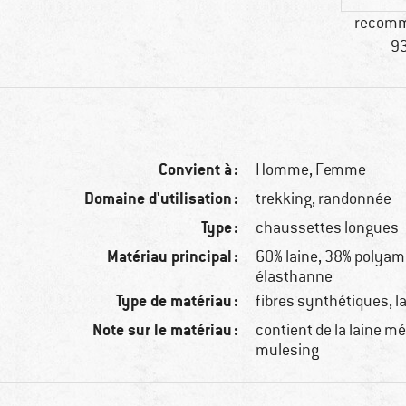
recomm
93
Convient à :
Homme,
Femme
Domaine d'utilisation :
trekking, randonnée
Type :
chaussettes longues
Matériau principal :
60% laine, 38% polyam
élasthanne
Type de matériau :
fibres synthétiques, l
Note sur le matériau :
contient de la laine m
mulesing