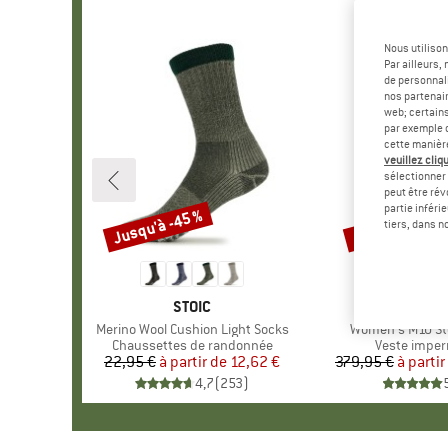
Nous utilison
Par ailleurs
de personnali
nos partenair
web; certain
par exemple c
cette manièr
veuillez cliqu
sélectionner 
peut être rév
partie inféri
Jusqu'à -45 %
Jusqu'à -45 %
Remise
Remise
tiers, dans n
MARQUE
STOIC
MARQU
PATAGO
Article
Merino Wool Cushion Light Socks
Article
Women's M10 St
Product group
Chaussettes de randonnée
Product gro
Veste impe
22,95 €
à partir de
Prix
Prix réduit
12,62 €
379,95 €
à partir
Pr
Pr
4,7
(
253
)