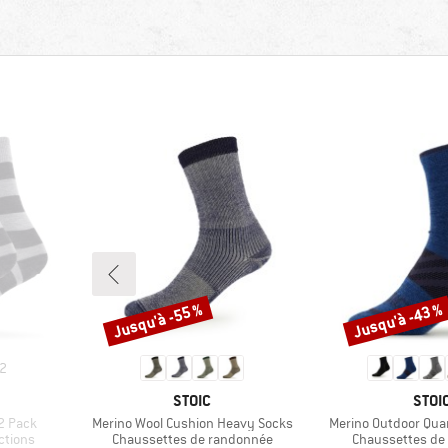
Jusqu'à -55 %
Jusqu'à -43 %
Remise
Remise
2
MARQUE
MAR
STOIC
STOI
Article
Article
2 Pack
Merino Wool Cushion Heavy Socks
Merino Outdoor Quar
Product group
Product group
ctions
Chaussettes de randonnée
Chaussettes de