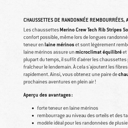
CHAUSSETTES DE RANDONNÉE REMBOURRÉES, A
Merino Crew Tech Rib Stripes S
Les chaussettes
confort possible, même lors de longues randonnées
laine mérinos
teneur en
et sont légèrement rembou
microclimat équilibré
laine mérinos assure un
et
plupart du temps, il suffit d'aérer les chaussettes
fraîcheur le lendemain. À cela s'ajoutent les fib
chau
rapidement. Ainsi, vous obtenez une paire de
prochaines aventures en plein air !
Aperçu des avantages :
forte teneur en laine mérinos
rembourrage au niveau des orteils et des t
modèle idéal pour les randonnées de plusie