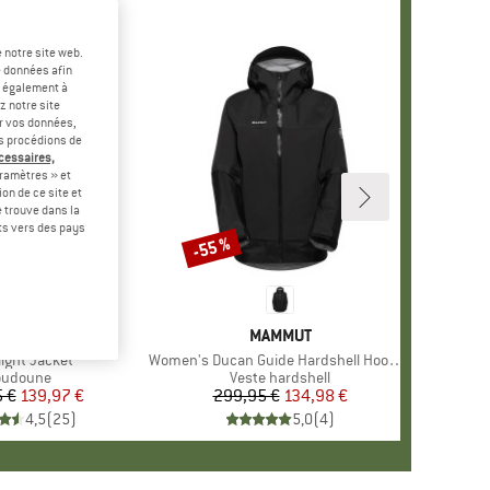
 notre site web.
e données afin
t également à
z notre site
er vos données,
us procédions de
écessaires,
ramètres » et
on de ce site et
 trouve dans la
rts vers des pays
-55 %
Remise
MARQUE
RAB
MARQUE
MAMMUT
e
light Jacket
Article
Women's Ducan Guide Hardshell Hooded Jacket
oduct group
oudoune
Product group
Veste hardshell
 €
Prix
Prix réduit
139,97 €
299,95 €
Prix
Prix réduit
134,98 €
4,5
(
25
)
5,0
(
4
)