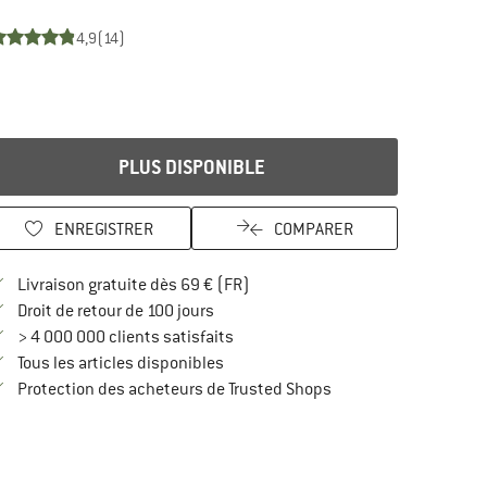
4,9
(14)
PLUS DISPONIBLE
ENREGISTRER
COMPARER
Trouve les infos sur la livraison 
Livraison gratuite dès 69 € (FR)
Trouve les informations de paiement i
Droit de retour de 100 jours
> 4 000 000 clients satisfaits
Tous les articles disponibles
Trouve toutes les infos
Protection des acheteurs de Trusted Shops