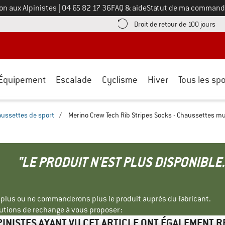
Appelez-nous au
on aux Alpinistes
|
04 65 82 17 36
FAQ & aide
Statut de ma command
e les informations de paiement ici ! Ouvre une boîte d'information
Tro
Droit de retour de 100 jours
Équipement
Escalade
Cyclisme
Hiver
Tous les spo
ussettes de sport
/
Merino Crew Tech Rib Stripes Socks - Chaussettes mu
"LE PRODUIT N'EST PLUS DISPONIBLE.
s plus ou ne commanderons plus le produit auprès du fabricant.
tions de rechange à vous proposer :
PINISTES AYANT VU CET ARTICLE ONT ÉGALEMENT 