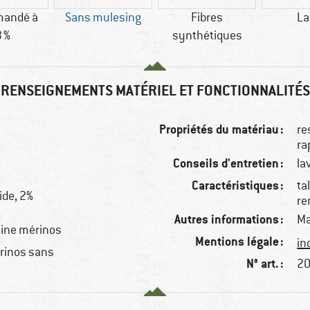
andé à
Sans mulesing
Fibres
La
 %
synthétiques
RENSEIGNEMENTS MATÉRIEL ET FONCTIONNALITÉS
Propriétés du matériau :
re
ra
Conseils d'entretien :
la
Caractéristiques :
ta
ide, 2%
re
Autres informations :
Ma
aine mérinos
Mentions légale :
in
érinos sans
N° art. :
20