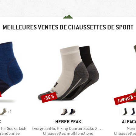
MEILLEURES VENTES DE CHAUSSETTES DE SPORT
Jusqu'à 
-55 %
Remise
Remise
+
1
QUE
MARQUE
MARQU
C
HEBER PEAK
ALPAC
Article
Articl
ter Socks Tech
EvergreenHe. Hiking Quarter Socks 2-Pack
Merin
Product group
Product gro
 randonnée
Chaussettes multifonctions
Chaussettes