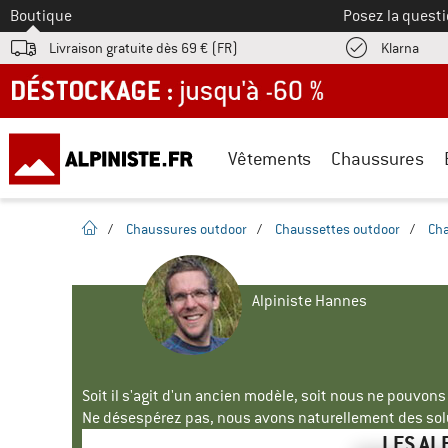
Vers le
Boutique
Posez la questi
Trouv
Livraison gratuite dès 69 € (FR)
Klarna
DÉSTOCKAGE : jusqu'à -60 %
Vêtements
Chaussures
Page d'accueil
/
Chaussures outdoor
/
Chaussettes outdoor
/
Cha
Alpiniste Hannes
Soit il s'agit d'un ancien modèle, soit nous ne pouvon
Ne désespérez pas, nous avons naturellement des solu
LES AL