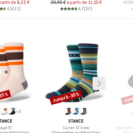
Prix
Prix réduit
Prix
Prix réduit
partir de
8,22 €
20,95 €
à partir de
11,10 €
17,95
4,5
(
11
)
4,7
(
37
)
-35 %
Jusqu'à -30 %
Jusq
Remise
Remi
+
2
ARQUE
MARQUE
TANCE
STANCE
rticle
Article
Article
oyd ST
Curren ST Crew
Women's 
oup
Product group
Produ
s multifonctions
Chaussettes multifonctions
Chaus