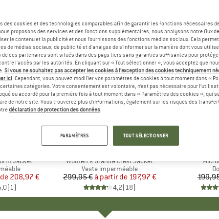
s des cookies et des technologies comparables afin de garantir les fonctions nécessaires de
, nous proposons des services et des fonctions supplémentaires, nous analysons notre flux d
ser le contenu et la publicité et nous fournissons des fonctions médias sociaux. Cela perme
es de médias sociaux, de publicité et d'analyse de s'informer sur la manière dont vous utilise
s de ces partenaires sont situés dans des pays tiers sans garanties suffisantes pour protég
ontre l'accès par les autorités. En cliquant sur « Tout sélectionner », vous acceptez que no
e.
Si vous ne souhaitez pas accepter les cookies à l’exception des cookies techniquement n
er ici
. Cependant, vous pouvez modifier vos paramètres de cookies à tout moment dans « Pa
certaines catégories. Votre consentement est volontaire, n’est pas nécessaire pour l’utilisati
oqué ou accordé pour la première fois à tout moment dans « Paramètres des cookies », qui se
eure de notre site. Vous trouverez plus d'informations, également sur les risques des transfe
Jusqu'à -34 %
-30 %
Remise
Remise
otre
déclaration de protection des données
.
+
1
+
4
PARAMÈTRES
TOUT SÉLECTIONNER
E
NIA
MARQUE
PATAGONIA
orm Jacket
Article
Women's Granite Crest Jacket
Articl
Micro
up
rméable
Product group
Veste imperméable
Pr
D
 de
ix
ix réduit
208,97 €
299,95 €
à partir de
Prix
Prix réduit
197,97 €
199,95
5,0
(
1
)
4,2
(
18
)