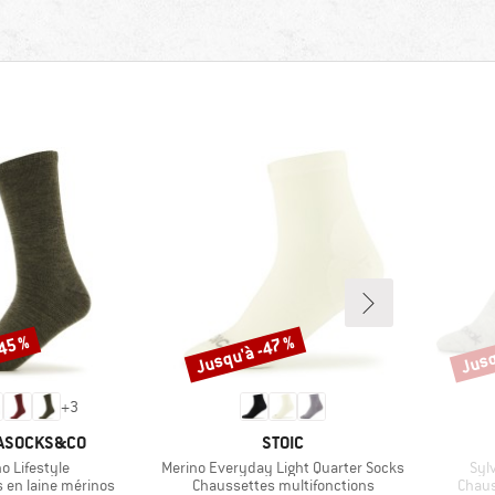
-45 %
Jusqu'à -47 %
Jusq
Remise
Remi
+
3
E
MARQUE
ASOCKS&CO
STOIC
e
Article
Arti
o Lifestyle
Merino Everyday Light Quarter Socks
Syl
up
Product group
Produ
 en laine mérinos
Chaussettes multifonctions
Chaus