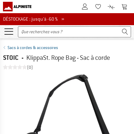
Vers le compte client
Vers 
Vers la liste d'env
Vers le com
DÉSTOCKAGE : jusqu'à -60 %
DÉSTOCKAGE : jusqu'à -60 % »
Sacs à cordes & accessoires
STOIC
-
KlippaSt. Rope Bag - Sac à corde
(0)