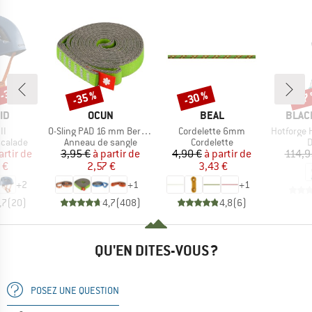
 -35 %
-35 %
-30 %
-17
Remise
Remise
Rem
E
MARQUE
MARQUE
MARQ
ID
OCUN
BEAL
BLAC
Article
Article
Article
II
O-Sling PAD 16 mm Bergfreunde Edition
Cordelette 6mm
Hotforge Hyb
oup
Product group
Product group
P
scalade
Anneau de sangle
Cordelette
D
ix
ix réduit
Prix
Prix réduit
Prix
Prix réduit
artir de
3,95 €
à partir de
4,90 €
à partir de
114,9
 €
2,57 €
3,43 €
+
2
+
1
+
1
,7
(
20
)
4,7
(
408
)
4,8
(
6
)
QU'EN DITES-VOUS ?
POSEZ UNE QUESTION