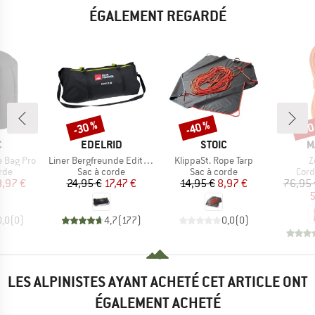
ÉGALEMENT REGARDÉ
-30 %
-40 %
-30
Remise
Remise
Rem
QUE
MARQUE
MARQUE
M
C
EDELRID
STOIC
M
Article
Article
A
e Bag Pro
Liner Bergfreunde Edition
KlippaSt. Rope Tarp
Z
 group
Product group
Product group
Prod
rde
Sac à corde
Sac à corde
Cord
ix
ix réduit
Prix
Prix réduit
Prix
Prix réduit
,97 €
24,95 €
17,47 €
14,95 €
8,97 €
76,95 
5
0,0
(
0
)
4,7
(
177
)
0,0
(
0
)
LES ALPINISTES AYANT ACHETÉ CET ARTICLE ONT
ÉGALEMENT ACHETÉ