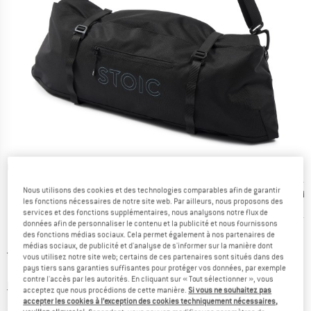
Photos détaillées
Nous utilisons des cookies et des technologies comparables afin de garantir
les fonctions nécessaires de notre site web. Par ailleurs, nous proposons des
services et des fonctions supplémentaires, nous analysons notre flux de
données afin de personnaliser le contenu et la publicité et nous fournissons
des fonctions médias sociaux. Cela permet également à nos partenaires de
médias sociaux, de publicité et d'analyse de s'informer sur la manière dont
Prix initial :
Prix:
24,95
€
vous utilisez notre site web; certains de ces partenaires sont situés dans des
13,72
€
pays tiers sans garanties suffisantes pour protéger vos données, par exemple
TVA incl.
contre l'accès par les autorités. En cliquant sur « Tout sélectionner », vous
Informations sur les frais de livraison. Ouvre une bo
hors Frais de livraison
acceptez que nous procédions de cette manière.
Si vous ne souhaitez pas
accepter les cookies à l’exception des cookies techniquement nécessaires,