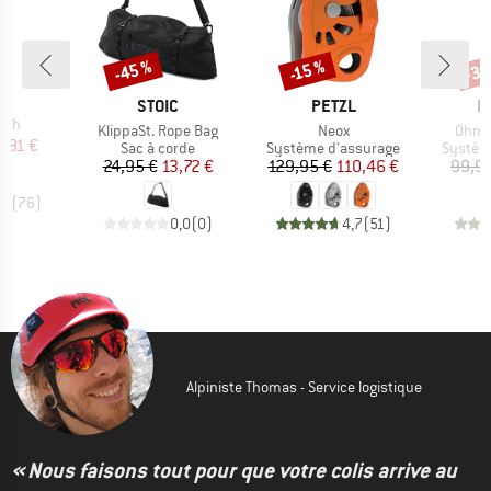
-45 %
-35
-15 %
Remise
Remise
Rem
QUE
L
MARQUE
MARQUE
M
STOIC
PETZL
E
ush
Article
Article
Articl
KlippaSt. Rope Bag
Neox
Ohm I
ix
ix réduit
7,81 €
Product group
Product group
Produc
Sac à corde
Système d'assurage
Systèm
Prix
Prix réduit
Prix
Prix réduit
24,95 €
13,72 €
129,95 €
110,46 €
99,9
,3
(
76
)
0,0
(
0
)
4,7
(
51
)
Alpiniste Thomas - Service logistique
« Nous faisons tout pour que votre colis arrive au