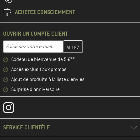
ACHETEZ CONSCIEMMENT
OUVRIR UN COMPTE CLIENT
Entrez votre adresse e-mail ici et créez votre compte client à la 
Adresse e-mail
Cadeau de bienvenue de 5 €**
Accès exclusif aux promos
Ajout de produits à la liste d'envies
Surprise d'anniversaire
SERVICE CLIENTÈLE