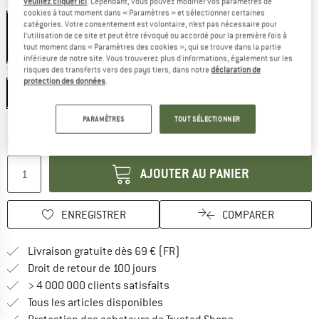
veuillez cliquer ici
. Cependant, vous pouvez modifier vos paramètres de
Couleur:
Black
cookies à tout moment dans « Paramètres » et sélectionner certaines
catégories. Votre consentement est volontaire, n’est pas nécessaire pour
l’utilisation de ce site et peut être révoqué ou accordé pour la première fois à
tout moment dans « Paramètres des cookies », qui se trouve dans la partie
-45 %
inférieure de notre site. Vous trouverez plus d'informations, également sur les
Taille:
One Size
risques des transferts vers des pays tiers, dans notre
déclaration de
protection des données
.
One Size
PARAMÈTRES
TOUT SÉLECTIONNER
Le lien s'ouvre dans une boîte d'inf
Délai de livraison: 3-5 jours ouvrables
Quantité:
AJOUTER AU PANIER
ENREGISTRER
COMPARER
Trouve les infos sur la livrais
Livraison gratuite dès 69 € (FR)
Trouve les informations de paiemen
Droit de retour de 100 jours
> 4 000 000 clients satisfaits
Tous les articles disponibles