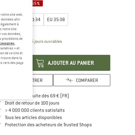
-65 %
-65 %
-65 %
lectionner taille:
 notre site web.
EU
27-30
EU
31-34
EU
35-38
e données afin
t également à
z notre site
uide des tailles
er vos données,
us procédions de
Le lien s'ouvre dans une boîte d'inform
lai de livraison: 3-5 jours ouvrables
écessaires,
ramètres » et
antité:
on de ce site et
 trouve dans la
AJOUTER AU PANIER
rts vers des pays
ENREGISTRER
COMPARER
Trouve les infos sur la livraison 
Livraison gratuite dès 69 € (FR)
Trouve les informations de paiement i
Droit de retour de 100 jours
> 4 000 000 clients satisfaits
Tous les articles disponibles
Trouve toutes les infos
Protection des acheteurs de Trusted Shops