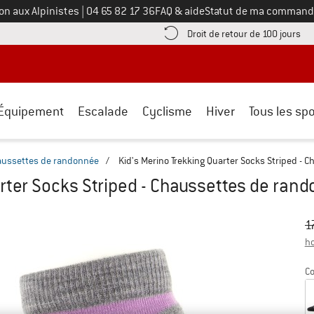
Appelez-nous au
on aux Alpinistes
|
04 65 82 17 36
FAQ & aide
Statut de ma command
e les informations de paiement ici ! Ouvre une boîte d'information
Tro
Droit de retour de 100 jours
Équipement
Escalade
Cyclisme
Hiver
Tous les spo
aussettes de randonnée
/
Kid's Merino Trekking Quarter Socks Striped -
arter Socks Striped - Chaussettes de ran
Pr
Pr
1
ho
Co