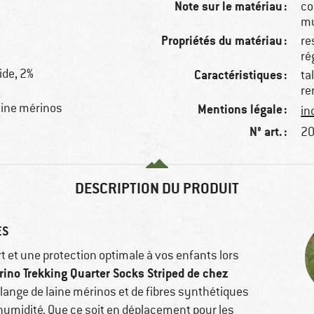
Note sur le matériau :
co
mu
Propriétés du matériau :
re
ré
ide, 2%
Caractéristiques :
ta
re
aine mérinos
Mentions légale :
in
N° art. :
20
DESCRIPTION DU PRODUIT
ES
 et une protection optimale à vos enfants lors
rino Trekking Quarter Socks Striped de chez
lange de laine mérinos et de fibres synthétiques
'humidité. Que ce soit en déplacement pour les