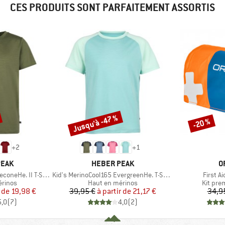
CES PRODUITS SONT PARFAITEMENT ASSORTIS
Jusqu'à -47 %
-20 %
Remise
Remise
+
2
+
1
MARQUE
M
PEAK
HEBER PEAK
O
Article
Article
neHe. II T-Shirt
Kid's MerinoCool165 EvergreenHe. T-Shirt
First Ai
oup
Product group
Product
érinos
Haut en mérinos
Kit pre
ix
ix réduit
Prix
Prix réduit
r de
19,98 €
39,95 €
à partir de
21,17 €
34,9
5,0
(
7
)
4,0
(
2
)