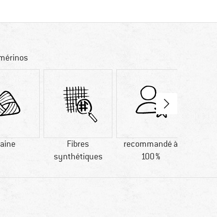
 mérinos
aine
Fibres
recommandé à
Avis cli
synthétiques
100 %
qual