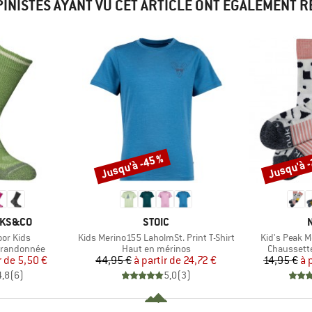
PINISTES AYANT VU CET ARTICLE ONT ÉGALEMENT 
Jusqu'à -45 %
Jusqu'à 
Remise
Remise
MARQUE
CKS&CO
STOIC
Article
Article
or Kids
Kids Merino155 LaholmSt. Print T-Shirt
Kid's Peak M
Product group
Product g
 randonnée
Haut en mérinos
Chaussett
ix
ix réduit
Prix
Prix réduit
r de
5,50 €
44,95 €
à partir de
24,72 €
14,95 €
à 
4,8
(
6
)
5,0
(
3
)