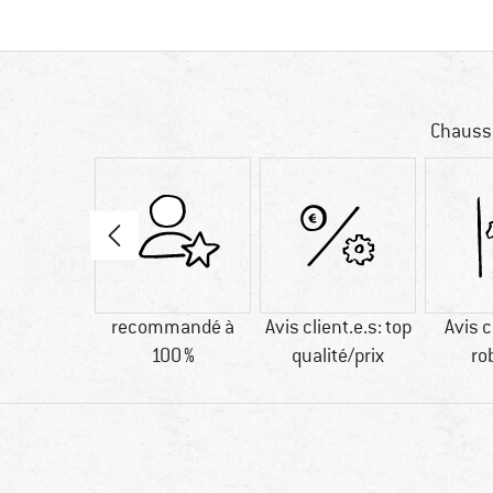
Chausse
bres
recommandé à
Avis client.e.s: top
Avis c
étiques
100 %
qualité/prix
ro