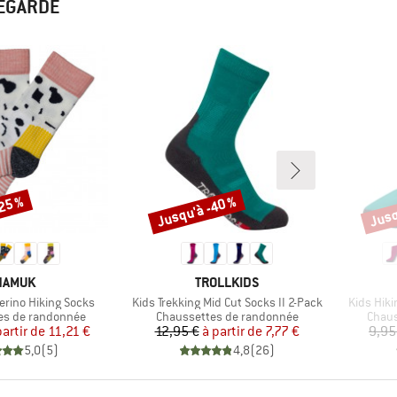
REGARDÉ
-25 %
Jusqu'à -40 %
Jusq
Remise
Remi
MARQUE
MARQUE
NAMUK
TROLLKIDS
Article
Article
erino Hiking Socks
Kids Trekking Mid Cut Socks II 2-Pack
Kids Hiki
roup
Product group
Produ
es de randonnée
Chaussettes de randonnée
Chaus
Prix
Prix réduit
Prix
Prix réduit
partir de
11,21 €
12,95 €
à partir de
7,77 €
9,95
5,0
(
5
)
4,8
(
26
)