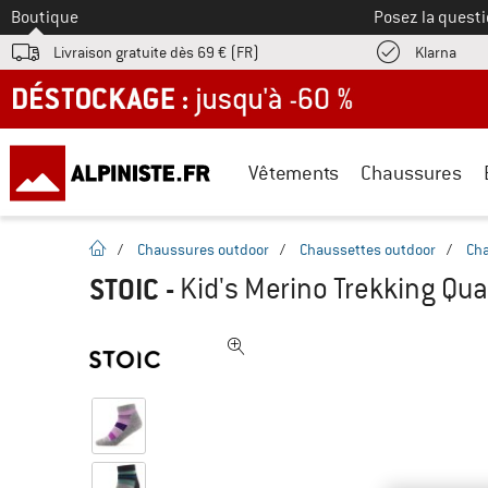
Vers le
Boutique
Posez la questi
Trouv
Livraison gratuite dès 69 € (FR)
Klarna
DÉSTOCKAGE : jusqu'à -60 %
Vêtements
Chaussures
Page d'accueil
/
Chaussures outdoor
/
Chaussettes outdoor
/
Ch
STOIC
-
Kid's Merino Trekking Qu