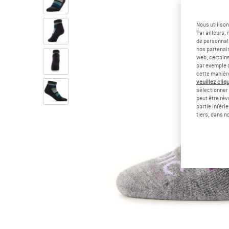
Nous utilison
Par ailleurs
de personnali
nos partenair
web; certain
par exemple c
cette manièr
veuillez cliqu
sélectionner 
peut être rév
partie inféri
tiers, dans n