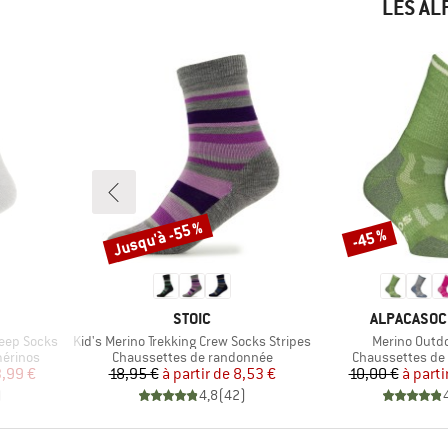
LES AL
Jusqu'à -55 %
-45 %
Remise
Remise
MARQUE
MARQUE
STOIC
ALPACASO
Article
Article
eep Socks
Kid's Merino Trekking Crew Socks Stripes
Merino Outdo
Product group
Product group
mérinos
Chaussettes de randonnée
Chaussettes de
duit
Prix
Prix réduit
Pr
Pr
,99 €
18,95 €
à partir de
8,53 €
10,00 €
à parti
)
4,8
(
42
)