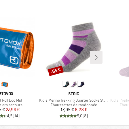
-65 %
Remise
ARQUE
MARQUE
RTOVOX
STOIC
Article
Article
d Roll Doc Mid
Kid's Merino Trekking Quarter Socks Striped
Kid's Prei
 group
Product group
Produ
miers secours
Chaussettes de randonnée
Chau
Prix
Prix réduit
Prix
Prix réduit
5 €
27,96 €
17,95 €
6,28 €
4,5
(
14
)
5,0
(
8
)