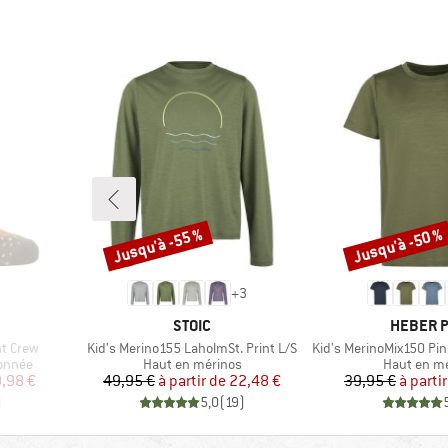
Jusqu'à -55 %
Jusqu'à -50 %
Remise
Remise
+
3
MARQUE
MARQUE
STOIC
HEBER 
Article
Article
ht Crew
Kid's Merino155 LaholmSt. Print L/S
Kid's MerinoMix150 Pineco
Product group
Product gr
onnée
Haut en mérinos
Haut en m
duit
Prix
Prix réduit
Pr
Pr
,98 €
49,95 €
à partir de
22,48 €
39,95 €
à parti
)
5,0
(
19
)