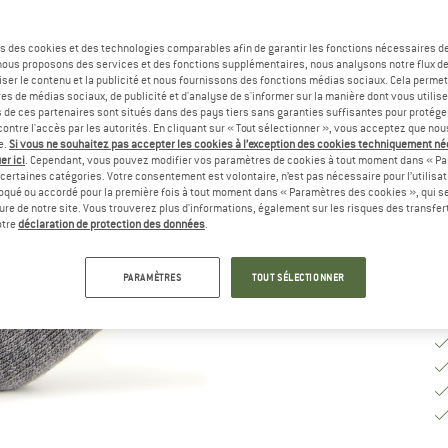
Sé
s des cookies et des technologies comparables afin de garantir les fonctions nécessaires de
, nous proposons des services et des fonctions supplémentaires, nous analysons notre flux d
ser le contenu et la publicité et nous fournissons des fonctions médias sociaux. Cela perme
es de médias sociaux, de publicité et d'analyse de s'informer sur la manière dont vous utilise
G
s de ces partenaires sont situés dans des pays tiers sans garanties suffisantes pour protég
ontre l'accès par les autorités. En cliquant sur « Tout sélectionner », vous acceptez que no
Dé
e.
Si vous ne souhaitez pas accepter les cookies à l’exception des cookies techniquement n
er ici
. Cependant, vous pouvez modifier vos paramètres de cookies à tout moment dans « Pa
Qu
certaines catégories. Votre consentement est volontaire, n’est pas nécessaire pour l’utilisati
oqué ou accordé pour la première fois à tout moment dans « Paramètres des cookies », qui se
eure de notre site. Vous trouverez plus d'informations, également sur les risques des transfe
otre
déclaration de protection des données
.
PARAMÈTRES
TOUT SÉLECTIONNER