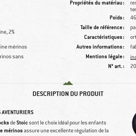
Propriétés du matériau :
re
te
Poids :
46
Taille de référence :
pa
ine, 2%
Caractéristiques :
or
Autres informations :
aine mérinos
fa
Mentions légale :
érinos sans
in
N° art. :
20
DESCRIPTION DU PRODUIT
S AVENTURIERS
ocks
Stoic
de
sont le choix idéal pour les enfants
de mérinos
assure une excellente régulation de la