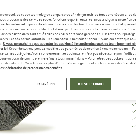
Sé
s des cookies et des technologies comparables afin de garantir les fonctions nécessaires de
, nous proposons des services et des fonctions supplémentaires, nous analysons notre flux d
ser le contenu et la publicité et nous fournissons des fonctions médias sociaux. Cela perme
es de médias sociaux, de publicité et d'analyse de s'informer sur la manière dont vous utilise
G
s de ces partenaires sont situés dans des pays tiers sans garanties suffisantes pour protég
ontre l'accès par les autorités. En cliquant sur « Tout sélectionner », vous acceptez que no
Dé
e.
Si vous ne souhaitez pas accepter les cookies à l’exception des cookies techniquement n
er ici
. Cependant, vous pouvez modifier vos paramètres de cookies à tout moment dans « Pa
Qu
certaines catégories. Votre consentement est volontaire, n’est pas nécessaire pour l’utilisati
oqué ou accordé pour la première fois à tout moment dans « Paramètres des cookies », qui se
eure de notre site. Vous trouverez plus d'informations, également sur les risques des transfe
otre
déclaration de protection des données
.
PARAMÈTRES
TOUT SÉLECTIONNER