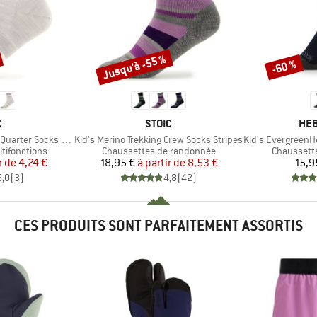
Jusqu'à -55 %
-60 %
Remise
Remise
QUE
MARQUE
MAR
C
STOIC
HEB
Article
Article
ter Socks Striped
Kid's Merino Trekking Crew Socks Stripes
Kid's EvergreenHe. H
Product group
Product g
tifonctions
Chaussettes de randonnée
Chaussett
ix
ix réduit
Prix
Prix réduit
r de
4,24 €
18,95 €
à partir de
8,53 €
15,9
5,0
(
3
)
4,8
(
42
)
CES PRODUITS SONT PARFAITEMENT ASSORTIS