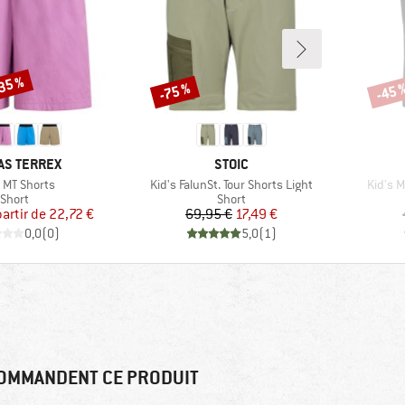
-35 %
-75 %
-45 
Remise
Remi
QUE
MARQUE
AS TERREX
STOIC
le
Article
Article
s MT Shorts
Kid's FalunSt. Tour Shorts Light
Kid's M
Product group
Product group
Short
Short
Prix
Prix réduit
Prix
Prix réduit
partir de
22,72 €
69,95 €
17,49 €
0,0
(
0
)
5,0
(
1
)
OMMANDENT CE PRODUIT