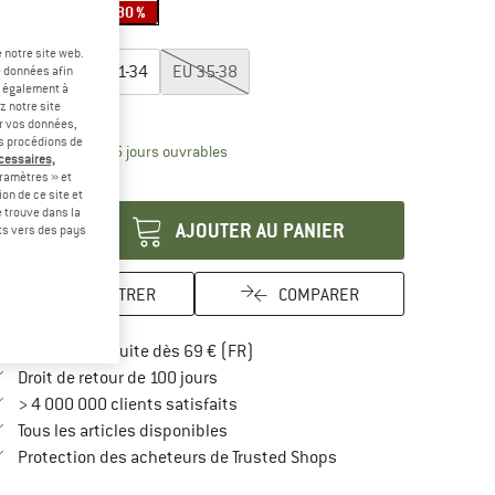
-60 %
-60 %
-80 %
lectionner taille:
 notre site web.
EU
27-30
EU
31-34
EU
35-38
e données afin
t également à
z notre site
uide des tailles
er vos données,
us procédions de
Le lien s'ouvre dans une boîte d'inform
lai de livraison: 3-5 jours ouvrables
écessaires,
ramètres » et
antité:
on de ce site et
 trouve dans la
AJOUTER AU PANIER
rts vers des pays
ENREGISTRER
COMPARER
Trouve les infos sur la livraison 
Livraison gratuite dès 69 € (FR)
Trouve les informations de paiement i
Droit de retour de 100 jours
> 4 000 000 clients satisfaits
Tous les articles disponibles
Trouve toutes les infos
Protection des acheteurs de Trusted Shops