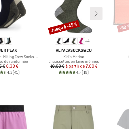
Jusqu'à -45 %
-80 
Remise
Remi
+
4
QUE
MARQUE
ER PEAK
ALPACASOCKS&CO
Article
A
iking Crew Socks 2-Pack
Kid's Merino
roup
Product group
es de randonnée
Chaussettes en laine mérinos
Prix
Prix réduit
Prix
Prix réduit
5 €
6,38 €
10,00 €
à partir de
7,00 €
4,3
(
41
)
4,7
(
19
)