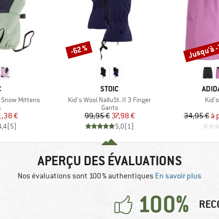
Jusqu'à 
-62 %
Remise
Remise
QUE
MARQUE
MAR
C
STOIC
ADID
Article
Artic
II Snow Mittens
Kid's Wool NalluSt. II 3 Finger
Kid'
ct group
Product group
s
Gants
ix
ix réduit
Prix
Prix réduit
1,38 €
99,95 €
37,98 €
34,95 €
à 
4,4
(
5
)
5,0
(
1
)
APERÇU DES ÉVALUATIONS
Nos évaluations sont 100 % authentiques
En savoir plus
100%
REC