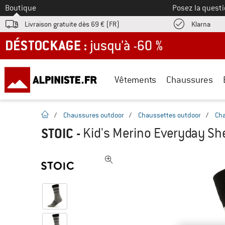
Vers le
Boutique
Posez la questi
Trouv
Livraison gratuite dès 69 € (FR)
Klarna
DÉSTOCKAGE : jusqu'à -60 %
Vêtements
Chaussures
Page d'accueil
/
Chaussures outdoor
/
Chaussettes outdoor
/
Cha
STOIC
-
Kid's Merino Everyday Sh