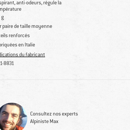
spirant, anti-odeurs, régule la
mpérature
 g
r paire de taille moyenne
teils renforcés
briquées en Italie
dications du fabricant
1-8831
Consultez nos experts
Alpiniste Max