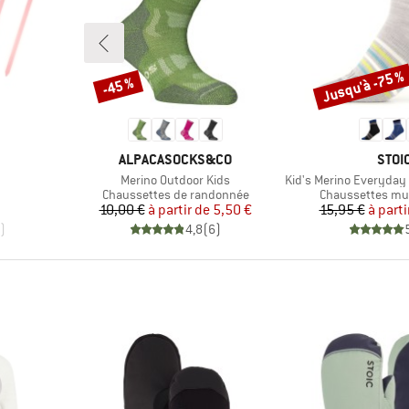
Jusqu'à -75 %
-45 %
Remise
Remise
MARQUE
MAR
ALPACASOCKS&CO
STOI
Article
Article
Merino Outdoor Kids
Kid's Merino Everyday Quar
oup
Product group
Product group
Chaussettes de randonnée
Chaussettes mul
duit
Prix
Prix réduit
Pr
Pr
10,00 €
à partir de
5,50 €
15,95 €
à parti
)
4,8
(
6
)