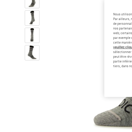
Nous utilison
Par ailleurs
de personnali
nos partenair
web; certain
par exemple c
cette manièr
veuillez cliqu
sélectionner 
peut être rév
partie inféri
tiers, dans n