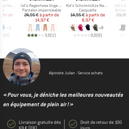
Article
Article
Article
cken Basic
Kid's Regenhose Ungefüttert Uni
Kid's Schirmmütze Nacken
Kid's Gu
 group
Product group
Product group
Product
tte
Pantalon imperméable
Casquette
Bottes 
ix
ix réduit
Prix
Prix réduit
Prix
Prix réduit
artir de
24,95 €
à partir de
14,95 €
à partir de
29,95 
€
14,97 €
8,97 €
1
+
5
+
8
0,0
(
0
)
3,0
(
1
)
0,0
(
0
)
Alpiniste Julian - Service achats
« Pour vous, je déniche les meilleures nouveautés
en équipement de plein air ! »
Livraison gratuite dès
Droit de retour de 100
69 € (FR)
jours