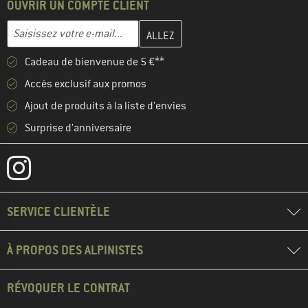
OUVRIR UN COMPTE CLIENT
Entrez votre adresse e-mail ici et créez votre compte client à la 
Adresse e-mail
Cadeau de bienvenue de 5 €**
Accès exclusif aux promos
Ajout de produits à la liste d'envies
Surprise d'anniversaire
SERVICE CLIENTÈLE
À PROPOS DES ALPINISTES
RÉVOQUER LE CONTRAT