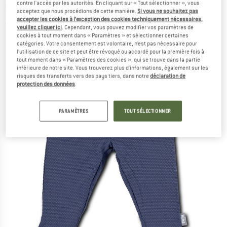
contre l'accès par les autorités. En cliquant sur « Tout sélectionner », vous
Short de bain
acceptez que nous procédions de cette manière.
Si vous ne souhaitez pas
accepter les cookies à l’exception des cookies techniquement nécessaires,
(0)
veuillez cliquer ici
. Cependant, vous pouvez modifier vos paramètres de
cookies à tout moment dans « Paramètres » et sélectionner certaines
catégories. Votre consentement est volontaire, n’est pas nécessaire pour
l’utilisation de ce site et peut être révoqué ou accordé pour la première fois à
tout moment dans « Paramètres des cookies », qui se trouve dans la partie
inférieure de notre site. Vous trouverez plus d'informations, également sur les
risques des transferts vers des pays tiers, dans notre
déclaration de
protection des données
.
PARAMÈTRES
TOUT SÉLECTIONNER