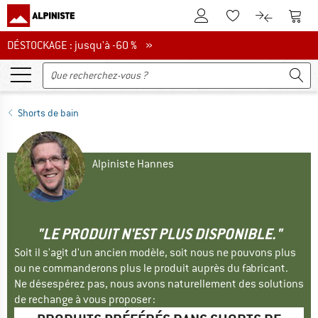
Vers le compte client
Vers 
Vers la liste d'env
Vers le com
DÉSTOCKAGE : jusqu'à -60 %
DÉSTOCKAGE : jusqu'à -60 % »
Shorts de bain
Alpiniste Hannes
"LE PRODUIT N'EST PLUS DISPONIBLE."
Soit il s'agit d'un ancien modèle, soit nous ne pouvons plus
ou ne commanderons plus le produit auprès du fabricant.
Ne désespérez pas, nous avons naturellement des solutions
de rechange à vous proposer :