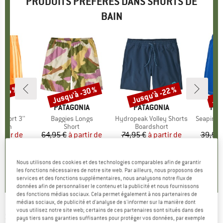
PRODUITS PRÉFÉRÉS DANS SHORTS DE
BAIN
 -45 %
Jusqu'à -30 %
Jusqu'à -22 %
Jus
Remise
Remise
Rem
UE
AS
MARQUE
PATAGONIA
MARQUE
PATAGONIA
MA
HEB
 Short 3''
Article
Baggies Longs
Article
Hydropeak Volley Shorts
Article
SeapineH
group
bain
Product group
Short
Product group
Boardshort
Pr
Bo
artir de
ix
ix réduit
64,95 €
à partir de
Prix
Prix réduit
74,95 €
à partir de
Prix
Prix réduit
39,95 
 €
45,47 €
58,46 €
+
2
Nous utilisons des cookies et des technologies comparables afin de garantir
0,0
(
0
)
5,0
(
6
)
5,0
(
1
)
les fonctions nécessaires de notre site web. Par ailleurs, nous proposons des
services et des fonctions supplémentaires, nous analysons notre flux de
données afin de personnaliser le contenu et la publicité et nous fournissons
des fonctions médias sociaux. Cela permet également à nos partenaires de
médias sociaux, de publicité et d'analyse de s'informer sur la manière dont
vous utilisez notre site web; certains de ces partenaires sont situés dans des
STERNTALER
-
Kid's Badehose Struktur -
pays tiers sans garanties suffisantes pour protéger vos données, par exemple