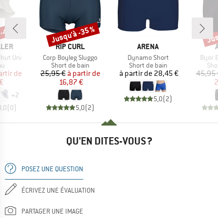
 -45 %
Jusqu'à -35 %
Jus
Remise
Rem
MARQUE
MARQUE
ALER
RIP CURL
ARENA
Article
Article
Article
hut Uni
Corp Boyleg Sluggo
Dynamo Short
Byor 
t group
Product group
Product group
Pro
au
Short de bain
Short de bain
Sho
ix
ix réduit
Prix
Prix réduit
Prix
artir de
25,95 €
à partir de
à partir de
28,45 €
45,95 
€
16,87 €
2
+
2
5,0
(
2
)
0,0
(
0
)
5,0
(
2
)
QU'EN DITES-VOUS ?
POSEZ UNE QUESTION
ÉCRIVEZ UNE ÉVALUATION
PARTAGER UNE IMAGE