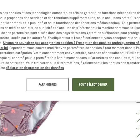
Ta
s des cookies et des technologies comparables afin de garantir les fonctions nécessaires de
, nous proposons des services et des fonctions supplémentaires, nous analysons notre flux d
ser le contenu et la publicité et nous fournissons des fonctions médias sociaux. Cela perme
es de médias sociaux, de publicité et d'analyse de s'informer sur la manière dont vous utilise
s de ces partenaires sont situés dans des pays tiers sans garanties suffisantes pour protég
ontre l'accès par les autorités. En cliquant sur « Tout sélectionner », vous acceptez que no
e.
Si vous ne souhaitez pas accepter les cookies à l’exception des cookies techniquement n
G
er ici
. Cependant, vous pouvez modifier vos paramètres de cookies à tout moment dans « Pa
certaines catégories. Votre consentement est volontaire, n’est pas nécessaire pour l’utilisati
Dé
oqué ou accordé pour la première fois à tout moment dans « Paramètres des cookies », qui se
eure de notre site. Vous trouverez plus d'informations, également sur les risques des transfe
Qu
otre
déclaration de protection des données
.
PARAMÈTRES
TOUT SÉLECTIONNER