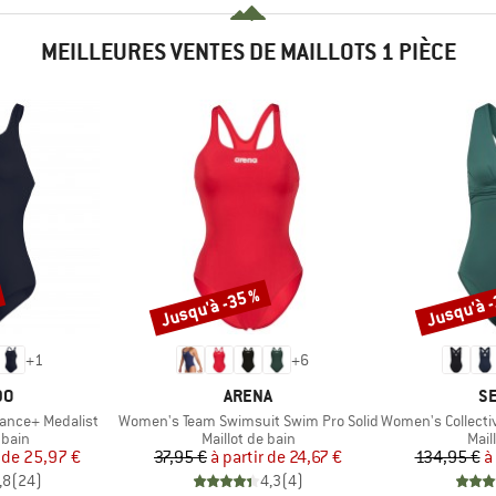
MEILLEURES VENTES DE MAILLOTS 1 PIÈCE
Jusqu'à -35 %
Jusqu'à 
Remise
Remise
+
1
+
6
UE
MARQUE
M
DO
ARENA
SE
Article
Article
ance+ Medalist
Women's Team Swimsuit Swim Pro Solid
Women's Collective
group
Product group
Prod
 bain
Maillot de bain
Mail
ix
ix réduit
Prix
Prix réduit
 de
25,97 €
37,95 €
à partir de
24,67 €
134,95 €
à
,8
(
24
)
4,3
(
4
)