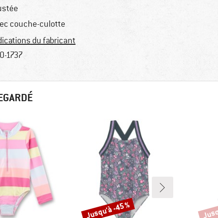
ustée
ec couche-culotte
dications du fabricant
0-1737
REGARDÉ
Jusqu'à -45 %
Jusq
Remise
Remi