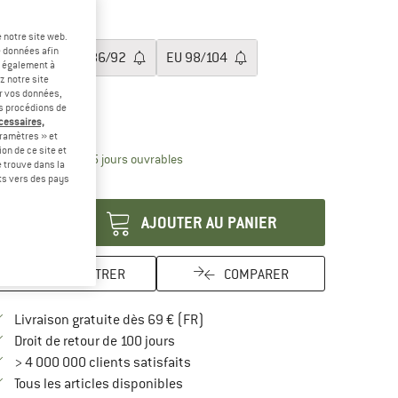
-60 %
ille: EU
74/80
 notre site web.
e données afin
EU
74/80
EU
86/92
EU
98/104
t également à
z notre site
EU
110/116
er vos données,
us procédions de
écessaires,
uide des tailles
ramètres » et
on de ce site et
Le lien s'ouvre dans une boîte d'inform
lai de livraison: 3-5 jours ouvrables
 trouve dans la
rts vers des pays
antité:
AJOUTER AU PANIER
ENREGISTRER
COMPARER
Trouve les infos sur la livraison 
Livraison gratuite dès 69 € (FR)
Trouve les informations de paiement i
Droit de retour de 100 jours
> 4 000 000 clients satisfaits
Tous les articles disponibles