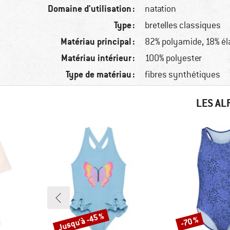
Domaine d'utilisation :
natation
Type :
bretelles classiques
Matériau principal :
82% polyamide, 18% é
Matériau intérieur :
100% polyester
Type de matériau :
fibres synthétiques
LES AL
Jusqu'à -45 %
-70 %
Remise
Remise