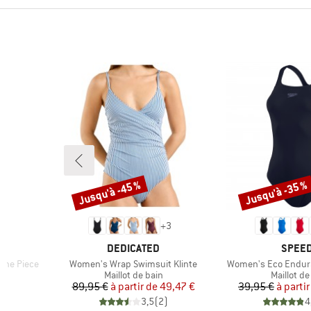
Jusqu'à -45 %
Jusqu'à -35 %
Remise
Remise
+
3
MARQUE
MARQ
DEDICATED
SPEE
Article
Article
One Piece
Women's Wrap Swimsuit Klinte
Women's Eco Endur
Product group
Product 
Maillot de bain
Maillot de
duit
Prix
Prix réduit
Pr
Pr
€
89,95 €
à partir de
49,47 €
39,95 €
à partir
)
3,5
(
2
)
4