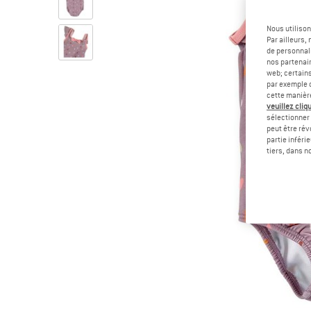
Nous utilison
Par ailleurs
de personnali
nos partenair
web; certain
par exemple c
cette manièr
veuillez cliqu
sélectionner 
peut être rév
partie inféri
tiers, dans n