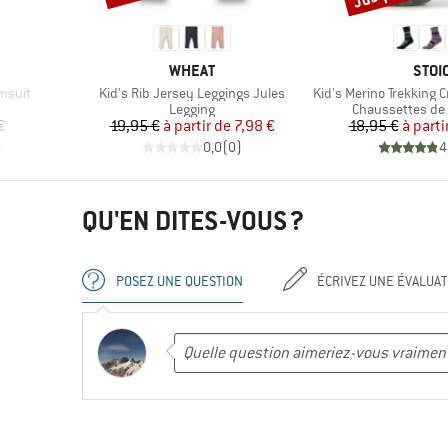
MARQUE
MAR
WHEAT
STOI
Article
Article
imsuit
Kid's Rib Jersey Leggings Jules
Kid's Merino Trekking 
Product group
Product group
Legging
Chaussettes de
duit
Prix
Prix réduit
Pr
Pr
€
19,95 €
à partir de
7,98 €
18,95 €
à parti
)
0,0
(
0
)
4
QU'EN DITES-VOUS ?
POSEZ UNE QUESTION
ÉCRIVEZ UNE ÉVALUAT