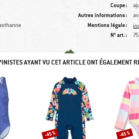
Coupe :
aj
Autres informations :
av
Mentions légale :
lasthanne
in
N° art. :
75
PINISTES AYANT VU CET ARTICLE ONT ÉGALEMENT 
-45 %
-45 %
Remise
Remise