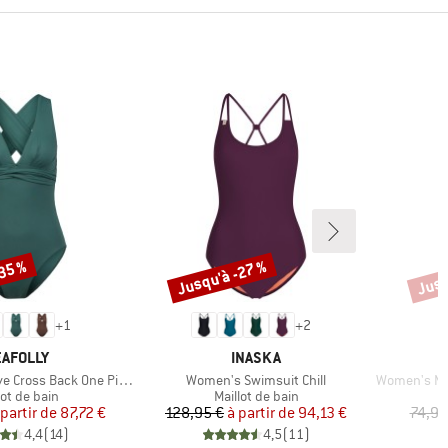
-35 %
Jusqu'à -27 %
Jusq
Remise
Remi
+
1
+
2
ARQUE
MARQUE
AFOLLY
INASKA
Article
Article
 Cross Back One Piece
Women's Swimsuit Chill
Women's Mesh
uct group
Product group
lot de bain
Maillot de bain
Prix
Prix réduit
Prix
Prix réduit
 partir de
87,72 €
128,95 €
à partir de
94,13 €
74,95
4,4
(
14
)
4,5
(
11
)