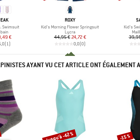
MARQUE
M
PEAK
ROXY
S
Article
Article
. Swimsuit
Kid's Morning Flower Springsuit
Kid's Sw
group
Product group
Prod
 bain
Lycra
Mail
ix
ix réduit
Prix
Prix réduit
3,49 €
44,95 €
24,72 €
39,9
5,0
(
1
)
0,0
(
0
)
LPINISTES AYANT VU CET ARTICLE ONT ÉGALEMENT 
Jusqu'à -42 %
-15 %
Remise
Remise