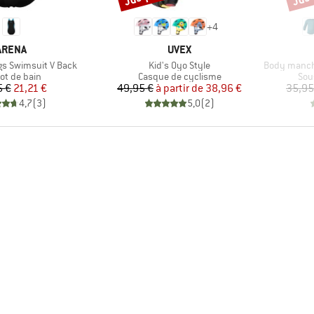
+
4
MARQUE
MARQUE
ARENA
UVEX
Article
Article
ngs Swimsuit V Back
Kid's Oyo Style
Body manches lon
uct group
Product group
Pro
lot de bain
Casque de cyclisme
Sou
Prix
Prix réduit
Prix
Prix réduit
5 €
21,21 €
49,95 €
à partir de
38,96 €
35,95
4,7
(
3
)
5,0
(
2
)