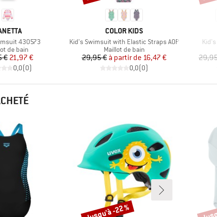
ARQUE
MARQUE
ANETTA
COLOR KIDS
Article
Articl
imsuit 430573
Kid's Swimsuit with Elastic Straps AOP
Kid'
uct group
Product group
lot de bain
Maillot de bain
Prix
Prix réduit
Prix
Prix réduit
5 €
21,97 €
29,95 €
à partir de
16,47 €
29,95
0,0
(
0
)
0,0
(
0
)
ACHETÉ
Jusqu'à -22 %
Jusq
Remise
Remi