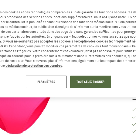
Sé
s des cookies et des technologies comparables afin de garantir les fonctions nécessaires de
, nous proposons des services et des fonctions supplémentaires, nous analysons notre flux d
ser le contenu et la publicité et nous fournissons des fonctions médias sociaux. Cela perme
es de médias sociaux, de publicité et d'analyse de s'informer sur la manière dont vous utilise
s de ces partenaires sont situés dans des pays tiers sans garanties suffisantes pour protég
ontre l'accès par les autorités. En cliquant sur « Tout sélectionner », vous acceptez que no
e.
Si vous ne souhaitez pas accepter les cookies à l’exception des cookies techniquement n
G
er ici
. Cependant, vous pouvez modifier vos paramètres de cookies à tout moment dans « Pa
certaines catégories. Votre consentement est volontaire, n’est pas nécessaire pour l’utilisati
Dé
oqué ou accordé pour la première fois à tout moment dans « Paramètres des cookies », qui se
eure de notre site. Vous trouverez plus d'informations, également sur les risques des transfe
Qu
otre
déclaration de protection des données
.
PARAMÈTRES
TOUT SÉLECTIONNER