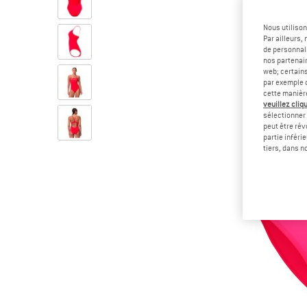
Nous utilison
Par ailleurs
de personnali
nos partenair
web; certain
par exemple c
cette manièr
veuillez cliqu
sélectionner 
peut être rév
partie inféri
tiers, dans n