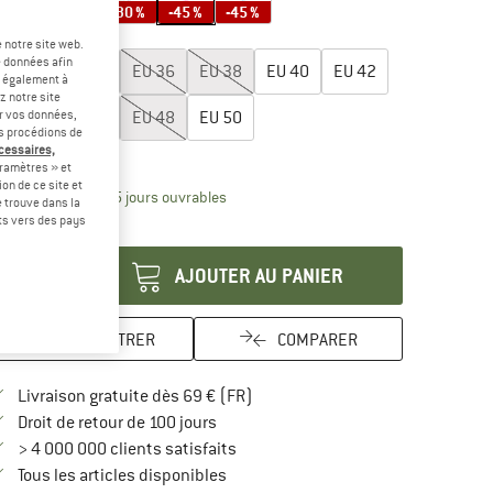
-30 %
-30 %
-30 %
-45 %
-45 %
lectionner taille:
 notre site web.
e données afin
EU
32
EU
34
EU
36
EU
38
EU
40
EU
42
t également à
z notre site
er vos données,
EU
44
EU
46
EU
48
EU
50
us procédions de
écessaires,
uide des tailles
ramètres » et
on de ce site et
Le lien s'ouvre dans une boîte d'inform
lai de livraison: 3-5 jours ouvrables
 trouve dans la
rts vers des pays
antité:
AJOUTER AU PANIER
ENREGISTRER
COMPARER
Trouve les infos sur la livraison 
Livraison gratuite dès 69 € (FR)
Trouve les informations de paiement i
Droit de retour de 100 jours
> 4 000 000 clients satisfaits
Tous les articles disponibles