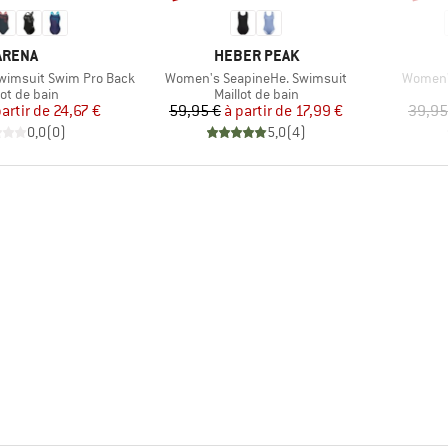
MARQUE
MARQUE
ARENA
HEBER PEAK
Article
Article
wimsuit Swim Pro Back
Women's SeapineHe. Swimsuit
Women's
uct group
Product group
lot de bain
Maillot de bain
Prix
Prix réduit
Prix
Prix réduit
partir de
24,67 €
59,95 €
à partir de
17,99 €
39,95
0,0
(
0
)
5,0
(
4
)