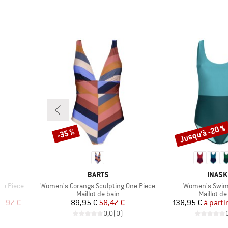
Jusqu'à -20 %
-35 %
Remise
Remise
2
MARQUE
MARQ
BARTS
INAS
Article
Article
ne Piece
Women's Corangs Sculpting One Piece
Women's Swim
Product group
Product 
Maillot de bain
Maillot de
duit
Prix
Prix réduit
Pr
Pr
4,97 €
89,95 €
58,47 €
138,95 €
à parti
)
0,0
(
0
)