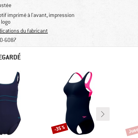
ustée
tif imprimé à l'avant, impression
 logo
dications du fabricant
0-6087
REGARDÉ
Jusq
-35 %
Remise
Remi