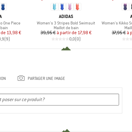
UE
MARQUE
A
ADIDAS
Article
Article
 One Piece
Women's 3 Stripes Bold Swimsuit
Women's Kikko S
group
Product group
Prod
 bain
Maillot de bain
Mail
ix
ix réduit
Prix
Prix réduit
r de
13,98 €
39,95 €
à partir de
17,98 €
37,95 €
à 
3,9
(
9
)
0,0
(
0
)
ION
PARTAGER UNE IMAGE