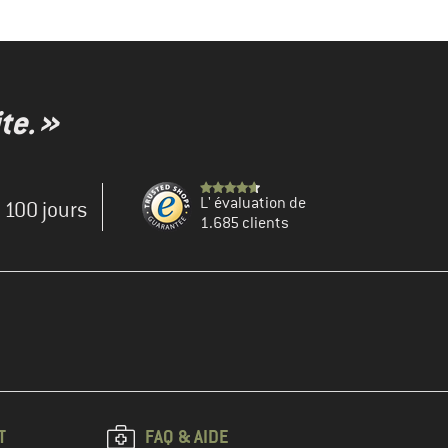
te. »
L' évaluation de
e 100 jours
1.685 clients
T
FAQ & AIDE