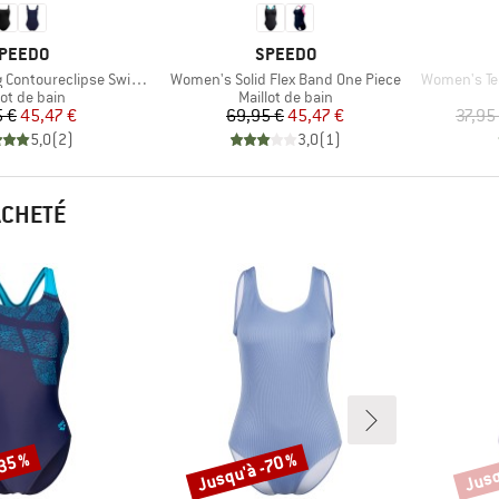
ARQUE
MARQUE
PEEDO
SPEEDO
Article
Article
ntoureclipse Swimsuit
Women's Solid Flex Band One Piece
Women's Tea
uct group
Product group
lot de bain
Maillot de bain
Prix
Prix réduit
Prix
Prix réduit
5 €
45,47 €
69,95 €
45,47 €
37,95
5,0
(
2
)
3,0
(
1
)
ACHETÉ
-35 %
Jusqu'à -70 %
Jusq
Remise
Remi