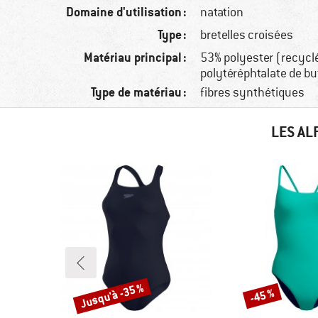
Domaine d'utilisation :
natation
Type :
bretelles croisées
Matériau principal :
53% polyester (recycl
polytéréphtalate de b
Type de matériau :
fibres synthétiques
LES AL
Jusqu'à -35 %
-45 %
Remise
Remise