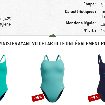
Coupe :
aj
Caractéristiques :
mo
du
é), 47%
Mentions légale :
in
utylène
N° art. :
15
PINISTES AYANT VU CET ARTICLE ONT ÉGALEMENT 
-35 %
-35 %
Remise
Remise