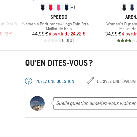
+
1
MARQUE
MARQ
SPEEDO
AREN
Article
Article
ent Back B
Women's Endurance+ Logo Thin Strap One Piece
Women's Dynamo
Product group
Product 
Maillot de bain
Maillot de
duit
Prix
Prix réduit
Pr
Pr
8,72 €
44,95 €
à partir de
24,72 €
34,95 €
à parti
)
0,0
(
0
)
QU'EN DITES-VOUS ?
POSEZ UNE QUESTION
ÉCRIVEZ UNE ÉVALUAT