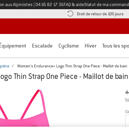
Appelez-nous au
on aux Alpinistes
|
04 65 82 17 36
FAQ & aide
Statut de ma command
e les informations de paiement ici ! Ouvre une boîte d'information
Tro
Droit de retour de 100 jours
Équipement
Escalade
Cyclisme
Hiver
Tous les spo
 pièce
/
Women's Endurance+ Logo Thin Strap One Piece - Maillot de bain
o Thin Strap One Piece - Maillot de bain
Pr
Pr
4
ho
Co