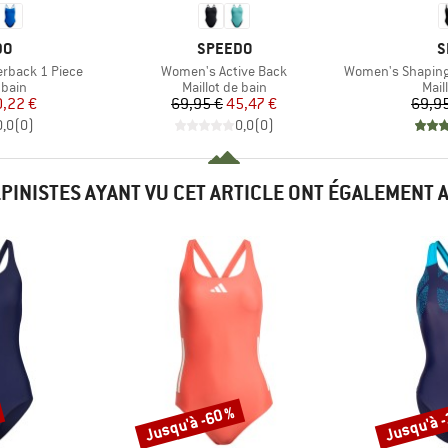
UE
MARQUE
M
DO
SPEEDO
S
Article
Article
rback 1 Piece
Women's Active Back
Women's Shaping Co
group
Product group
Prod
 bain
Maillot de bain
Mail
ix
ix réduit
Prix
Prix réduit
,22 €
69,95 €
45,47 €
69,9
0,0
(
0
)
0,0
(
0
)
LPINISTES AYANT VU CET ARTICLE ONT ÉGALEMENT 
Jusqu'à -60 %
Jusqu'à 
Remise
Remise