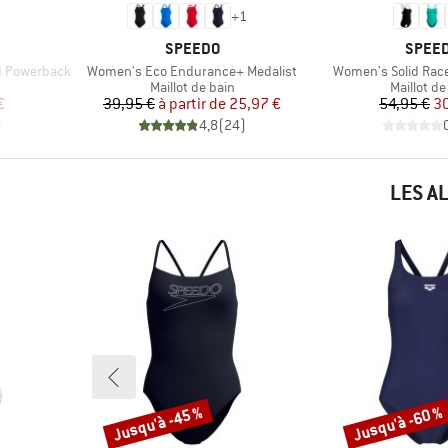
+
1
MARQUE
MARQ
SPEEDO
SPEE
Article
Article
d Powerback
Women's Eco Endurance+ Medalist
Women's Solid Race
Product group
Product 
Maillot de bain
Maillot de
duit
Prix
Prix réduit
Pr
Pr
€
39,95 €
à partir de
25,97 €
54,95 €
30
)
4,8
(
24
)
LES A
Jusqu'à -45 %
Jusqu'à -60 %
Remise
Remise