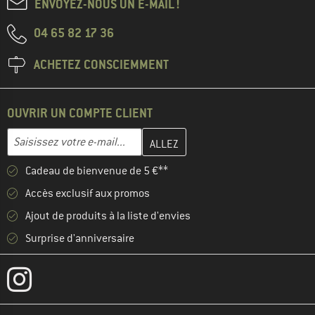
ENVOYEZ-NOUS UN E-MAIL !
04 65 82 17 36
ACHETEZ CONSCIEMMENT
OUVRIR UN COMPTE CLIENT
Entrez votre adresse e-mail ici et créez votre compte client à la 
Adresse e-mail
Cadeau de bienvenue de 5 €**
Accès exclusif aux promos
Ajout de produits à la liste d'envies
Surprise d'anniversaire