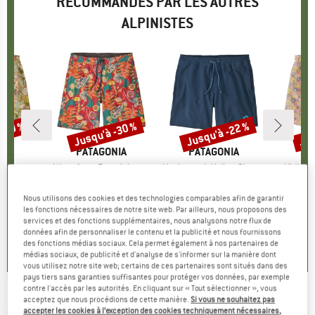
RECOMMANDÉS PAR LES AUTRES
ALPINISTES
 -30 %
Jusqu'à -30 %
Jusqu'à -22 %
Jus
Remise
Remise
Rem
E
NIA
MARQUE
PATAGONIA
MARQUE
PATAGONIA
MA
PA
horts
Article
Wavefarer Boardshorts
Article
Hydropeak Volley Shorts
Article
Kid's B
uct group
Product group
Boardshort
Product group
Boardshort
Pr
Bo
artir de
ix
ix réduit
74,95 €
à partir de
Prix
Prix réduit
74,95 €
à partir de
Prix
Prix réduit
34,95 
Nous utilisons des cookies et des technologies comparables afin de garantir
 €
52,47 €
58,46 €
2
les fonctions nécessaires de notre site web. Par ailleurs, nous proposons des
+
4
+
2
services et des fonctions supplémentaires, nous analysons notre flux de
données afin de personnaliser le contenu et la publicité et nous fournissons
4,8
(
9
)
5,0
(
2
)
5,0
(
1
)
des fonctions médias sociaux. Cela permet également à nos partenaires de
médias sociaux, de publicité et d'analyse de s'informer sur la manière dont
vous utilisez notre site web; certains de ces partenaires sont situés dans des
pays tiers sans garanties suffisantes pour protéger vos données, par exemple
contre l'accès par les autorités. En cliquant sur « Tout sélectionner », vous
acceptez que nous procédions de cette manière.
Si vous ne souhaitez pas
SPEEDO
-
SNA Print Volley 17'' - Boardshort
accepter les cookies à l’exception des cookies techniquement nécessaires,