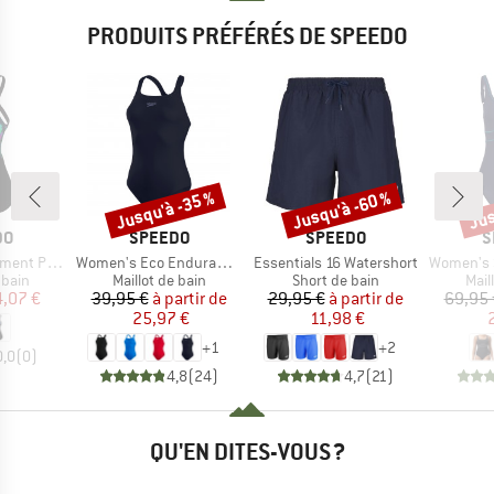
PRODUITS PRÉFÉRÉS DE SPEEDO
Jusqu'à -35 %
Jusqu'à -60 %
Jus
Remise
Remise
Rem
UE
MARQUE
MARQUE
M
DO
SPEEDO
SPEEDO
S
Article
Article
Article
ed Powerback
Women's Eco Endurance+ Medalist
Essentials 16 Watershort
Women's Shaping C
group
Product group
Product group
Prod
 bain
Maillot de bain
Short de bain
Mail
ix
ix réduit
Prix
Prix réduit
Prix
Prix réduit
,07 €
39,95 €
à partir de
29,95 €
à partir de
69,95 
25,97 €
11,98 €
+
1
+
2
0,0
(
0
)
4,8
(
24
)
4,7
(
21
)
QU'EN DITES-VOUS ?