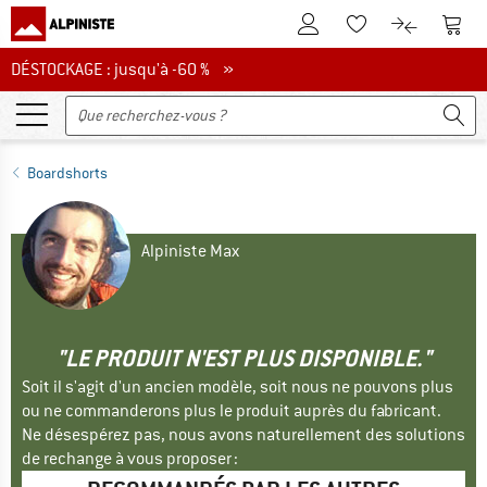
Vers le compte client
Vers 
Vers la liste d'env
Vers le com
DÉSTOCKAGE : jusqu'à -60 %
DÉSTOCKAGE : jusqu'à -60 % »
Boardshorts
Alpiniste Max
"LE PRODUIT N'EST PLUS DISPONIBLE."
Soit il s'agit d'un ancien modèle, soit nous ne pouvons plus
ou ne commanderons plus le produit auprès du fabricant.
Ne désespérez pas, nous avons naturellement des solutions
de rechange à vous proposer :