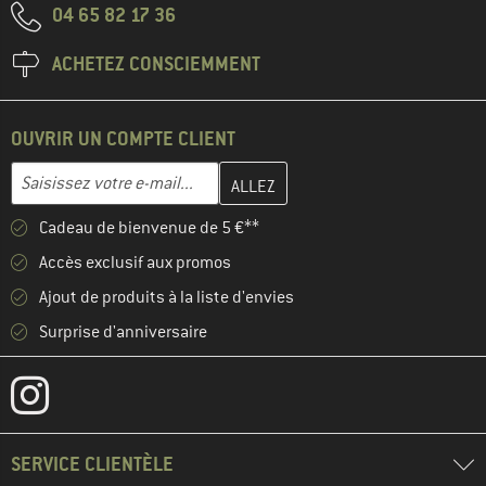
04 65 82 17 36
ACHETEZ CONSCIEMMENT
OUVRIR UN COMPTE CLIENT
Entrez votre adresse e-mail ici et créez votre compte client à la 
Adresse e-mail
Cadeau de bienvenue de 5 €**
Accès exclusif aux promos
Ajout de produits à la liste d'envies
Surprise d'anniversaire
SERVICE CLIENTÈLE