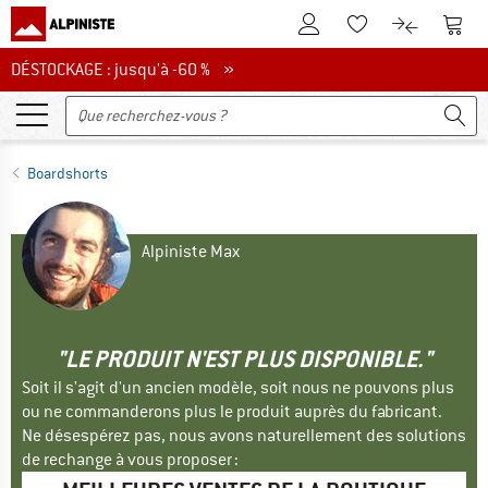
Vers le compte client
Vers 
Vers la liste d'env
Vers le com
DÉSTOCKAGE : jusqu'à -60 %
DÉSTOCKAGE : jusqu'à -60 % »
Boardshorts
Alpiniste Max
"LE PRODUIT N'EST PLUS DISPONIBLE."
Soit il s'agit d'un ancien modèle, soit nous ne pouvons plus
ou ne commanderons plus le produit auprès du fabricant.
Ne désespérez pas, nous avons naturellement des solutions
de rechange à vous proposer :