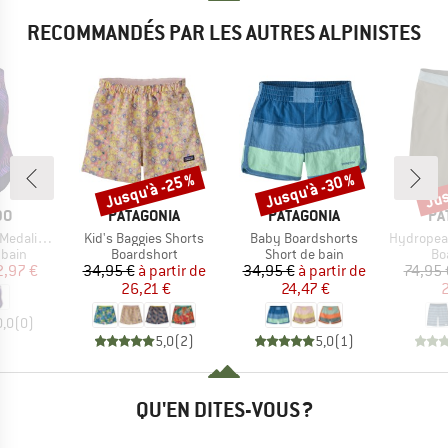
RECOMMANDÉS PAR LES AUTRES ALPINISTES
Jusqu'à -25 %
Jusqu'à -30 %
Jus
Remise
Remise
Rem
UE
MARQUE
MARQUE
MA
DO
PATAGONIA
PATAGONIA
PA
Article
Article
Article
 One Piece
Kid's Baggies Shorts
Baby Boardshorts
Hydropeak B
group
Product group
Product group
Pr
 bain
Boardshort
Short de bain
Bo
ix
ix réduit
Prix
Prix réduit
Prix
Prix réduit
2,97 €
34,95 €
à partir de
34,95 €
à partir de
74,95 
26,21 €
24,47 €
2
0,0
(
0
)
5,0
(
2
)
5,0
(
1
)
QU'EN DITES-VOUS ?