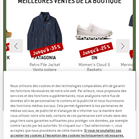
MEILLEURES VENTES DE LA BOUTIQUE
 -30 %
Jusqu'à -35 %
Jusqu'à -25 %
Jus
Remise
Remise
Rem
TOCK
MARQUE
PATAGONIA
MARQUE
ON
MA
HEB
 BF
Article
Retro Pile Jacket
Article
Women's Cloud 6
Article
MerinoMix150 Pi
t group
es
Product group
Veste polaire
Product group
Baskets
Produ
Haut 
artir de
ix
ix réduit
149,95 €
à partir de
Prix
Prix réduit
159,95 €
à partir de
Prix
Prix réduit
59,95 
 €
97,47 €
119,96 €
2
Nous utilisons des cookies et des technologies comparables afin de garantir
+
6
+
1
+
9
les fonctions nécessaires de notre site web. Par ailleurs, nous proposons des
services et des fonctions supplémentaires, nous analysons notre flux de
,8
(
20
)
4,6
(
71
)
4,7
(
48
)
données afin de personnaliser le contenu et la publicité et nous fournissons
des fonctions médias sociaux. Cela permet également à nos partenaires de
médias sociaux, de publicité et d'analyse de s'informer sur la manière dont
vous utilisez notre site web; certains de ces partenaires sont situés dans des
pays tiers sans garanties suffisantes pour protéger vos données, par exemple
SPEEDO
-
SNA Colourblock Volley 14'' -
contre l'accès par les autorités. En cliquant sur « Tout sélectionner », vous
acceptez que nous procédions de cette manière.
Si vous ne souhaitez pas
Boardshort
accepter les cookies à l’exception des cookies techniquement nécessaires,