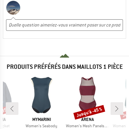
PRODUITS PRÉFÉRÉS DANS MAILLOTS 1 PIÈCE
 -35 %
Jusqu'à -45 %
Jus
Remise
Rem
E
MARQUE
MARQUE
M
NIA
MYMARINI
ARENA
I
Article
Article
Article
Jacket
Women's Seabody
Women's Mesh Panels Swimsuit Vent Back
Women's 