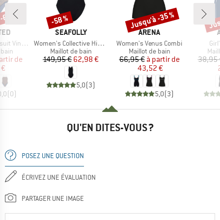
 -60 %
Jusqu'à -35 %
Jus
-58 %
Remise
Remise
Rem
MARQUE
MARQUE
TED
SEAFOLLY
ARENA
Article
Article
Arti
nterviken
Women's Collective High Neck One Piece
Women's Venus Combi
Girl
group
Product group
Product group
Prod
 bain
Maillot de bain
Maillot de bain
Mail
ix
ix réduit
Prix
Prix réduit
Prix
Prix réduit
artir de
149,95 €
62,98 €
66,95 €
à partir de
38,95 
 €
43,52 €
5,0
(
3
)
0,0
(
0
)
5,0
(
3
)
QU'EN DITES-VOUS ?
POSEZ UNE QUESTION
ÉCRIVEZ UNE ÉVALUATION
PARTAGER UNE IMAGE