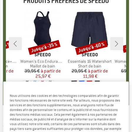
PRODUITS PRÉFÉRÉS DE SPEEDO
 -45 %
Jusqu'à -35 %
Jusqu'à -60 %
-35
Remise
Remise
Rem
UE
DO
MARQUE
SPEEDO
MARQUE
SPEEDO
M
S
trap One Piece
Article
Women's Eco Endurance+ Medalist
Article
Essentials 16 Watershort
Article
Women's Shaping C
group
 bain
Product group
Maillot de bain
Product group
Short de bain
Prod
Mail
artir de
ix
ix réduit
39,95 €
à partir de
Prix
Prix réduit
29,95 €
à partir de
Prix
Prix réduit
69,9
 €
25,97 €
11,98 €
+
1
+
1
+
2
0,0
(
0
)
4,8
(
24
)
4,7
(
21
)
Nous utilisons des cookies et des technologies comparables afin de garantir
les fonctions nécessaires de notre site web. Par ailleurs, nous proposons des
services et des fonctions supplémentaires, nous analysons notre flux de
données afin de personnaliser le contenu et la publicité et nous fournissons
des fonctions médias sociaux. Cela permet également à nos partenaires de
SPEEDO
-
Kid's Plastisol Placement
médias sociaux, de publicité et d'analyse de s'informer sur la manière dont
vous utilisez notre site web; certains de ces partenaires sont situés dans des
Thinstrap Muscleback - Maillot de bain
pays tiers sans garanties suffisantes pour protéger vos données, par exemple