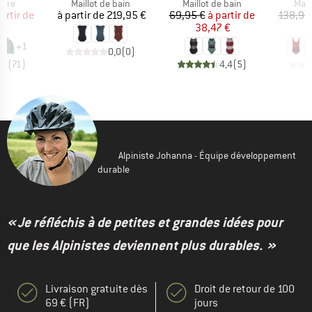
group
Product group
Product group
Prod
aire
Maillot de bain
Maillot de bain
Mail
ix
ix réduit
Prix
Prix
Prix réduit
artir de
à partir de
219,95 €
69,95 €
à partir de
138,95
 €
38,47 €
1
+
1
0,0
(
0
)
,6
(
71
)
4,4
(
5
)
Alpiniste Johanna - Équipe développement
durable
« Je réfléchis à de petites et grandes idées pour
que les Alpinistes deviennent plus durables. »
Livraison gratuite dès
Droit de retour de 100
69 € (FR)
jours