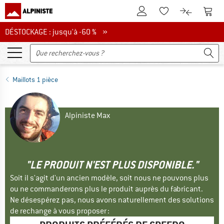
Vers le compte client
Vers 
Vers la liste d'env
Vers le com
DÉSTOCKAGE : jusqu'à -60 %
DÉSTOCKAGE : jusqu'à -60 % »
Maillots 1 pièce
Alpiniste Max
"LE PRODUIT N'EST PLUS DISPONIBLE."
Soit il s'agit d'un ancien modèle, soit nous ne pouvons plus
ou ne commanderons plus le produit auprès du fabricant.
Ne désespérez pas, nous avons naturellement des solutions
de rechange à vous proposer :