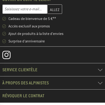
Entrez votre adresse e-mail ici et créez votre compte client à la 
Adresse e-mail
Cadeau de bienvenue de 5 €**
Accès exclusif aux promos
Ajout de produits à la liste d'envies
Surprise d'anniversaire
SERVICE CLIENTÈLE
À PROPOS DES ALPINISTES
RÉVOQUER LE CONTRAT