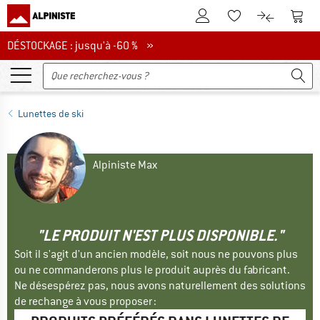
Vers le compte client
Vers 
Vers la liste d'env
Vers le com
DÉSTOCKAGE : jusqu'à -60 %
DÉSTOCKAGE : jusqu'à -60 % »
Lunettes de ski
Alpiniste Max
"LE PRODUIT N'EST PLUS DISPONIBLE."
Soit il s'agit d'un ancien modèle, soit nous ne pouvons plus
ou ne commanderons plus le produit auprès du fabricant.
Ne désespérez pas, nous avons naturellement des solutions
de rechange à vous proposer :