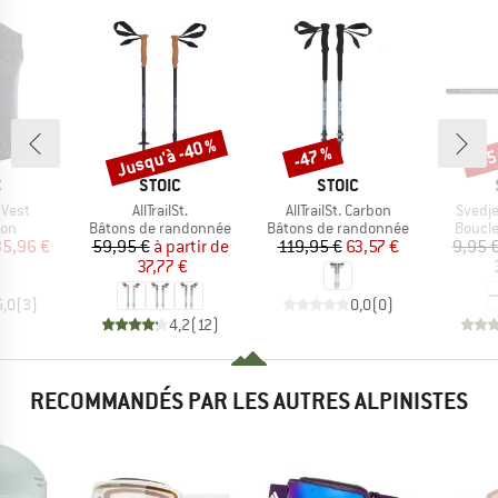
Jusqu'à -40 %
-47 %
-65
Remise
Remise
Rem
QUE
MARQUE
MARQUE
C
STOIC
STOIC
Article
Article
Article
 Vest
AllTrailSt.
AllTrailSt. Carbon
Svedje
 group
Product group
Product group
Produc
ion
Bâtons de randonnée
Bâtons de randonnée
Boucle
ix
ix réduit
Prix
Prix réduit
Prix
Prix réduit
35,96 €
59,95 €
à partir de
119,95 €
63,57 €
9,95 
37,77 €
5,0
(
3
)
0,0
(
0
)
4,2
(
12
)
RECOMMANDÉS PAR LES AUTRES ALPINISTES