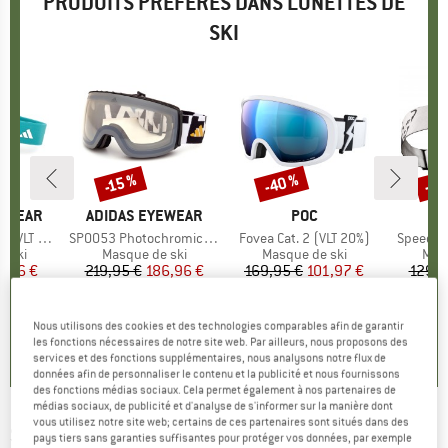
PRODUITS PRÉFÉRÉS DANS LUNETTES DE
SKI
-40 %
-40
-15 %
Remise
Remise
Rem
YEWEAR
MARQUE
ADIDAS EYEWEAR
MARQUE
POC
M
D
VLT 11%)
Article
SP0053 Photochromic Mirror Cat. 1-4
Article
Fovea Cat. 2 (VLT 20%)
Article
Speed Go
group
e ski
Product group
Masque de ski
Product group
Masque de ski
Prod
Masq
ix
ix réduit
4,96 €
219,95 €
Prix
Prix réduit
186,96 €
169,95 €
Prix
Prix réduit
101,97 €
129,9
0,0
(
0
)
0,0
(
0
)
0,0
(
0
)
Nous utilisons des cookies et des technologies comparables afin de garantir
les fonctions nécessaires de notre site web. Par ailleurs, nous proposons des
services et des fonctions supplémentaires, nous analysons notre flux de
données afin de personnaliser le contenu et la publicité et nous fournissons
des fonctions médias sociaux. Cela permet également à nos partenaires de
médias sociaux, de publicité et d'analyse de s'informer sur la manière dont
vous utilisez notre site web; certains de ces partenaires sont situés dans des
SMITH
-
4D MAG S ChromaPop S2+S1 (VLT
pays tiers sans garanties suffisantes pour protéger vos données, par exemple