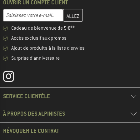
OUVRIR UN COMPTE CLIENT
Entrez votre adresse e-mail ici et créez votre compte client à la 
Adresse e-mail
Cadeau de bienvenue de 5 €**
Accès exclusif aux promos
Ajout de produits à la liste d'envies
Surprise d'anniversaire
SERVICE CLIENTÈLE
À PROPOS DES ALPINISTES
RÉVOQUER LE CONTRAT