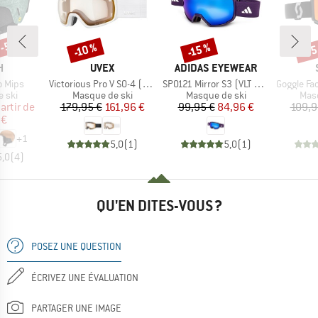
 -55 %
-35
-10 %
-15 %
Remise
Remise
Rem
UE
MARQUE
MARQUE
H
UVEX
ADIDAS EYEWEAR
Article
Article
Article
o Mips
Victorious Pro V S0-4 (VLT 7-81%)
SP0121 Mirror S3 (VLT 11%)
Goggle Factor Pro Ligh
group
Product group
Product group
Prod
 ski
Masque de ski
Masque de ski
Masq
ix
ix réduit
Prix
Prix réduit
Prix
Prix réduit
artir de
179,95 €
161,96 €
99,95 €
84,96 €
109,9
 €
+
1
5,0
(
1
)
5,0
(
1
)
5,0
(
4
)
QU'EN DITES-VOUS ?
POSEZ UNE QUESTION
ÉCRIVEZ UNE ÉVALUATION
PARTAGER UNE IMAGE