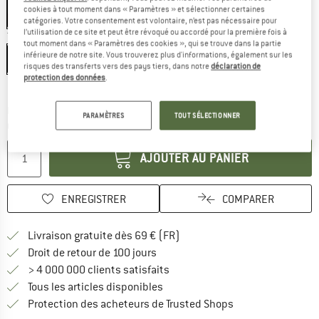
cookies à tout moment dans « Paramètres » et sélectionner certaines
-45 %
catégories. Votre consentement est volontaire, n’est pas nécessaire pour
l’utilisation de ce site et peut être révoqué ou accordé pour la première fois à
Taille: EU
34-37
tout moment dans « Paramètres des cookies », qui se trouve dans la partie
inférieure de notre site. Vous trouverez plus d'informations, également sur les
EU
34-37
EU
38-41
EU
42-45
risques des transferts vers des pays tiers, dans notre
déclaration de
protection des données
.
Guide des tailles
Le lien s'ouvre dans une boîte d'inf
Délai de livraison: 3-5 jours ouvrables
PARAMÈTRES
TOUT SÉLECTIONNER
Quantité:
AJOUTER AU PANIER
ENREGISTRER
COMPARER
Trouve les infos sur la livrais
Livraison gratuite dès 69 € (FR)
Trouve les informations de paiemen
Droit de retour de 100 jours
> 4 000 000 clients satisfaits
Tous les articles disponibles
Trouve toutes les i
Protection des acheteurs de Trusted Shops