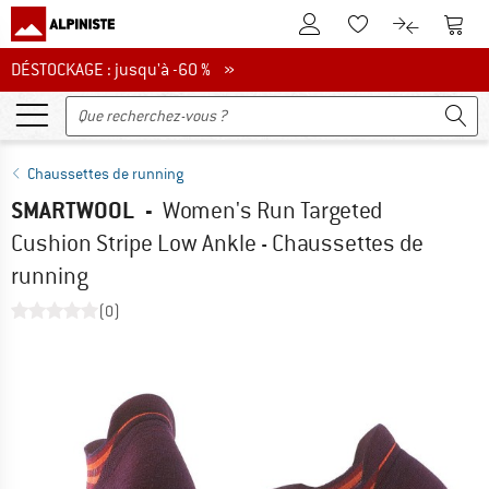
Vers le compte client
Vers 
Vers la liste d'env
Vers le com
DÉSTOCKAGE : jusqu'à -60 %
DÉSTOCKAGE : jusqu'à -60 % »
Chaussettes de running
SMARTWOOL
-
Women's Run Targeted
Cushion Stripe Low Ankle - Chaussettes de
running
(0)