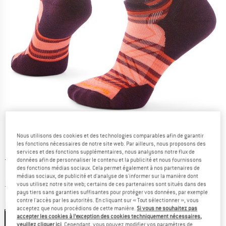
Nous utilisons des cookies et des technologies comparables afin de garantir
les fonctions nécessaires de notre site web. Par ailleurs, nous proposons des
services et des fonctions supplémentaires, nous analysons notre flux de
Prix initial :
Prix:
20,95
€
données afin de personnaliser le contenu et la publicité et nous fournissons
des fonctions médias sociaux. Cela permet également à nos partenaires de
11,52
€
TVA incl.
médias sociaux, de publicité et d'analyse de s'informer sur la manière dont
Informations sur les frais de livraison. Ouvre une bo
hors Frais de livraison
vous utilisez notre site web; certains de ces partenaires sont situés dans des
pays tiers sans garanties suffisantes pour protéger vos données, par exemple
contre l'accès par les autorités. En cliquant sur « Tout sélectionner », vous
Couleur:
Wild Salmon
acceptez que nous procédions de cette manière.
Si vous ne souhaitez pas
accepter les cookies à l’exception des cookies techniquement nécessaires,
veuillez cliquer ici
. Cependant, vous pouvez modifier vos paramètres de