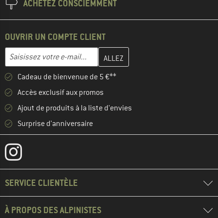
ACHETEZ CONSCIEMMENT
OUVRIR UN COMPTE CLIENT
Entrez votre adresse e-mail ici et créez votre compte client à la 
Adresse e-mail
Cadeau de bienvenue de 5 €**
Accès exclusif aux promos
Ajout de produits à la liste d'envies
Surprise d'anniversaire
SERVICE CLIENTÈLE
À PROPOS DES ALPINISTES