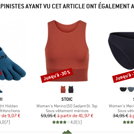
LPINISTES AYANT VU CET ARTICLE ONT ÉGALEMENT 
Jusqu'à -30 %
Jusqu'à 
Remise
Remise
UE
MARQUE
JI
STOIC
Article
Article
ght Hidden
Women's Merino150 SadjemSt. Top
Women's Merin
Product group
Product 
tifonctions
Sous-vêtement mérinos
Sous-vêt
ix
ix réduit
Prix
Prix réduit
r de
9,07 €
59,95 €
à partir de
41,97 €
34,95 €
à 
4,0
(
7
)
4,0
(
1
)