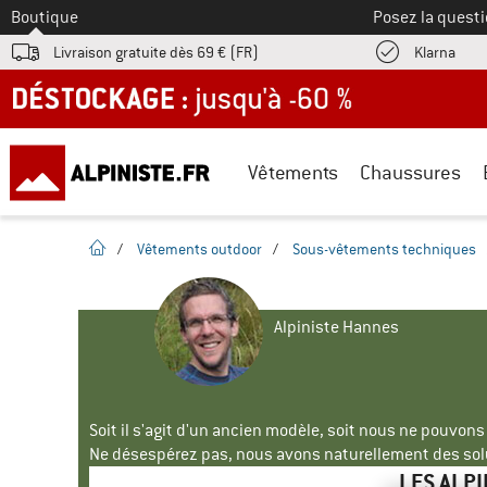
Vers le
Boutique
Posez la questi
Trouv
Livraison gratuite dès 69 € (FR)
Klarna
DÉSTOCKAGE : jusqu'à -60 %
Vêtements
Chaussures
Page d'accueil
/
Vêtements outdoor
/
Sous-vêtements techniques
Alpiniste Hannes
Soit il s'agit d'un ancien modèle, soit nous ne pouvon
Ne désespérez pas, nous avons naturellement des solu
LES ALP