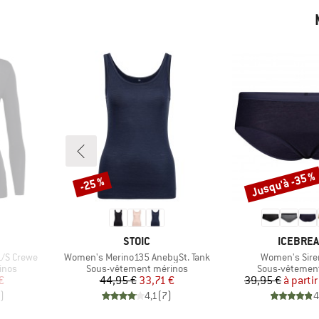
Jusqu'à -35 %
-25 %
Remise
Remise
MARQUE
MARQUE
STOIC
ICEBRE
Article
Article
/S Crewe
Women's Merino135 AnebySt. Tank
Women's Siren
Product group
Product group
inos
Sous-vêtement mérinos
Sous-vêtemen
duit
Prix
Prix réduit
Pr
Pr
€
44,95 €
33,71 €
39,95 €
à partir
)
4,1
(
7
)
4