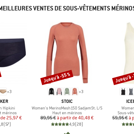
MEILLEURES VENTES DE SOUS-VÊTEMENTS MÉRINO
Jusqu'à -55 %
Jusqu'à 
Remise
Remise
+
3
+
3
MARQUE
MAR
AKER
STOIC
ICE
Article
Article
 Hipkini
Women's MerinoMesh150 SadjemSt. L/S
Women'
Product group
Product 
t mérinos
Haut en mérinos
Sous-vêt
ix
ix réduit
Prix
Prix réduit
 de
25,97 €
89,95 €
à partir de
40,48 €
59,95 €
à 
,8
(
57
)
4,9
(
28
)