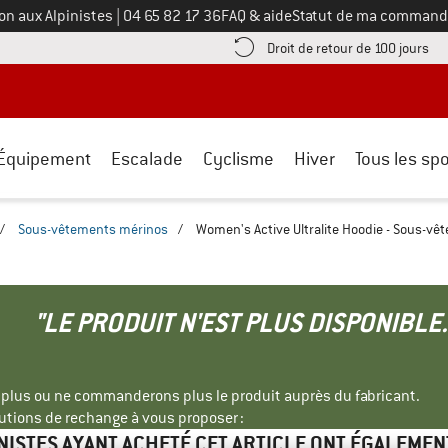
Appelez-nous au
on aux Alpinistes
|
04 65 82 17 36
FAQ & aide
Statut de ma command
e les informations de paiement ici ! Ouvre une boîte d'information
Tro
Droit de retour de 100 jours
Équipement
Escalade
Cyclisme
Hiver
Tous les spo
/
Sous-vêtements mérinos
/
Women's Active Ultralite Hoodie - Sous-v
"LE PRODUIT N'EST PLUS DISPONIBLE.
s plus ou ne commanderons plus le produit auprès du fabricant.
tions de rechange à vous proposer :
INISTES AYANT ACHETÉ CET ARTICLE ONT ÉGALEMEN