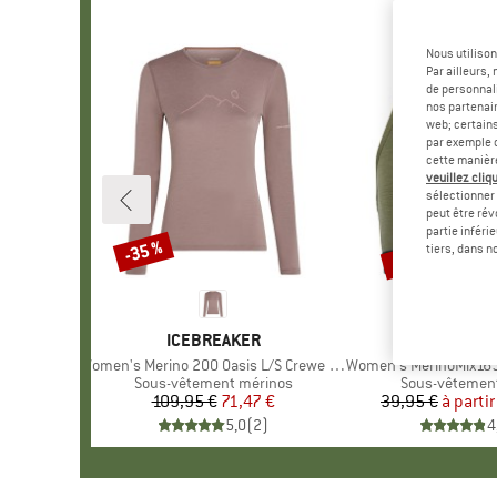
Nous utilison
Par ailleurs
de personnali
nos partenair
web; certain
par exemple c
cette manièr
veuillez cliqu
sélectionner 
peut être rév
partie inféri
Jusqu'à -35 %
-35 %
Remise
Remise
tiers, dans n
MARQUE
ICEBREAKER
MARQUE
HEBER 
Article
Women's Merino 200 Oasis L/S Crewe Rainer Ridge
Article
Women's MerinoMix165 Pine
Product group
Sous-vêtement mérinos
Product group
Sous-vêtemen
109,95 €
Prix
Prix réduit
71,47 €
39,95 €
à partir
Pr
Pr
5,0
(
2
)
4