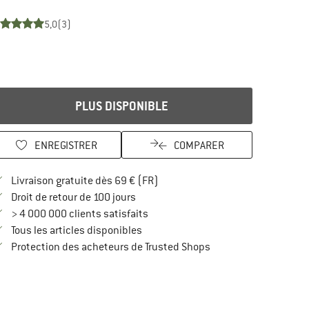
5,0
(3)
PLUS DISPONIBLE
ENREGISTRER
COMPARER
Trouve les infos sur la livraison 
Livraison gratuite dès 69 € (FR)
Trouve les informations de paiement i
Droit de retour de 100 jours
> 4 000 000 clients satisfaits
Tous les articles disponibles
Trouve toutes les infos
Protection des acheteurs de Trusted Shops