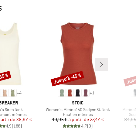
S
-35 %
Jusqu'à -45 %
Jusq
Remise
Remi
+
4
+
1
QUE
MARQUE
BREAKER
STOIC
Article
Article
s Siren Tank
Women's Merino150 SadjemSt. Tank
Merino1
group
Product group
Pro
ement mérinos
Haut en mérinos
Sou
Prix
Prix réduit
Prix
Prix réduit
partir de
38,97 €
49,95 €
à partir de
27,47 €
84,95
4,9
(
188
)
4,7
(
3
)