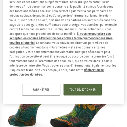
services et des fonctions supplémentaires, nous analysons notre flux de
Forest Crew Socks - Chaussettes de cyclisme
données afin de personnaliser le contenu et la publicité et nous fournissons
des fonctions médias sociaux. Cela permet également à nos partenaires de
5,0
(1)
médias sociaux, de publicité et d'analyse de s'informer sur la manière dont
vous utilisez notre site web; certains de ces partenaires sont situés dans des
pays tiers sans garanties suffisantes pour protéger vos données, par exemple
contre l'accès par les autorités. En cliquant sur « Tout sélectionner », vous
acceptez que nous procédions de cette manière.
Si vous ne souhaitez pas
accepter les cookies à l’exception des cookies techniquement nécessaires,
veuillez cliquer ici
. Cependant, vous pouvez modifier vos paramètres de
cookies à tout moment dans « Paramètres » et sélectionner certaines
catégories. Votre consentement est volontaire, n’est pas nécessaire pour
l’utilisation de ce site et peut être révoqué ou accordé pour la première fois à
tout moment dans « Paramètres des cookies », qui se trouve dans la partie
inférieure de notre site. Vous trouverez plus d'informations, également sur les
risques des transferts vers des pays tiers, dans notre
déclaration de
protection des données
.
PARAMÈTRES
TOUT SÉLECTIONNER