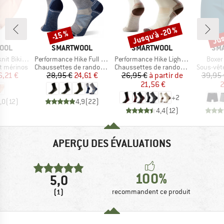
Jusqu'à -20 %
Jus
-15 %
Remise
Remise
Rem
MARQUE
MARQUE
MA
OOL
SMARTWOOL
SMARTWOOL
SM
Article
Article
Articl
kini Boxed
Performance Hike Full Cushion Crew
Performance Hike Light Cushion Crew
Boxer
Product group
Product group
Product 
t mérinos
Chaussettes de randonnée
Chaussettes de randonnée
Sous-vêt
ix
ix réduit
Prix
Prix réduit
Prix
Prix réduit
6,21 €
28,95 €
24,61 €
26,95 €
à partir de
39,95 
21,56 €
2
+
2
,0
(
12
)
4,9
(
22
)
4,4
(
12
)
APERÇU DES ÉVALUATIONS
100%
5,0
(1)
recommandent ce produit