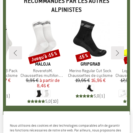
RECOMMANDÉS PAR LES AUTRES
ALPINISTES
Jus
Jusqu'à -15 %
-15 %
Remise
Remise
Rem
QUE
T
MARQUE
MALOJA
MARQUE
GRIPGRAB
rew 3-Pack
Article
RoveretoM.
Article
Merino Regular Cut Sock
Article
Logo 
e cyclisme
Product group
Chaussettes multifonctions
Product group
Chaussettes de cyclisme
Product 
Chaussett
ix
ix réduit
,97 €
9,95 €
à partir de
Prix
Prix réduit
19,95 €
Prix
Prix réduit
16,96 €
17,95 
8,46 €
5,0
(
1
)
5,0
(
1
)
5,0
(
10
)
Nous utilisons des cookies et des technologies comparables afin de garantir
SMARTWOOL
-
Bike Zero Cushion Aloha
les fonctions nécessaires de notre site web. Par ailleurs, nous proposons des