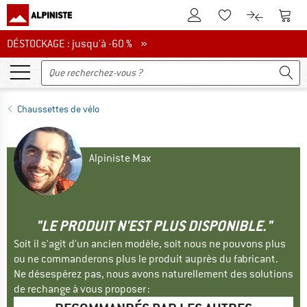
Vers le compte client
Vers 
Vers la liste d'env
Vers le com
DÉSTOCKAGE : jusqu'à -60 %
DÉSTOCKAGE : jusqu'à -60 % »
Chaussettes de vélo
Alpiniste Max
"LE PRODUIT N'EST PLUS DISPONIBLE."
Soit il s'agit d'un ancien modèle, soit nous ne pouvons plus
ou ne commanderons plus le produit auprès du fabricant.
Ne désespérez pas, nous avons naturellement des solutions
de rechange à vous proposer :