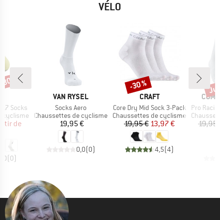
VÉLO
 -30 %
Jus
-30 %
Remise
Rem
UE
MARQUE
MARQUE
MARQ
5
VAN RYSEL
CRAFT
COMP
Article
Article
Article
e 17 Socks
Socks Aero
Core Dry Mid Sock 3-Pack
Pro Racing Socks
Product group
Product group
Product g
e cyclisme
Chaussettes de cyclisme
Chaussettes de cyclisme
Chaussett
ix
ix réduit
Prix
Prix
Prix réduit
artir de
19,95 €
19,95 €
13,97 €
19,95 
 €
1
0,0
(
0
)
4,5
(
4
)
0,0
(
0
)