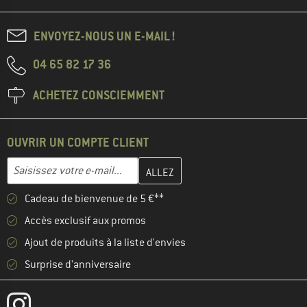
ENVOYEZ-NOUS UN E-MAIL !
04 65 82 17 36
ACHETEZ CONSCIEMMENT
OUVRIR UN COMPTE CLIENT
Entrez votre adresse e-mail ici et créez votre compte client à la 
Adresse e-mail
Cadeau de bienvenue de 5 €**
Accès exclusif aux promos
Ajout de produits à la liste d'envies
Surprise d'anniversaire