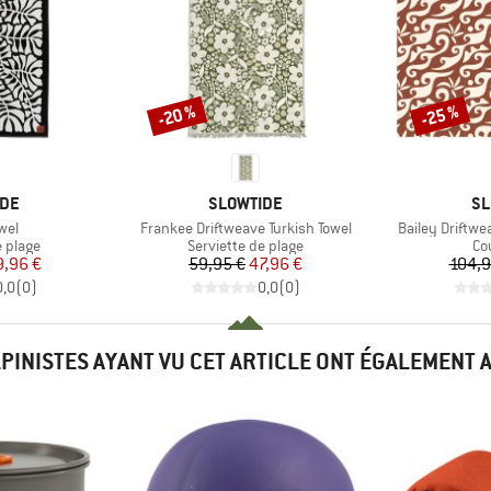
-20 %
-25 %
Remise
Remise
E
MARQUE
MA
IDE
SLOWTIDE
SL
Article
Article
wel
Frankee Driftweave Turkish Towel
Bailey Driftw
oup
Product group
Pr
e plage
Serviette de plage
Co
ix
ix réduit
Prix
Prix réduit
9,96 €
59,95 €
47,96 €
104,9
0,0
(
0
)
0,0
(
0
)
LPINISTES AYANT VU CET ARTICLE ONT ÉGALEMENT 