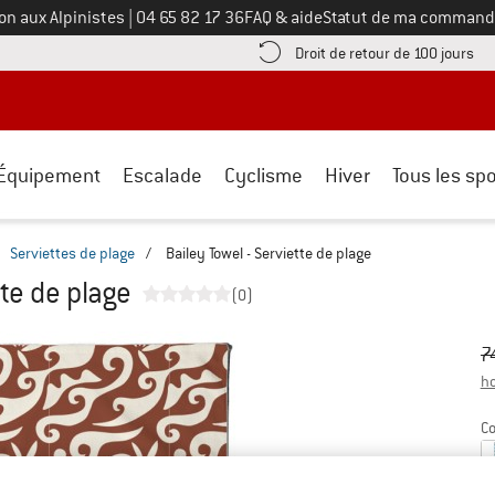
Appelez-nous au
on aux Alpinistes
|
04 65 82 17 36
FAQ & aide
Statut de ma command
e les informations de paiement ici ! Ouvre une boîte d'information
Tro
Droit de retour de 100 jours
Équipement
Escalade
Cyclisme
Hiver
Tous les spo
Serviettes de plage
/
Bailey Towel - Serviette de plage
tte de plage
(0)
Pr
Pr
7
ho
Co