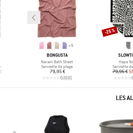
-25 %
Remise
+
5
MARQUE
MARQU
BONGUSTA
SLOWT
Article
Article
Naram Bath Sheet
Hapa To
Product group
Product gr
e
Serviette de plage
Serviette d
duit
Prix
Pr
Pr
€
79,95 €
79,95 €
5
)
0,0
(
0
)
LES A