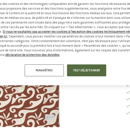
s des cookies et des technologies comparables afin de garantir les fonctions nécessaires de
, nous proposons des services et des fonctions supplémentaires, nous analysons notre flux d
Ta
ser le contenu et la publicité et nous fournissons des fonctions médias sociaux. Cela perme
es de médias sociaux, de publicité et d'analyse de s'informer sur la manière dont vous utilise
s de ces partenaires sont situés dans des pays tiers sans garanties suffisantes pour protég
ontre l'accès par les autorités. En cliquant sur « Tout sélectionner », vous acceptez que no
e.
Si vous ne souhaitez pas accepter les cookies à l’exception des cookies techniquement n
Dé
er ici
. Cependant, vous pouvez modifier vos paramètres de cookies à tout moment dans « Pa
Qu
certaines catégories. Votre consentement est volontaire, n’est pas nécessaire pour l’utilisati
oqué ou accordé pour la première fois à tout moment dans « Paramètres des cookies », qui se
eure de notre site. Vous trouverez plus d'informations, également sur les risques des transfe
otre
déclaration de protection des données
.
PARAMÈTRES
TOUT SÉLECTIONNER