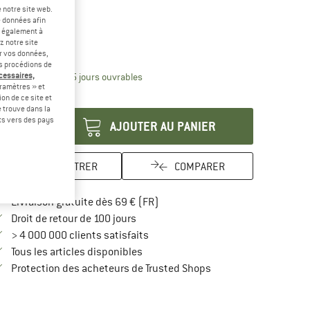
-35 %
-35 %
 notre site web.
e données afin
ille:
89 x 165 cm
t également à
z notre site
89 x 165 cm
er vos données,
us procédions de
Le lien s'ouvre dans une boîte d'inform
écessaires,
lai de livraison: 3-5 jours ouvrables
ramètres » et
antité:
on de ce site et
 trouve dans la
rts vers des pays
AJOUTER AU PANIER
ENREGISTRER
COMPARER
Trouve les infos sur la livraison 
Livraison gratuite dès 69 € (FR)
Trouve les informations de paiement i
Droit de retour de 100 jours
> 4 000 000 clients satisfaits
Tous les articles disponibles
Trouve toutes les infos
Protection des acheteurs de Trusted Shops