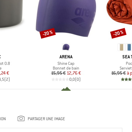
-20 %
-20 %
Remise
Remise
QUE
MARQUE
MAR
C
ARENA
SEA 
Article
Arti
ot 0.8
Shine Cap
Poc
ct group
Product group
Produc
e
Bonnet de bain
Serviet
ix
ix réduit
Prix
Prix réduit
,24 €
15,95 €
12,76 €
16,95 €
à 
4,5
(
2
)
0,0
(
0
)
ION
PARTAGER UNE IMAGE