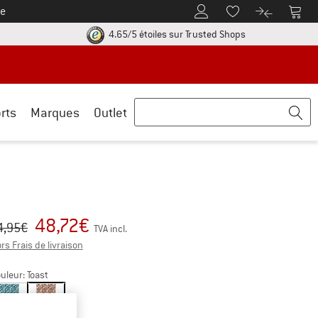
e
Vers le compte client
Vers 
Vers la liste d'env
Vers le com
uve les informations de paiement ici ! Ouvre une boîte d'information
Trouve toutes les i
4.65/5 étoiles
sur Trusted Shops
rts
Marques
Outlet
48,72
€
ix initial :
ix:
4,95
€
TVA incl.
Informations sur les frais de livraison. Ouvre une boîte 
rs Frais de livraison
uleur:
Toast