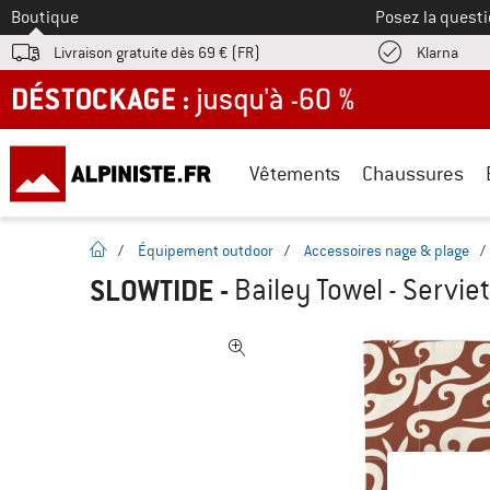
Vers le
Boutique
Posez la questi
Trouv
Livraison gratuite dès 69 € (FR)
Klarna
DÉSTOCKAGE : jusqu'à -60 %
Vêtements
Chaussures
Page d'accueil
/
Équipement outdoor
/
Accessoires nage & plage
/
SLOWTIDE
-
Bailey Towel - Servie