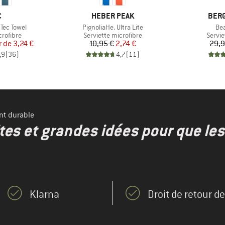
QUE
MARQUE
MAR
C
HEBER PEAK
BER
Article
Art
Tec Towel
PignoliaHe. Ultra Lite
Bea
up
Product group
Produ
crofibre
Serviette microfibre
Servie
ix
ix réduit
Prix
Prix réduit
r de
3,24 €
10,95 €
2,74 €
29,9
,9
(
36
)
4,7
(
11
)
nt durable
ites et grandes idées pour que le
Klarna
Droit de retour d