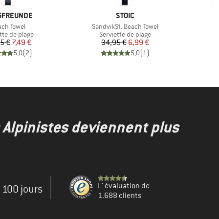
QUE
MARQUE
GFREUNDE
STOIC
icle
Article
Ar
ch Towel
SandvikSt. Beach Towel
N
ct group
Product group
tte de plage
Serviette de plage
Prix
Prix réduit
Prix
Prix réduit
5 €
7,49 €
34,95 €
6,99 €
5,0
(
2
)
5,0
(
1
)
s Alpinistes deviennent plus
L' évaluation de
e 100 jours
1.688 clients