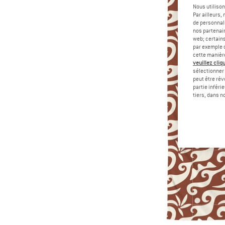
Nous utilison
Par ailleurs
de personnali
nos partenair
web; certain
par exemple c
cette manièr
veuillez cliqu
sélectionner 
peut être rév
partie inféri
tiers, dans n