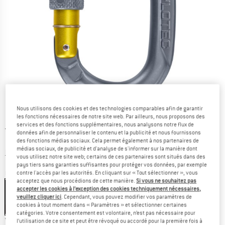
Nous utilisons des cookies et des technologies comparables afin de garantir
les fonctions nécessaires de notre site web. Par ailleurs, nous proposons des
services et des fonctions supplémentaires, nous analysons notre flux de
Prix initial :
Prix:
20,95
€
données afin de personnaliser le contenu et la publicité et nous fournissons
16,34
€
TVA incl.
des fonctions médias sociaux. Cela permet également à nos partenaires de
médias sociaux, de publicité et d'analyse de s'informer sur la manière dont
Informations sur les frais de livraison. Ouvre une bo
hors Frais de livraison
vous utilisez notre site web; certains de ces partenaires sont situés dans des
pays tiers sans garanties suffisantes pour protéger vos données, par exemple
Couleur:
Anthracite / Mustard
contre l'accès par les autorités. En cliquant sur « Tout sélectionner », vous
acceptez que nous procédions de cette manière.
Si vous ne souhaitez pas
accepter les cookies à l’exception des cookies techniquement nécessaires,
veuillez cliquer ici
. Cependant, vous pouvez modifier vos paramètres de
cookies à tout moment dans « Paramètres » et sélectionner certaines
-22 %
catégories. Votre consentement est volontaire, n’est pas nécessaire pour
Variante:
Screw Gate
l’utilisation de ce site et peut être révoqué ou accordé pour la première fois à