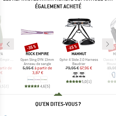
ÉGALEMENT ACHETÉ
 -43 %
-35 %
-15 %
-15
Remise
Remise
Rem
UE
MARQUE
MARQUE
M
PA
ROCK EMPIRE
MAMMUT
M
Article
Article
Article
re Dress
Open Sling DYN 13mm
Ophir 4 Slide 2.0 Harness
Classic
uct group
Product group
Product group
Produ
Anneau de sangle
Baudrier
Mous
ix
ix réduit
Prix
Prix réduit
Prix
Prix réduit
artir de
5,95 €
à partir de
79,95 €
67,96 €
19,9
 €
3,87 €
5,0
(
1
)
4,5
(
2
)
4,6
(
5
)
QU'EN DITES-VOUS ?