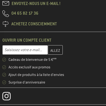
ENVOYEZ-NOUS UN E-MAIL !
04 65 82 17 36
ACHETEZ CONSCIEMMENT
OUVRIR UN COMPTE CLIENT
Entrez votre adresse e-mail ici et créez votre compte client à la 
Adresse e-mail
Cadeau de bienvenue de 5 €**
Accès exclusif aux promos
Ajout de produits à la liste d'envies
Surprise d'anniversaire