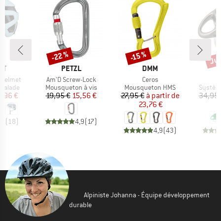
Jus
-22 %
-15 %
Remise
Remise
Rem
UE
MARQUE
MARQUE
UT
PETZL
DMM
Article
Article
A
 Helmet
Am'D Screw-Lock
Ceros
R
oup
Product group
Product group
Produc
scalade
Mousqueton à vis
Mousqueton HMS
Systèm
ix
ix réduit
Prix
Prix réduit
Prix
Prix réduit
1,96 €
19,95 €
15,56 €
27,95 €
à partir de
34,95 
23,76 €
2
,7
(
18
)
4,9
(
17
)
4,9
(
43
)
Alpiniste Johanna - Équipe développement
durable