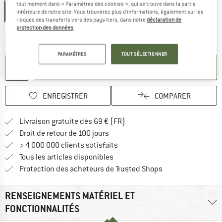
tout moment dans « Paramètres des cookies », qui se trouve dans la partie
Screw Gate
inférieure de notre site. Vous trouverez plus d'informations, également sur les
risques des transferts vers des pays tiers, dans notre
déclaration de
protection des données
.
Le lien s'ouvre dans une boîte d'inf
Délai de livraison: 3-5 jours ouvrables
Quantité:
PARAMÈTRES
TOUT SÉLECTIONNER
AJOUTER AU PANIER
ENREGISTRER
COMPARER
Trouve les infos sur la livrais
Livraison gratuite dès 69 € (FR)
Trouve les informations de paiemen
Droit de retour de 100 jours
> 4 000 000 clients satisfaits
Tous les articles disponibles
Trouve toutes les i
Protection des acheteurs de Trusted Shops
RENSEIGNEMENTS MATÉRIEL ET
FONCTIONNALITÉS