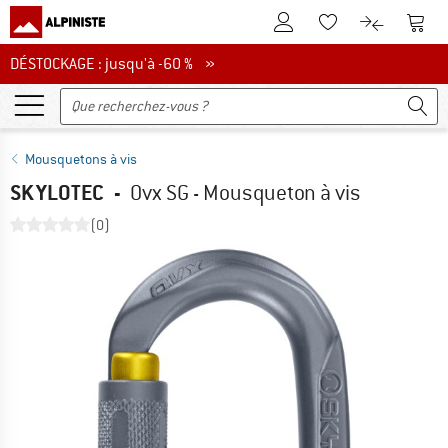
Vers le compte client
Vers 
Vers la liste d'env
Vers le com
DÉSTOCKAGE : jusqu'à -60 %
DÉSTOCKAGE : jusqu'à -60 % »
Mousquetons à vis
SKYLOTEC
-
Ovx SG - Mousqueton à vis
(0)