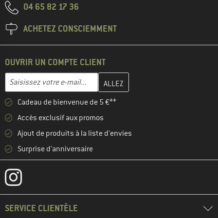
04 65 82 17 36
ACHETEZ CONSCIEMMENT
OUVRIR UN COMPTE CLIENT
Entrez votre adresse e-mail ici et créez votre compte client à la 
Adresse e-mail
Cadeau de bienvenue de 5 €**
Accès exclusif aux promos
Ajout de produits à la liste d'envies
Surprise d'anniversaire
SERVICE CLIENTÈLE