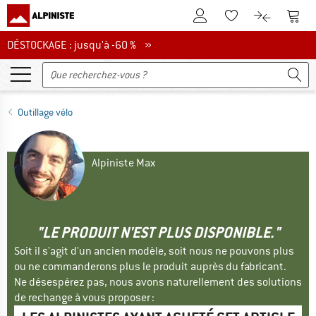
Vers le compte client
Vers 
Vers la liste d'env
Vers le com
DÉSTOCKAGE : jusqu'à -60 %
DÉSTOCKAGE : jusqu'à -60 % »
Outillage vélo
Alpiniste Max
"LE PRODUIT N'EST PLUS DISPONIBLE."
Soit il s'agit d'un ancien modèle, soit nous ne pouvons plus
ou ne commanderons plus le produit auprès du fabricant.
Ne désespérez pas, nous avons naturellement des solutions
de rechange à vous proposer :