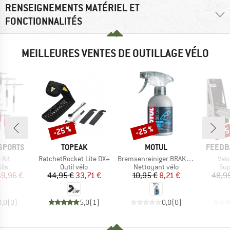
RENSEIGNEMENTS MATÉRIEL ET
FONCTIONNALITÉS
MEILLEURES VENTES DE OUTILLAGE VÉLO
-25 %
-25 %
-25
Remise
Remise
Rem
MARQUE
MARQUE
MARQU
SPORTS
TOPEAK
MOTUL
FEEDB
Article
Article
Arti
 Kit
RatchetRocket Lite DX+
Bremsenreiniger BRAKE CLEAN
Velo
 group
Product group
Product group
Pro
ils
Outil vélo
Nettoyant vélo
Sup
ix
ix réduit
Prix
Prix réduit
Prix
Prix réduit
49,96 €
44,95 €
33,71 €
10,95 €
8,21 €
48,9
0,0
(
0
)
5,0
(
1
)
0,0
(
0
)