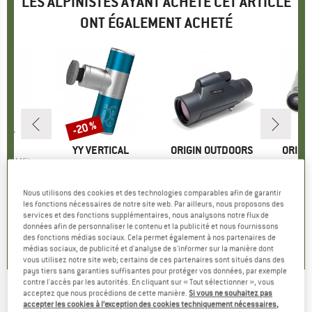
LES ALPINISTES AYANT ACHETÉ CET ARTICLE
ONT ÉGALEMENT ACHETÉ
-20 %
Remise
UE
US
MARQUE
YY VERTICAL
MARQUE
ORIGIN OUTDOORS
MARQ
ORIGI
Fuel Kit
Article
Shock Mini
Article
Monokular Tour View
Ar
Qu
ix
ix réduit
3,96 €
Product group
Pistolet de massage
Product group
Jumelles
P
J
128,95 €
Prix
Prix réduit
103,16 €
69,95 €
Prix
2
Nous utilisons des cookies et des technologies comparables afin de garantir
les fonctions nécessaires de notre site web. Par ailleurs, nous proposons des
5,0
(
1
)
services et des fonctions supplémentaires, nous analysons notre flux de
5,0
(
2
)
0,0
(
0
)
données afin de personnaliser le contenu et la publicité et nous fournissons
des fonctions médias sociaux. Cela permet également à nos partenaires de
médias sociaux, de publicité et d'analyse de s'informer sur la manière dont
vous utilisez notre site web; certains de ces partenaires sont situés dans des
pays tiers sans garanties suffisantes pour protéger vos données, par exemple
contre l'accès par les autorités. En cliquant sur « Tout sélectionner », vous
acceptez que nous procédions de cette manière.
Si vous ne souhaitez pas
SKS
-
Tom Tool 18 - Outil vélo
accepter les cookies à l’exception des cookies techniquement nécessaires,