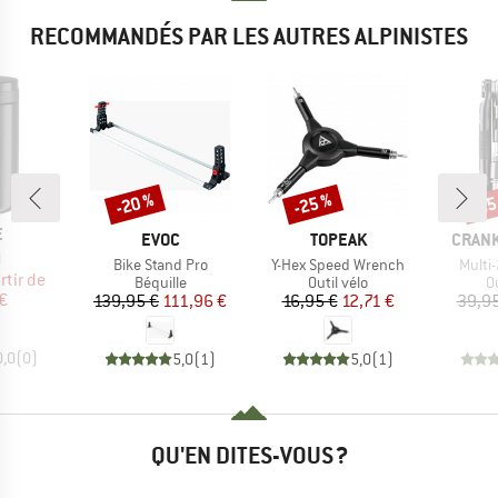
RECOMMANDÉS PAR LES AUTRES ALPINISTES
-20 %
-25 %
-25
Remise
Remise
Rem
QUE
E
MARQUE
MARQUE
MARQ
EVOC
TOPEAK
CRAN
e
i
Article
Article
Articl
Bike Stand Pro
Y-Hex Speed Wrench
Multi-
ix
ix réduit
rtir de
Product group
Product group
P
Béquille
Outil vélo
Ou
€
Prix
Prix réduit
Prix
Prix réduit
139,95 €
111,96 €
16,95 €
12,71 €
39,95
0,0
(
0
)
5,0
(
1
)
5,0
(
1
)
QU'EN DITES-VOUS ?