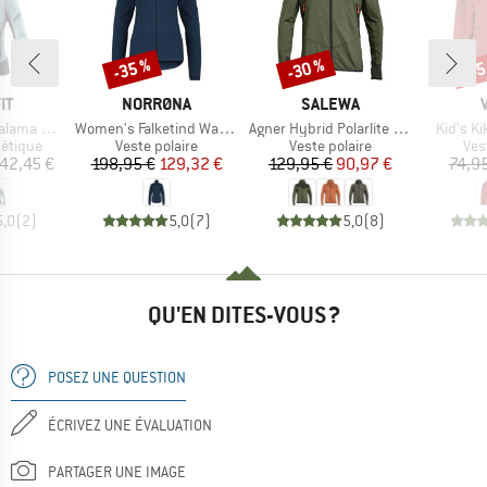
-35 %
-30 %
-45
Remise
Remise
Rem
UE
MARQUE
MARQUE
IT
NORRØNA
SALEWA
Article
Article
Article
Alpha Jacket
Women's Falketind Warm1 Jacket
Agner Hybrid Polarlite Durastretch Fullzip Hoody
Kid's K
oup
Product group
Product group
Pro
hétique
Veste polaire
Veste polaire
Ves
ix
Prix
Prix réduit
Prix
Prix réduit
42,45 €
198,95 €
129,32 €
129,95 €
90,97 €
74,9
5,0
(
2
)
5,0
(
7
)
5,0
(
8
)
QU'EN DITES-VOUS ?
POSEZ UNE QUESTION
ÉCRIVEZ UNE ÉVALUATION
PARTAGER UNE IMAGE