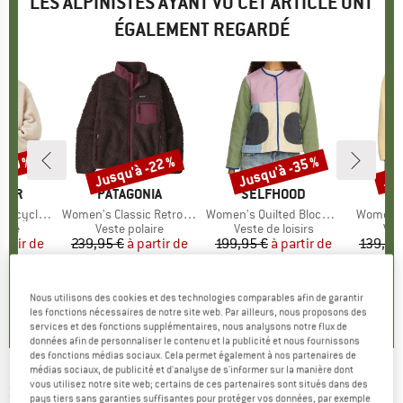
LES ALPINISTES AYANT VU CET ARTICLE ONT
ÉGALEMENT REGARDÉ
 -40 %
Jusqu'à -22 %
Jusqu'à -35 %
Jus
Remise
Remise
Rem
GER
MARQUE
PATAGONIA
MARQUE
SELFHOOD
MA
SE
herpa Fleece
Article
Women's Classic Retro-X Jacket
Article
Women's Quilted Block Jacket
Article
Women's
group
aire
Product group
Veste polaire
Product group
Veste de loisirs
Pro
Ves
artir de
ix
ix réduit
239,95 €
à partir de
Prix
Prix réduit
199,95 €
à partir de
Prix
Prix réduit
139,95
 €
187,16 €
129,97 €
8
+
3
Nous utilisons des cookies et des technologies comparables afin de garantir
4,5
(
2
)
3,3
(
4
)
0,0
(
0
)
les fonctions nécessaires de notre site web. Par ailleurs, nous proposons des
services et des fonctions supplémentaires, nous analysons notre flux de
données afin de personnaliser le contenu et la publicité et nous fournissons
des fonctions médias sociaux. Cela permet également à nos partenaires de
médias sociaux, de publicité et d'analyse de s'informer sur la manière dont
vous utilisez notre site web; certains de ces partenaires sont situés dans des
SELFHOOD
-
Women's Teddy Jacket - Veste
pays tiers sans garanties suffisantes pour protéger vos données, par exemple