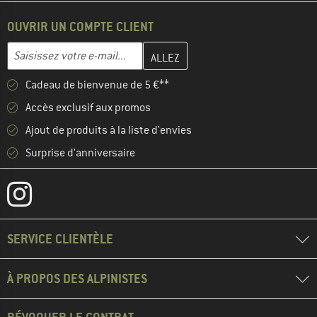
OUVRIR UN COMPTE CLIENT
Entrez votre adresse e-mail ici et créez votre compte client à la 
Adresse e-mail
Cadeau de bienvenue de 5 €**
Accès exclusif aux promos
Ajout de produits à la liste d'envies
Surprise d'anniversaire
SERVICE CLIENTÈLE
À PROPOS DES ALPINISTES