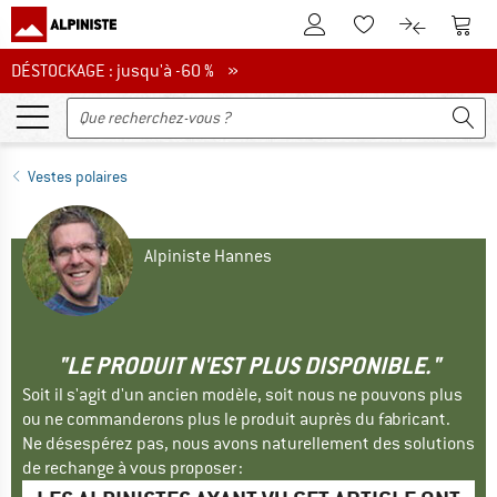
Vers le compte client
Vers 
Vers la liste d'env
Vers le com
DÉSTOCKAGE : jusqu'à -60 %
DÉSTOCKAGE : jusqu'à -60 % »
Vestes polaires
Alpiniste Hannes
"LE PRODUIT N'EST PLUS DISPONIBLE."
Soit il s'agit d'un ancien modèle, soit nous ne pouvons plus
ou ne commanderons plus le produit auprès du fabricant.
Ne désespérez pas, nous avons naturellement des solutions
de rechange à vous proposer :