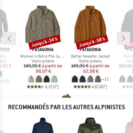
Jusqu'à -34 %
Jusqu'à -58 %
Jus
Remise
Remise
Rem
MARQUE
MARQUE
MA
PERS
PATAGONIA
PATAGONIA
PA
Article
Article
Articl
Spry
Women's Retro Pile Jacket
Better Sweater Jacket
Retro
group
Product group
Product group
Pro
aire
Veste polaire
Veste polaire
Ves
ix
ix réduit
Prix
Prix réduit
Prix
Prix réduit
9,99 €
149,95 €
à partir de
149,95 €
à partir de
149,95
98,97 €
62,98 €
+
11
4,7
(
3
)
4,3
(
37
)
4,6
(
107
)
RECOMMANDÉS PAR LES AUTRES ALPINISTES