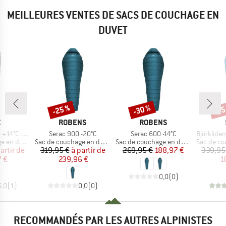
MEILLEURES VENTES DE SACS DE COUCHAGE EN
DUVET
-25 %
-30 %
-45
Remise
Remise
Rem
QUE
MARQUE
MARQUE
C
ROBENS
ROBENS
Article
Article
Article
leeping Bag
Serac 900 -20°C
Serac 600 -14°C
BjörklidenSt. II H
Product group
Product group
Product g
en duvet
Sac de couchage en duvet
Sac de couchage en duvet
Sac de cou
ix
ix réduit
Prix
Prix réduit
Prix
Prix réduit
artir de
319,95 €
à partir de
269,95 €
188,97 €
339,95
7 €
239,96 €
1
0,0
(
0
)
5,0
(
1
)
0,0
(
0
)
RECOMMANDÉS PAR LES AUTRES ALPINISTES