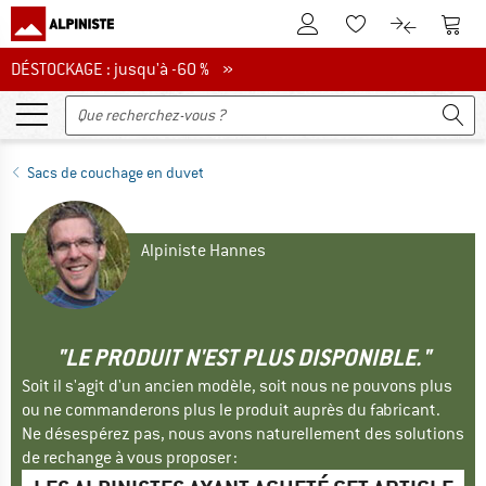
Vers le compte client
Vers 
Vers la liste d'env
Vers le com
DÉSTOCKAGE : jusqu'à -60 %
DÉSTOCKAGE : jusqu'à -60 % »
Sacs de couchage en duvet
Alpiniste Hannes
"LE PRODUIT N'EST PLUS DISPONIBLE."
Soit il s'agit d'un ancien modèle, soit nous ne pouvons plus
ou ne commanderons plus le produit auprès du fabricant.
Ne désespérez pas, nous avons naturellement des solutions
de rechange à vous proposer :