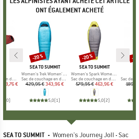
LES ALPINISTES AYANT ACHETÉ CET ARTICLE
ONT ÉGALEMENT ACHETÉ
-20 %
-20 %
-22
Remise
Remise
Rem
E
HIA
MARQUE
SEA TO SUMMIT
MARQUE
SEA TO SUMMIT
x
Article
Women's Trek Women's -9°C Down Sleeping Bag
Article
Women's Spark Women's -9°C Down Sleeping Bag
Ar
Ib
en duvet
Product group
Sac de couchage en duvet
Product group
Sac de couchage en duvet
Product 
Sac de cou
ix
ix réduit
.228,76 €
429,95 €
Prix
Prix réduit
343,96 €
579,95 €
Prix
Prix réduit
463,96 €
189,9
0,0
(
0
)
5,0
(
1
)
5,0
(
2
)
SEA TO SUMMIT
-
Women's Journey JoII - Sac