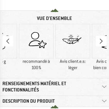
VUE D'ENSEMBLE
5 g
recommandé à
Avis client.e.s:
Avis cl
100 %
léger
bien co
RENSEIGNEMENTS MATÉRIEL ET
FONCTIONNALITÉS
DESCRIPTION DU PRODUIT