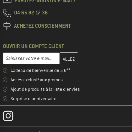
ENVOYEZ-NOUS UN E-MAIL !
04 65 82 17 36
ACHETEZ CONSCIEMMENT
OUVRIR UN COMPTE CLIENT
Entrez votre adresse e-mail ici et créez votre compte client à la 
Adresse e-mail
Cadeau de bienvenue de 5 €**
Accès exclusif aux promos
Ajout de produits à la liste d'envies
Surprise d'anniversaire