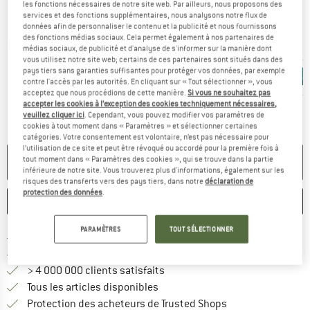
les fonctions nécessaires de notre site web. Par ailleurs, nous proposons des
services et des fonctions supplémentaires, nous analysons notre flux de
données afin de personnaliser le contenu et la publicité et nous fournissons
des fonctions médias sociaux. Cela permet également à nos partenaires de
Photos détaillées
médias sociaux, de publicité et d'analyse de s'informer sur la manière dont
vous utilisez notre site web; certains de ces partenaires sont situés dans des
pays tiers sans garanties suffisantes pour protéger vos données, par exemple
contre l'accès par les autorités. En cliquant sur « Tout sélectionner », vous
acceptez que nous procédions de cette manière.
Si vous ne souhaitez pas
accepter les cookies à l’exception des cookies techniquement nécessaires,
veuillez cliquer ici
. Cependant, vous pouvez modifier vos paramètres de
cookies à tout moment dans « Paramètres » et sélectionner certaines
catégories. Votre consentement est volontaire, n’est pas nécessaire pour
l’utilisation de ce site et peut être révoqué ou accordé pour la première fois à
tout moment dans « Paramètres des cookies », qui se trouve dans la partie
PLUS DISPONIBLE
inférieure de notre site. Vous trouverez plus d'informations, également sur les
risques des transferts vers des pays tiers, dans notre
déclaration de
protection des données
.
ENREGISTRER
COMPARER
PARAMÈTRES
TOUT SÉLECTIONNER
Trouve les infos sur la livrais
Livraison gratuite dès 69 € (FR)
Trouve les informations de paiemen
Droit de retour de 100 jours
> 4 000 000 clients satisfaits
Tous les articles disponibles
Trouve toutes les i
Protection des acheteurs de Trusted Shops