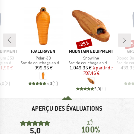
-25 %
-35
Remise
Rem
MARQUE
MARQUE
MA
QUIPMENT
FJÄLLRÄVEN
MOUNTAIN EQUIPMENT
GR
Article
Article
Article
ium 250
Polar -30
Snowline
Biopod Dow
Product group
Product group
Product g
en duvet
Sac de couchage en duvet
Sac de couchage en duvet
Sac de cou
ix
ix réduit
Prix
Prix
Prix réduit
71,96 €
999,95 €
1.049,95 €
à partir de
439,95
787,46 €
5,0
(
2
)
5,0
(
1
)
5,0
(
1
)
APERÇU DES ÉVALUATIONS
100%
5,0