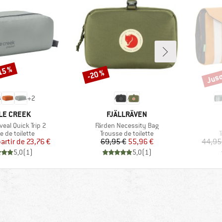
Jusq
15 %
-20 %
Remise
Remi
+
2
QUE
MARQUE
LE CREEK
FJÄLLRÄVEN
Article
veal Quick Trip 2
Färden Necessity Bag
ct group
Product group
P
e de toilette
Trousse de toilette
T
Prix
Prix réduit
Prix
Prix réduit
partir de
23,76 €
69,95 €
55,96 €
44,95
5,0
(
1
)
5,0
(
1
)