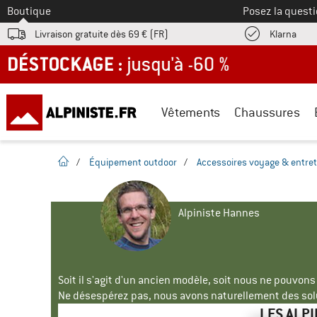
Vers le
Boutique
Posez la questi
Trouv
Livraison gratuite dès 69 € (FR)
Klarna
DÉSTOCKAGE : jusqu'à -60 %
Vêtements
Chaussures
Page d'accueil
/
Équipement outdoor
/
Accessoires voyage & entret
Alpiniste Hannes
Soit il s'agit d'un ancien modèle, soit nous ne pouvon
Ne désespérez pas, nous avons naturellement des solu
LES ALP