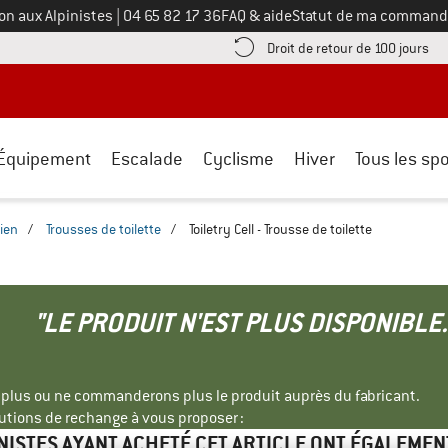
Appelez-nous au
on aux Alpinistes
|
04 65 82 17 36
FAQ & aide
Statut de ma command
e les informations de paiement ici ! Ouvre une boîte d'information
Tro
Droit de retour de 100 jours
Équipement
Escalade
Cyclisme
Hiver
Tous les spo
ien
/
Trousses de toilette
/
Toiletry Cell - Trousse de toilette
"LE PRODUIT N'EST PLUS DISPONIBLE.
s plus ou ne commanderons plus le produit auprès du fabricant.
tions de rechange à vous proposer :
INISTES AYANT ACHETÉ CET ARTICLE ONT ÉGALEMEN