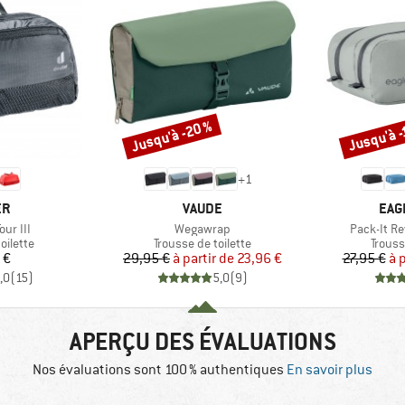
Jusqu'à -20 %
Jusqu'à -
Remise
Remise
+
1
UE
MARQUE
MAR
ER
VAUDE
EAG
Article
Article
ur III
Wegawrap
Pack-It Re
oup
Product group
Produ
oilette
Trousse de toilette
Trouss
ix
Prix
Prix réduit
 €
29,95 €
à partir de
23,96 €
27,95 €
à 
,0
(
15
)
5,0
(
9
)
APERÇU DES ÉVALUATIONS
Nos évaluations sont 100 % authentiques
En savoir plus