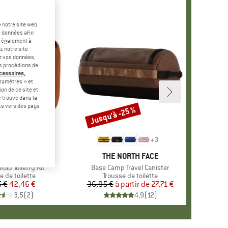
 notre site web.
e données afin
t également à
z notre site
er vos données,
us procédions de
écessaires,
ramètres » et
on de ce site et
 trouve dans la
rts vers des pays
Jusqu'à -25 %
Remise
+
2
+
3
QUE
LE CREEK
MARQUE
THE NORTH FACE
ifold Toiletry Kit
Article
Base Camp Travel Canister
ct group
e de toilette
Product group
Trousse de toilette
 €
Prix
Prix réduit
42,46 €
36,95 €
à partir de
Prix
Prix réduit
27,71 €
3,5
(
2
)
4,9
(
12
)