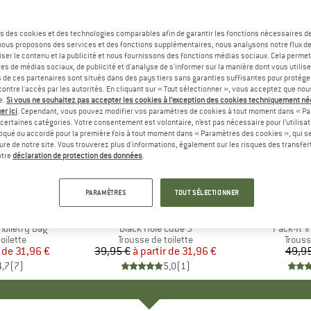
s des cookies et des technologies comparables afin de garantir les fonctions nécessaires de
, nous proposons des services et des fonctions supplémentaires, nous analysons notre flux d
ser le contenu et la publicité et nous fournissons des fonctions médias sociaux. Cela perme
es de médias sociaux, de publicité et d'analyse de s'informer sur la manière dont vous utilise
s de ces partenaires sont situés dans des pays tiers sans garanties suffisantes pour protég
ontre l'accès par les autorités. En cliquant sur « Tout sélectionner », vous acceptez que no
e.
Si vous ne souhaitez pas accepter les cookies à l’exception des cookies techniquement n
er ici
. Cependant, vous pouvez modifier vos paramètres de cookies à tout moment dans « Pa
certaines catégories. Votre consentement est volontaire, n’est pas nécessaire pour l’utilisati
oqué ou accordé pour la première fois à tout moment dans « Paramètres des cookies », qui se
eure de notre site. Vous trouverez plus d'informations, également sur les risques des transfe
Jusqu'à -20 %
-15 %
Remise
Remise
otre
déclaration de protection des données
.
+
5
PARAMÈTRES
TOUT SÉLECTIONNER
UMMIT
MARQUE
PATAGONIA
MAR
EAG
 Toiletry Bag
Article
Black Hole Cube 3
Article
Pack-It Tr
oup
oilette
Product group
Trousse de toilette
Produ
Trouss
r de
ix
ix réduit
31,96 €
39,95 €
à partir de
Prix
Prix réduit
31,96 €
49,95
4,7
(
7
)
5,0
(
1
)