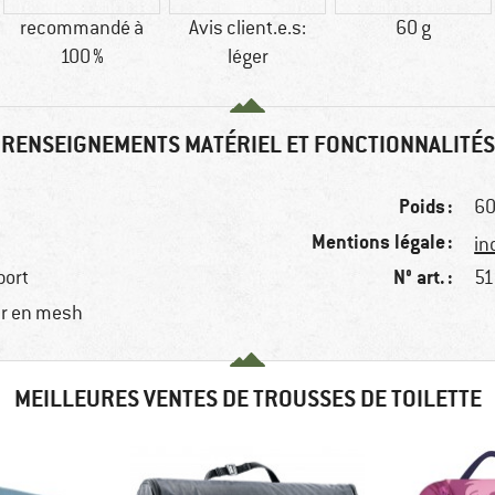
recommandé à
Avis client.e.s:
60 g
100 %
léger
RENSEIGNEMENTS MATÉRIEL ET FONCTIONNALITÉS
Poids :
60
Mentions légale :
in
N° art. :
port
51
ur en mesh
MEILLEURES VENTES DE TROUSSES DE TOILETTE