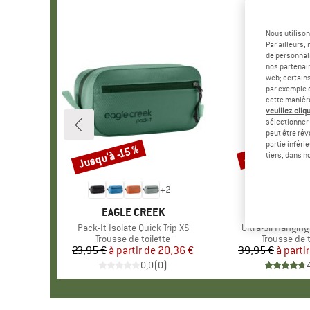
Nous utilison
Par ailleurs
de personnali
nos partenair
web; certain
par exemple c
cette manièr
veuillez cliqu
sélectionner 
peut être rév
partie inféri
Jusqu'à -15 %
-20 %
Remise
Remise
tiers, dans n
+
2
MARQUE
EAGLE CREEK
MARQUE
SEA TO S
Article
Pack-It Isolate Quick Trip XS
Article
Ultra-Sil Hanging
Product group
Trousse de toilette
Product gr
Trousse de t
23,95 €
à partir de
Prix
Prix réduit
20,36 €
39,95 €
à parti
Pr
Pr
0,0
(
0
)