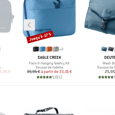
Jusqu'à -17 %
Remise
+
2
MARQUE
MARQ
EAGLE CREEK
DEUT
Article
Article
Pack-It Hanging Toiletry Kit
Wash Ba
Product group
Product gr
te
Trousse de toilette
Trousse de t
duit
Prix
Prix réduit
Pr
5,96 €
39,95 €
à partir de
33,16 €
25,95
)
5,0
(
1
)