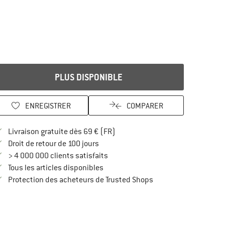
PLUS DISPONIBLE
ENREGISTRER
COMPARER
Trouve les infos sur la livraison 
Livraison gratuite dès 69 € (FR)
Trouve les informations de paiement i
Droit de retour de 100 jours
> 4 000 000 clients satisfaits
Tous les articles disponibles
Trouve toutes les infos
Protection des acheteurs de Trusted Shops