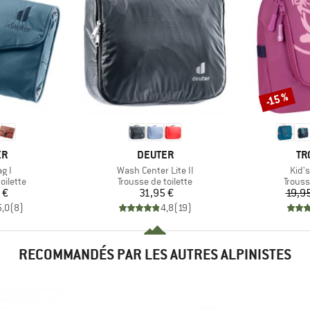
-15 %
Remise
UE
MARQUE
MA
ER
DEUTER
TR
Article
Artic
g I
Wash Center Lite II
Kid'
oup
Product group
Produ
oilette
Trousse de toilette
Trouss
ix
Prix
 €
31,95 €
19,9
5,0
(
8
)
4,8
(
19
)
RECOMMANDÉS PAR LES AUTRES ALPINISTES