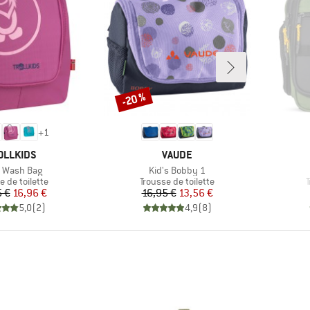
-20 %
Remise
+
1
RQUE
MARQUE
OLLKIDS
VAUDE
le
Article
s Wash Bag
Kid's Bobby 1
ct group
Product group
P
e de toilette
Trousse de toilette
T
Prix
Prix réduit
Prix
Prix réduit
5 €
16,96 €
16,95 €
13,56 €
5,0
(
2
)
4,9
(
8
)