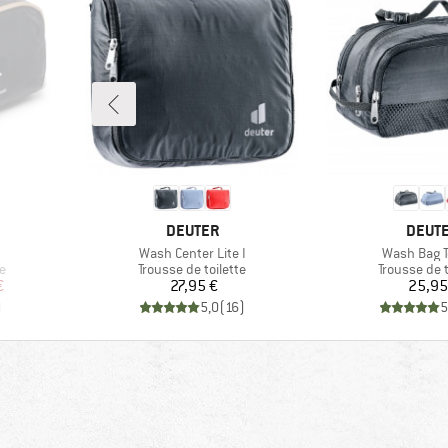
MARQUE
MARQ
DEUTER
DEUT
Article
Article
Wash Center Lite I
Wash Bag To
Product group
Product gr
te
Trousse de toilette
Trousse de t
duit
Prix
Pr
€
27,95 €
25,95
)
5,0
(
16
)
5