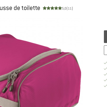
ousse de toilette
5,0
(11)