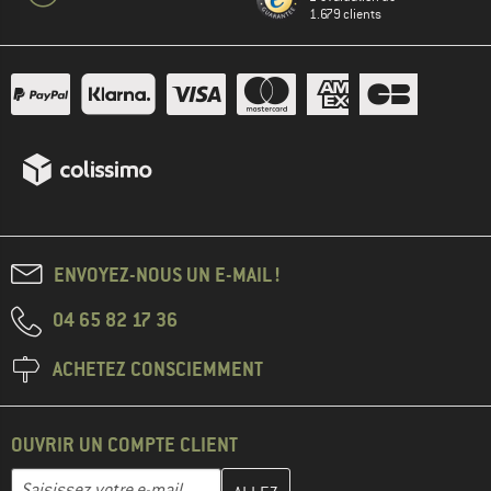
1.679 clients
ENVOYEZ-NOUS UN E-MAIL !
04 65 82 17 36
ACHETEZ CONSCIEMMENT
OUVRIR UN COMPTE CLIENT
Entrez votre adresse e-mail ici et créez votre compte client à la 
Adresse e-mail