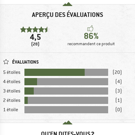
APERÇU DES ÉVALUATIONS
86%
4,5
(28)
recommandent ce produit
ÉVALUATIONS
5 étoiles
(20)
4 étoiles
(4)
3 étoiles
(3)
2 étoiles
(1)
1 étoile
(0)
QU'EN DITES-VOUS ?