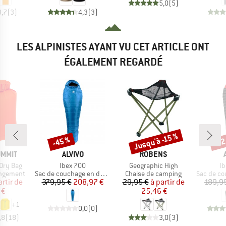
5,0
(
5
)
3,7
(
3
)
4,3
(
3
)
LES ALPINISTES AYANT VU CET ARTICLE ONT
ÉGALEMENT REGARDÉ
Jusqu'à -15 %
-45 %
-22
Remise
Remise
Rem
MARQUE
MARQUE
UMMIT
ALVIVO
ROBENS
Article
Article
Ar
Dry Bag
Ibex 700
Geographic High
Ib
p
Product group
Product group
Product g
angement
Sac de couchage en duvet
Chaise de camping
Sac de cou
ix
ix réduit
Prix
Prix réduit
Prix
Prix réduit
artir de
379,95 €
208,97 €
29,95 €
à partir de
189,9
 €
25,46 €
+
1
0,0
(
0
)
,8
(
18
)
3,0
(
3
)