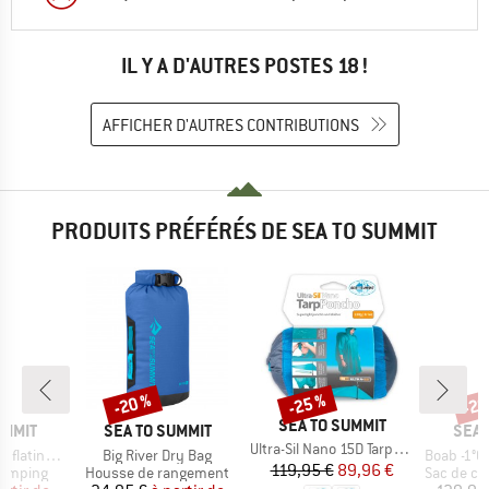
IL Y A D'AUTRES POSTES 18 !
AFFICHER D'AUTRES CONTRIBUTIONS
PRODUITS PRÉFÉRÉS DE SEA TO SUMMIT
-20 %
-25 %
-20
Remise
Remise
Rem
MARQUE
SEA TO SUMMIT
MARQUE
MAR
UMMIT
SEA TO SUMMIT
SEA 
Article
Ultra-Sil Nano 15D Tarp-Poncho
Article
Article
ating Mat
Big River Dry Bag
Boab -1°C Synt
Prix
Prix réduit
119,95 €
89,96 €
up
Product group
Product g
camping
Housse de rangement
Sac de couch