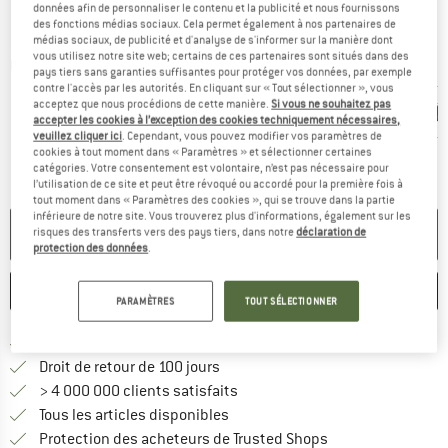
données afin de personnaliser le contenu et la publicité et nous fournissons
des fonctions médias sociaux. Cela permet également à nos partenaires de
médias sociaux, de publicité et d'analyse de s'informer sur la manière dont
vous utilisez notre site web; certains de ces partenaires sont situés dans des
Photos détaillées
pays tiers sans garanties suffisantes pour protéger vos données, par exemple
contre l'accès par les autorités. En cliquant sur « Tout sélectionner », vous
acceptez que nous procédions de cette manière.
Si vous ne souhaitez pas
accepter les cookies à l’exception des cookies techniquement nécessaires,
veuillez cliquer ici
. Cependant, vous pouvez modifier vos paramètres de
cookies à tout moment dans « Paramètres » et sélectionner certaines
catégories. Votre consentement est volontaire, n’est pas nécessaire pour
l’utilisation de ce site et peut être révoqué ou accordé pour la première fois à
tout moment dans « Paramètres des cookies », qui se trouve dans la partie
inférieure de notre site. Vous trouverez plus d'informations, également sur les
PLUS DISPONIBLE
risques des transferts vers des pays tiers, dans notre
déclaration de
protection des données
.
ENREGISTRER
COMPARER
PARAMÈTRES
TOUT SÉLECTIONNER
Trouve les infos sur la livrais
Livraison gratuite dès 69 € (FR)
Trouve les informations de paiemen
Droit de retour de 100 jours
> 4 000 000 clients satisfaits
Tous les articles disponibles
Trouve toutes les i
Protection des acheteurs de Trusted Shops