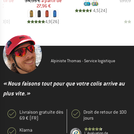
ix
ix réduit
Prix
Prix réduit
artir de
34,95 €
à partir de
139,95
 €
27,96 €
1
4,5
(
24
)
0,0
(
0
)
4,9
(
26
)
Alpiniste Thomas - Service logistique
« Nous faisons tout pour que votre colis arrive au
plus vite. »
Livraison gratuite dès
Droit de retour de 100
69 € (FR)
jours
Klarna
L' évaluation de