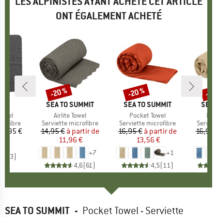
LES ALPINISTES AYANT ACHETÉ CET ARTICLE
ONT ÉGALEMENT ACHETÉ
-20 %
-20 %
-20
Remise
Remise
Rem
E
OR
MARQUE
SEA TO SUMMIT
MARQUE
SEA TO SUMMIT
MAR
SEA 
Towel
Article
Airlite Towel
Article
Pocket Towel
Arti
Dry
up
crofibre
Product group
Serviette microfibre
Product group
Serviette microfibre
Produc
Serviet
ix
21,95 €
14,95 €
à partir de
Prix
Prix réduit
16,95 €
à partir de
Prix
Prix réduit
16,95 
11,96 €
13,56 €
1
+
7
+
1
5,0
(
3
)
4,6
(
61
)
4,5
(
11
)
SEA TO SUMMIT
-
Pocket Towel - Serviette