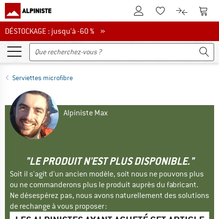
Vers le compte client
Vers 
Vers la liste d'env
Vers le com
DÉSTOCKAGE : jusqu'à -60 %
DÉSTOCKAGE : jusqu'à -60 % »
Serviettes microfibre
Alpiniste Max
"LE PRODUIT N'EST PLUS DISPONIBLE."
Soit il s'agit d'un ancien modèle, soit nous ne pouvons plus
ou ne commanderons plus le produit auprès du fabricant.
Ne désespérez pas, nous avons naturellement des solutions
de rechange à vous proposer :