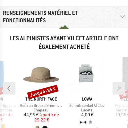
RENSEIGNEMENTS MATÉRIEL ET
FONCTIONNALITÉS
LES ALPINISTES AYANT VU CET ARTICLE ONT
ÉGALEMENT ACHETÉ
 -20 %
Jusqu'à -35 %
Jus
Remise
Rem
UE
MARQUE
MARQUE
MAR
ON
THE NORTH FACE
LOWA
HEB
Article
Article
Article
yperlight
Horizon Breeze Brimmer Hat
Schnürsenkel ATC Lo
Pignolia
up
Product group
Product group
Produc
crofibre
Chapeau
Lacets
Serviet
ix
ix réduit
Prix
Prix réduit
Prix
artir de
44,95 €
à partir de
4,00 €
10,95 
 €
29,22 €