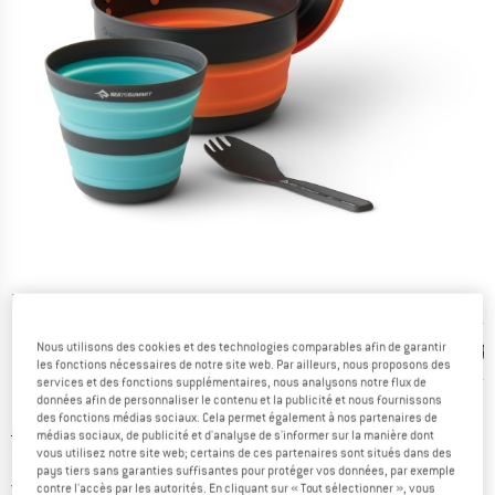
Photos détaillées
Nous utilisons des cookies et des technologies comparables afin de garantir
les fonctions nécessaires de notre site web. Par ailleurs, nous proposons des
services et des fonctions supplémentaires, nous analysons notre flux de
données afin de personnaliser le contenu et la publicité et nous fournissons
des fonctions médias sociaux. Cela permet également à nos partenaires de
Prix initial :
Prix:
99,95
€
médias sociaux, de publicité et d'analyse de s'informer sur la manière dont
vous utilisez notre site web; certains de ces partenaires sont situés dans des
79,96
€
TVA incl.
pays tiers sans garanties suffisantes pour protéger vos données, par exemple
France. Informations sur les frais de l
Livraison gratuite
(FR)
contre l'accès par les autorités. En cliquant sur « Tout sélectionner », vous