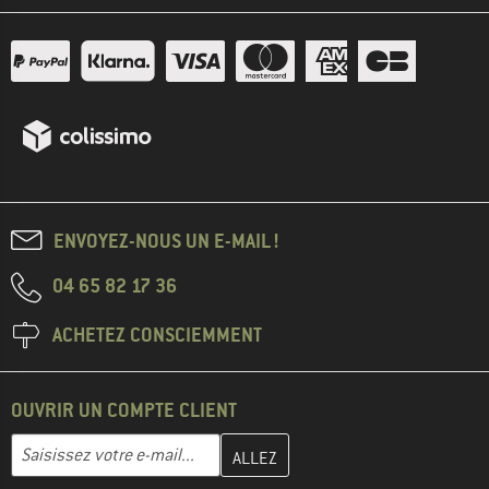
ENVOYEZ-NOUS UN E-MAIL !
04 65 82 17 36
ACHETEZ CONSCIEMMENT
OUVRIR UN COMPTE CLIENT
Entrez votre adresse e-mail ici et créez votre compte client à la 
Adresse e-mail