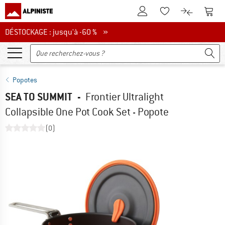
Vers le compte client
Vers 
Vers la liste d'env
Vers le com
DÉSTOCKAGE : jusqu'à -60 %
DÉSTOCKAGE : jusqu'à -60 % »
Popotes
SEA TO SUMMIT
-
Frontier Ultralight
Collapsible One Pot Cook Set - Popote
(0)