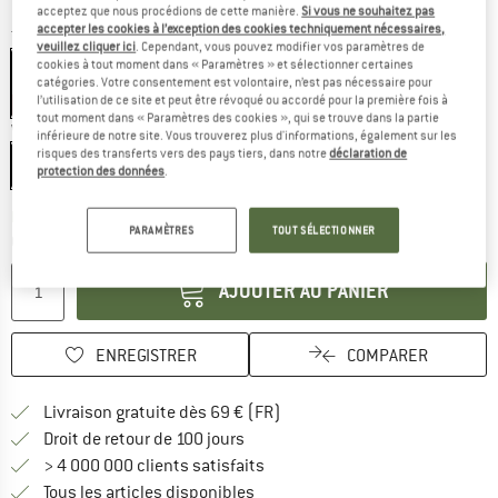
acceptez que nous procédions de cette manière.
Si vous ne souhaitez pas
accepter les cookies à l’exception des cookies techniquement nécessaires,
Taille:
1 Person
veuillez cliquer ici
. Cependant, vous pouvez modifier vos paramètres de
cookies à tout moment dans « Paramètres » et sélectionner certaines
1 Person
catégories. Votre consentement est volontaire, n’est pas nécessaire pour
l’utilisation de ce site et peut être révoqué ou accordé pour la première fois à
-20 %
tout moment dans « Paramètres des cookies », qui se trouve dans la partie
Variante:
3 Piece
inférieure de notre site. Vous trouverez plus d'informations, également sur les
risques des transferts vers des pays tiers, dans notre
déclaration de
3 Piece
protection des données
.
Le lien s'ouvre dans une boîte
Délai de livraison: 3-5 jours ouvrables
PARAMÈTRES
TOUT SÉLECTIONNER
Quantité:
AJOUTER AU PANIER
ENREGISTRER
COMPARER
Trouve les infos sur la livrais
Livraison gratuite dès 69 € (FR)
Trouve les informations de paiemen
Droit de retour de 100 jours
> 4 000 000 clients satisfaits
Tous les articles disponibles