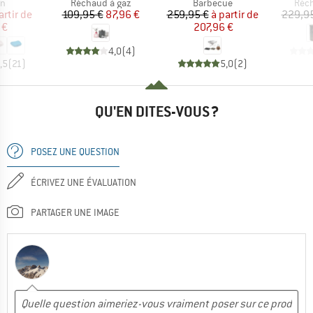
t group
Product group
Product group
Prod
in
Réchaud à gaz
Barbecue
Réch
ix
ix réduit
Prix
Prix réduit
Prix
Prix réduit
artir de
109,95 €
87,96 €
259,95 €
à partir de
229,9
 €
207,96 €
4,0
(
4
)
,5
(
21
)
5,0
(
2
)
QU'EN DITES-VOUS ?
POSEZ UNE QUESTION
ÉCRIVEZ UNE ÉVALUATION
PARTAGER UNE IMAGE