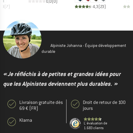
0,0
(
0
)
4,9
(
7
)
4,3
(
23
)
Alpiniste Johanna - Équipe développement
durable
« Je réfléchis à de petites et grandes idées pour
que les Alpinistes deviennent plus durables. »
Livraison gratuite dès
Droit de retour de 100
69 € (FR)
jours
Klarna
L' évaluation de
1.683 clients