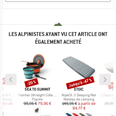
LES ALPINISTES AYANT VU CET ARTICLE ONT
ÉGALEMENT ACHETÉ
 -30 %
Jusqu'à -47 %
Jus
-20 %
Remise
Remise
Rem
UE
MARQUE
MARQUE
M
UT
SEA TO SUMMIT
STOIC
O
Article
Article
Article
IV Pants
Frontier Ultralight Collapsible One Pot Cook Set
NijakSt. II Sleeping Mat
Collaps Bowl
up
Product group
Product group
Pr
trekking
Popote
Matelas de camping
Pl
ix
ix réduit
Prix
Prix réduit
Prix
Prix réduit
artir de
99,95 €
79,96 €
149,95 €
à partir de
29,95 
 €
84,77 €
2