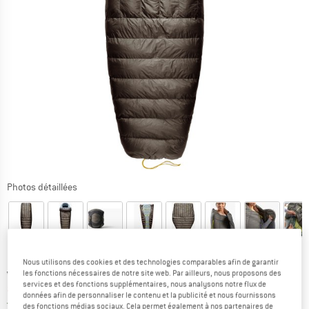
Photos détaillées
Nous utilisons des cookies et des technologies comparables afin de garantir
Prix initial :
Prix:
429,95
€
les fonctions nécessaires de notre site web. Par ailleurs, nous proposons des
services et des fonctions supplémentaires, nous analysons notre flux de
à partir de
365,46
€
TVA incl.
données afin de personnaliser le contenu et la publicité et nous fournissons
France. Informations sur les frais de l
Livraison gratuite
(FR)
des fonctions médias sociaux. Cela permet également à nos partenaires de