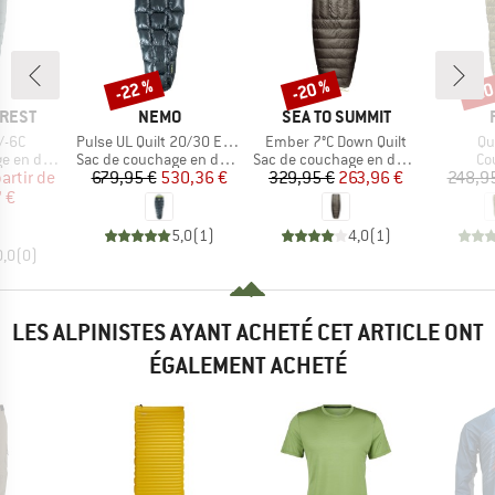
-22 %
-20 %
-20
Remise
Remise
Rem
MARQUE
MARQUE
-REST
NEMO
SEA TO SUMMIT
Article
Article
Art
/-6C
Pulse UL Quilt 20/30 Endless Promise
Ember 7°C Down Quilt
Qu
Product group
Product group
Pr
en duvet
Sac de couchage en duvet
Sac de couchage en duvet
Co
ix
ix réduit
Prix
Prix réduit
Prix
Prix réduit
partir de
679,95 €
530,36 €
329,95 €
263,96 €
248,9
 €
5,0
(
1
)
4,0
(
1
)
0,0
(
0
)
LES ALPINISTES AYANT ACHETÉ CET ARTICLE ONT
ÉGALEMENT ACHETÉ