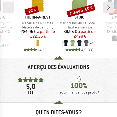
Jusqu'à -60 %
-22 %
-30
Remise
Remise
Rem
E
MARQUE
MARQUE
MA
BIA
THERM-A-REST
STOIC
ZI
Article
Article
Article
ertible Pant
NeoAir Xlite NXT MAX
MerinoChill MMXX. Göteborg Tee
Protechz
up
Product group
Product group
Produc
vertible
Matelas de camping
Haut en mérinos
Maillo
ix
ix réduit
Prix
Prix réduit
Prix
Prix réduit
5,97 €
284,95 €
à partir de
69,95 €
à partir de
129,9
222,26 €
27,98 €
+
4
,6
(
13
)
4,3
(
11
)
4,5
(
33
)
APERÇU DES ÉVALUATIONS
100%
5,0
(1)
recommandent ce produit
QU'EN DITES-VOUS ?