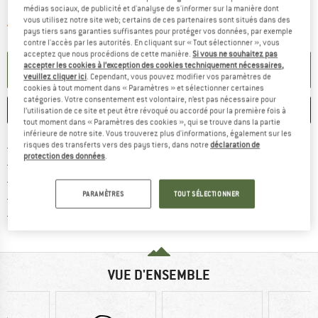
médias sociaux, de publicité et d'analyse de s'informer sur la manière dont
vous utilisez notre site web; certains de ces partenaires sont situés dans des
Le lien s'ouvre dans une boîte d'informa
Article momentanément épuisé;
pays tiers sans garanties suffisantes pour protéger vos données, par exemple
contre l'accès par les autorités. En cliquant sur « Tout sélectionner », vous
acceptez que nous procédions de cette manière.
Si vous ne souhaitez pas
accepter les cookies à l’exception des cookies techniquement nécessaires,
PARAMÉTRER ALERTE
veuillez cliquer ici
. Cependant, vous pouvez modifier vos paramètres de
cookies à tout moment dans « Paramètres » et sélectionner certaines
catégories. Votre consentement est volontaire, n’est pas nécessaire pour
ENREGISTRER
COMPARER
l’utilisation de ce site et peut être révoqué ou accordé pour la première fois à
tout moment dans « Paramètres des cookies », qui se trouve dans la partie
inférieure de notre site. Vous trouverez plus d'informations, également sur les
Trouve les infos sur la livrais
risques des transferts vers des pays tiers, dans notre
déclaration de
Livraison gratuite dès 69 € (FR)
protection des données
.
Trouve les informations de paiemen
Droit de retour de 100 jours
> 4 000 000 clients satisfaits
PARAMÈTRES
TOUT SÉLECTIONNER
Tous les articles disponibles
Trouve toutes les i
Protection des acheteurs de Trusted Shops
VUE D'ENSEMBLE