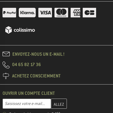
ENVOYEZ-NOUS UN E-MAIL !
04 65 82 17 36
ACHETEZ CONSCIEMMENT
OUVRIR UN COMPTE CLIENT
Entrez votre adresse e-mail ici et créez votre compte client à la 
Adresse e-mail