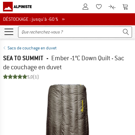
Vers le compte client
Vers 
Vers la liste d'env
Vers le com
DÉSTOCKAGE : jusqu'à -60 %
DÉSTOCKAGE : jusqu'à -60 % »
Sacs de couchage en duvet
SEA TO SUMMIT
-
Ember -1°C Down Quilt - Sac
de couchage en duvet
5,0
(1)