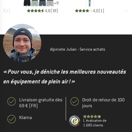
+
9
5,0
(
1
)
4,6
(
19
)
4,0
(
1
)
Alpiniste Julian - Service achats
« Pour vous, je déniche les meilleures nouveautés
en équipement de plein air ! »
Livraison gratuite dès
Droit de retour de 100
69 € (FR)
jours
Klarna
L' évaluation de
1.685 clients