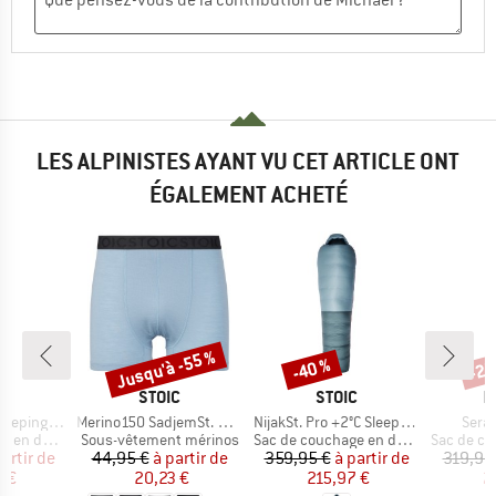
LES ALPINISTES AYANT VU CET ARTICLE ONT
ÉGALEMENT ACHETÉ
Jusqu'à -55 %
-40 %
-25
Remise
Remise
Rem
QUE
MARQUE
MARQUE
M
C
STOIC
STOIC
R
Article
Article
Articl
eeping Bag
Merino150 SadjemSt. Boxer
NijakSt. Pro +2°C Sleeping Bag
Sera
Product group
Product group
Product g
en duvet
Sous-vêtement mérinos
Sac de couchage en duvet
Sac de cou
ix
ix réduit
Prix
Prix réduit
Prix
Prix réduit
partir de
44,95 €
à partir de
359,95 €
à partir de
319,95
 €
20,23 €
215,97 €
2