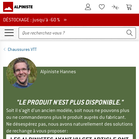
Vers le compte client
Vers 
Vers la liste d'env
Vers le com
DÉSTOCKAGE : jusqu'à -60 %
DÉSTOCKAGE : jusqu'à -60 % »
Chaussures VTT
Alpiniste Hannes
"LE PRODUIT N'EST PLUS DISPONIBLE."
Soit il s'agit d'un ancien modèle, soit nous ne pouvons plus
ou ne commanderons plus le produit auprès du fabricant.
Ne désespérez pas, nous avons naturellement des solutions
de rechange à vous proposer :