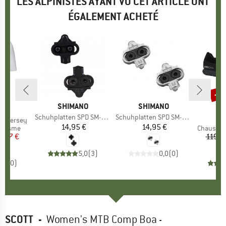
LES ALPINISTES AYANT VU CET ARTICLE ONT
ÉGALEMENT ACHETÉ
-20
Rem
MARQUE
SHIMANO
MARQUE
SHIMANO
UE
AS
Article
Schuhplatten SPD SM-SH 51
Article
Schuhplatten SPD SM-SH 56
o Jersey
14,95 €
Prix
14,95 €
Prix
oup
yclisme
Product 
Chaussur
ix
ix réduit
9,97 €
119,9
5,0
(
3
)
0,0
(
0
)
0,0
(
0
)
SCOTT
-
Women's MTB Comp Boa -