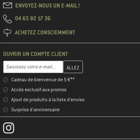
ENVOYEZ-NOUS UN E-MAIL !
04 65 82 17 36
ACHETEZ CONSCIEMMENT
OUVRIR UN COMPTE CLIENT
Entrez votre adresse e-mail ici et créez votre compte client à la 
Adresse e-mail
Cadeau de bienvenue de 5 €**
Accès exclusif aux promos
Ajout de produits à la liste d'envies
Surprise d'anniversaire