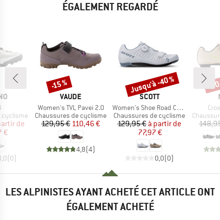
ÉGALEMENT REGARDÉ
Jusqu'à -40 %
-30
-15 %
Remise
Remise
Rem
E
MARQUE
MARQUE
NO
VAUDE
SCOTT
e
Article
Article
Artic
3
Women's TVL Pavei 2.0
Women's Shoe Road Comp Boa
Cro
Product group
Product group
Product 
 cyclisme
Chaussures de cyclisme
Chaussures de cyclisme
Chaussur
ix
ix réduit
Prix
Prix réduit
Prix
Prix réduit
partir de
129,95 €
110,46 €
129,95 €
à partir de
148,9
7 €
77,97 €
4,8
(
4
)
0,0
(
0
)
0,0
(
0
)
LES ALPINISTES AYANT ACHETÉ CET ARTICLE ONT
ÉGALEMENT ACHETÉ