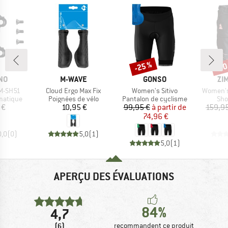
-25 %
-30
Remise
Rem
E
MARQUE
MARQUE
MA
NO
M-WAVE
GONSO
ZI
Article
Article
Article
SM-SH51
Cloud Ergo Max Fix
Women's Sitivo
Women's
up
Product group
Product group
Pro
matique
Poignées de vélo
Pantalon de cyclisme
Sho
ix
Prix
Prix
Prix réduit
 €
10,95 €
99,95 €
à partir de
159,9
74,96 €
0,0
(
0
)
5,0
(
1
)
5,0
(
1
)
APERÇU DES ÉVALUATIONS
84%
4,7
(6)
recommandent ce produit