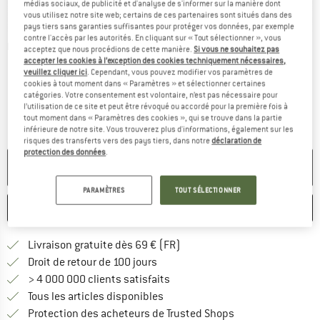
médias sociaux, de publicité et d'analyse de s'informer sur la manière dont
vous utilisez notre site web; certains de ces partenaires sont situés dans des
pays tiers sans garanties suffisantes pour protéger vos données, par exemple
contre l'accès par les autorités. En cliquant sur « Tout sélectionner », vous
Photos détaillées
acceptez que nous procédions de cette manière.
Si vous ne souhaitez pas
accepter les cookies à l’exception des cookies techniquement nécessaires,
veuillez cliquer ici
. Cependant, vous pouvez modifier vos paramètres de
cookies à tout moment dans « Paramètres » et sélectionner certaines
catégories. Votre consentement est volontaire, n’est pas nécessaire pour
l’utilisation de ce site et peut être révoqué ou accordé pour la première fois à
tout moment dans « Paramètres des cookies », qui se trouve dans la partie
inférieure de notre site. Vous trouverez plus d'informations, également sur les
risques des transferts vers des pays tiers, dans notre
déclaration de
protection des données
.
PLUS DISPONIBLE
PARAMÈTRES
TOUT SÉLECTIONNER
ENREGISTRER
COMPARER
Trouve les infos sur la livrais
Livraison gratuite dès 69 € (FR)
Trouve les informations de paiemen
Droit de retour de 100 jours
> 4 000 000 clients satisfaits
Tous les articles disponibles
Trouve toutes les i
Protection des acheteurs de Trusted Shops