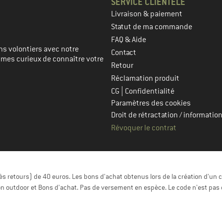
SERVICE CLIENTÈLE
Livraison & paiement
prochaine étape
Statut de ma commande
FAQ & Aide
s volontiers avec notre
Contact
mmes curieux de connaître votre
Retour
Réclamation produit
|
CG
Confidentialité
Paramètres des cookies
Droit de rétractation / information
Révoquer le contrat
 retours) de 40 euros. Les bons d'achat obtenus lors de la création d'un c
n outdoor et Bons d'achat. Pas de versement en espèce. Le code n'est pas 