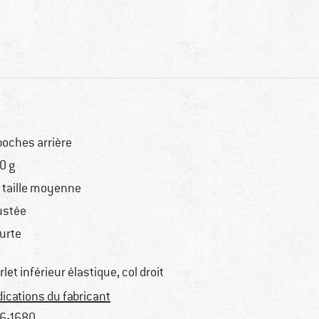
poches arrière
0 g
 taille moyenne
ustée
urte
rlet inférieur élastique, col droit
dications du fabricant
6-1680