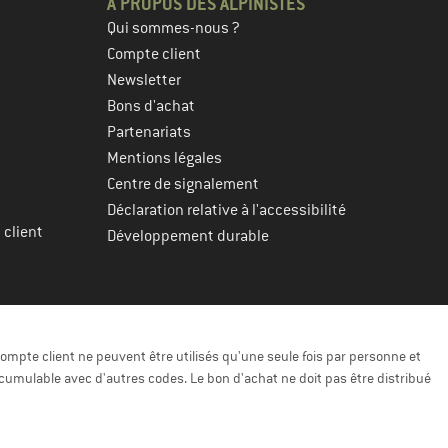
À PROPOS DES ALPINISTES
Qui sommes-nous ?
Compte client
Newsletter
Bons d'achat
Partenariats
Mentions légales
Centre de signalement
Déclaration relative à l'accessibilité
 client
Développement durable
ompte client ne peuvent être utilisés qu'une seule fois par personne et
cumulable avec d'autres codes. Le bon d'achat ne doit pas être distribué