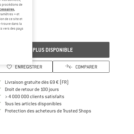
us procédions de
écessaires,
ramètres » et
on de ce site et
 trouve dans la
rts vers des pays
PLUS DISPONIBLE
ENREGISTRER
COMPARER
Trouve les infos sur la livraison 
Livraison gratuite dès 69 € (FR)
Trouve les informations de paiement i
Droit de retour de 100 jours
> 4 000 000 clients satisfaits
Tous les articles disponibles
Trouve toutes les infos
Protection des acheteurs de Trusted Shops