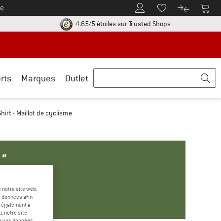
e
Vers le compte client
Vers 
Vers la liste d'env
Vers le com
uve les informations de paiement ici ! Ouvre une boîte d'information
Trouve toutes les i
4.65/5 étoiles
sur Trusted Shops
rts
Marques
Outlet
rt - Maillot de cyclisme
"
 notre site web.
e données afin
t également à
z notre site
er vos données,