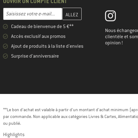
OUVRIR UN COMPTE CLIENT
Entrez votre adresse e-mail ici et créez votre compte client à la 
Adresse e-mail
Cadeau de bienvenue de 5 €**
Nous échangeon
Accès exclusif aux promos
clientèle et so
opinion !
Ajout de produits à la liste d'envies
Surprise d'anniversaire
**Le bon d'achat est valable à partir d'un montant d'achat minimum (après
par commande. Non applicable aux catégories Livres & Cartes, Alimentatio
ou publié.
Highlights