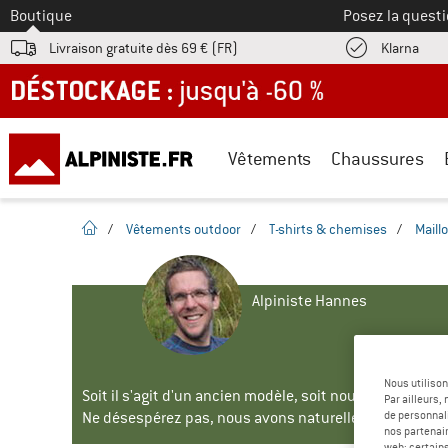
Vers le
Boutique
Posez la questi
Trouv
Livraison gratuite dès 69 € (FR)
Klarna
DÉSTOCKAGE : jusqu'à -60 %
Vêtements
Chaussures
Page d'accueil
/
Vêtements outdoor
/
T-shirts & chemises
/
Maill
Alpiniste Hannes
Nous utilison
Soit il s'agit d'un ancien modèle, soit nous ne pouvon
Par ailleurs
de personnali
Ne désespérez pas, nous avons naturellement des solu
nos partenair
web; certain