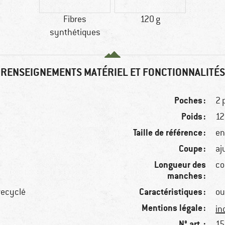
Fibres
120 g
synthétiques
RENSEIGNEMENTS MATÉRIEL ET FONCTIONNALITÉS
Poches :
2 
Poids :
12
Taille de référence :
en
Coupe :
aj
Longueur des
co
manches :
Caractéristiques :
recyclé
ou
Mentions légale :
in
N° art. :
15