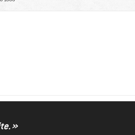
te. »