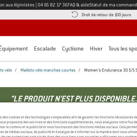
Appelez-nous au
on aux Alpinistes
|
04 65 82 17 36
FAQ & aide
Statut de ma command
e les informations de paiement ici ! Ouvre une boîte d'information
Tro
Droit de retour de 100 jours
Équipement
Escalade
Cyclisme
Hiver
Tous les spo
ots vélo
/
Maillots vélo manches courtes
/
Women's Endurance 30 S/S Shi
"LE PRODUIT N'EST PLUS DISPONIBLE.
s des cookies et des technologies comparables afin de garantir les fonctions nécessaires de
s plus ou ne commanderons plus le produit auprès du fabricant.
, nous proposons des services et des fonctions supplémentaires, nous analysons notre flux d
ser le contenu et la publicité et nous fournissons des fonctions médias sociaux. Cela perme
tions de rechange à vous proposer :
es de médias sociaux, de publicité et d'analyse de s'informer sur la manière dont vous utilise
s de ces partenaires sont situés dans des pays tiers sans garanties suffisantes pour protég