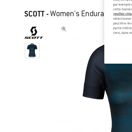
par exemple c
cette manièr
SCOTT
-
Women's Endurance 30 S/S
veuillez cliqu
sélectionner 
peut être rév
partie inféri
tiers, dans n