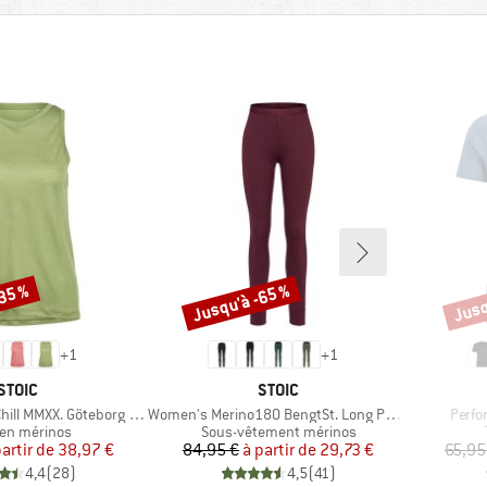
-35 %
Jusqu'à -65 %
Jusq
Remise
Remi
+
1
+
1
MARQUE
MARQUE
STOIC
STOIC
Article
Articl
l MMXX. Göteborg Tank
Women's Merino180 BengtSt. Long Pants
Perfo
ct group
Product group
en mérinos
Sous-vêtement mérinos
Prix
Prix réduit
Prix
Prix réduit
partir de
38,97 €
84,95 €
à partir de
29,73 €
65,95
4,4
(
28
)
4,5
(
41
)