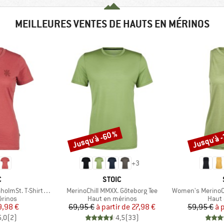
MEILLEURES VENTES DE HAUTS EN MÉRINOS
Jusqu'à -60 %
Jusqu'à 
Remise
Remise
+
3
QUE
MARQUE
C
STOIC
Article
Article
-Shirt Daisy Flower
MerinoChill MMXX. Göteborg Tee
Women's MerinoChil
oup
Product group
Produ
érinos
Haut en mérinos
Haut 
ix
ix réduit
Prix
Prix réduit
9,98 €
69,95 €
à partir de
27,98 €
59,95 €
à 
5,0
(
2
)
4,5
(
33
)