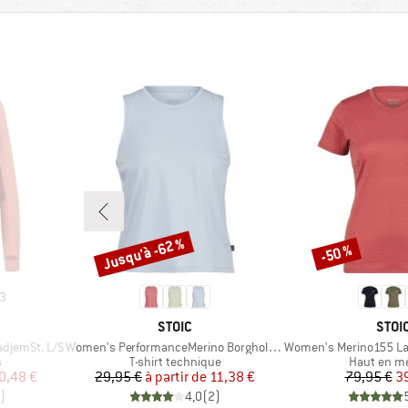
Jusqu'à -62 %
-50 %
Remise
Remise
3
MARQUE
MAR
STOIC
STOI
Article
Article
djemSt. L/S
Women's PerformanceMerino BorgholmSt. Tank
Women's Merino155 LaholmSt. T
Product group
Product gr
s
T-shirt technique
Haut en m
duit
Prix
Prix réduit
Pr
Pr
0,48 €
29,95 €
à partir de
11,38 €
79,95 €
3
)
4,0
(
2
)