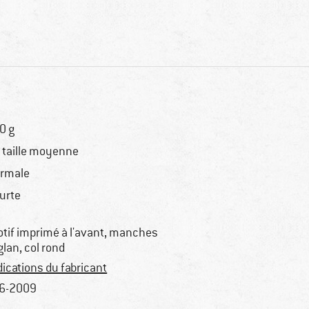
0 g
 taille moyenne
rmale
urte
tif imprimé à l'avant, manches
glan, col rond
dications du fabricant
6-2009