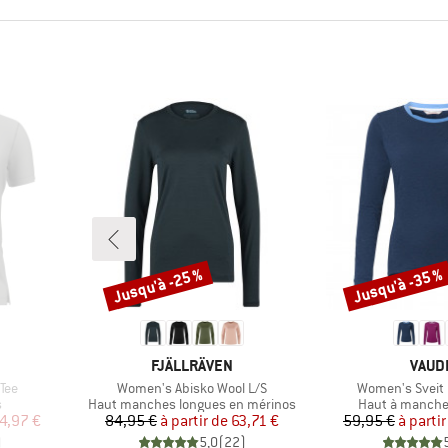
Jusqu'à -25 %
Jusqu'à -35 %
Remise
Remise
MARQUE
MARQ
FJÄLLRÄVEN
VAUD
Article
Article
Tee
Women's Abisko Wool L/S
Women's Sveit L
Product group
Product group
s
Haut manches longues en mérinos
Haut à manche
duit
Prix
Prix réduit
Pr
Pr
4,97 €
84,95 €
à partir de
63,71 €
59,95 €
à partir
)
5,0
(
22
)