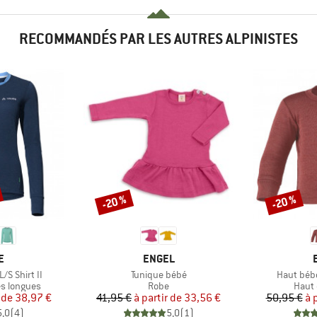
RECOMMANDÉS PAR LES AUTRES ALPINISTES
-20 %
-20 %
Remise
Remise
UE
MARQUE
E
ENGEL
Article
Article
/S Shirt II
Tunique bébé
Haut béb
Product group
Produ
s longues
Robe
Haut 
ix
ix réduit
Prix
Prix réduit
 de
38,97 €
41,95 €
à partir de
33,56 €
50,95 €
à 
5,0
(
4
)
5,0
(
1
)