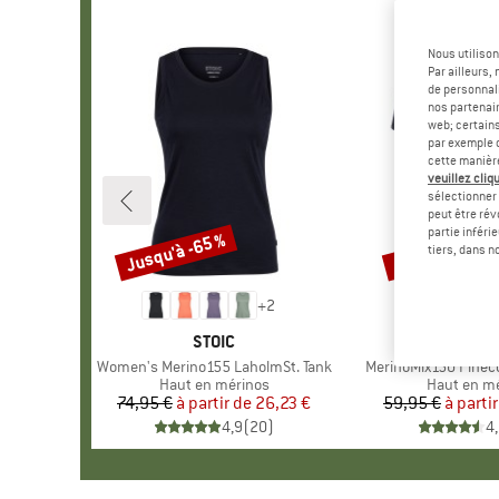
Nous utilison
Par ailleurs
de personnali
nos partenair
web; certain
par exemple c
cette manièr
veuillez cliqu
sélectionner 
peut être rév
partie inféri
Jusqu'à -65 %
Jusqu'à -60 %
Remise
Remise
tiers, dans n
+
2
MARQUE
STOIC
MARQUE
HEBER 
Article
Women's Merino155 LaholmSt. Tank
Article
MerinoMix150 Pinecon
Product group
Haut en mérinos
Product g
Haut en m
74,95 €
à partir de
Prix
Prix réduit
26,23 €
59,95 €
à parti
Pr
Pr
4,9
(
20
)
4