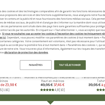
s des cookies et des technologies comparables afin de garantir les fonctions nécessaires de
, nous proposons des services et des fonctions supplémentaires, nous analysons notre flux d
ser le contenu et la publicité et nous fournissons des fonctions médias sociaux. Cela perme
es de médias sociaux, de publicité et d'analyse de s'informer sur la manière dont vous utilise
s de ces partenaires sont situés dans des pays tiers sans garanties suffisantes pour protég
ontre l'accès par les autorités. En cliquant sur « Tout sélectionner », vous acceptez que no
e.
Si vous ne souhaitez pas accepter les cookies à l’exception des cookies techniquement n
er ici
. Cependant, vous pouvez modifier vos paramètres de cookies à tout moment dans « Pa
certaines catégories. Votre consentement est volontaire, n’est pas nécessaire pour l’utilisati
oqué ou accordé pour la première fois à tout moment dans « Paramètres des cookies », qui se
eure de notre site. Vous trouverez plus d'informations, également sur les risques des transfe
Jusqu'à 
-25 %
Remise
Remise
otre
déclaration de protection des données
.
+
4
+
3
PARAMÈTRES
TOUT SÉLECTIONNER
PEAK
MARQUE
HEBER PEAK
eHe. II T-Shirt
Article
Women's MerinoMix150 PineconeHe. Loose Tank
Article
PerformanceMeri
roup
érinos
Product group
Haut en mérinos
Produ
T-shi
r de
ix
ix réduit
23,98 €
49,95 €
Prix
Prix réduit
37,46 €
39,95 €
à 
,5
(
116
)
4,8
(
10
)