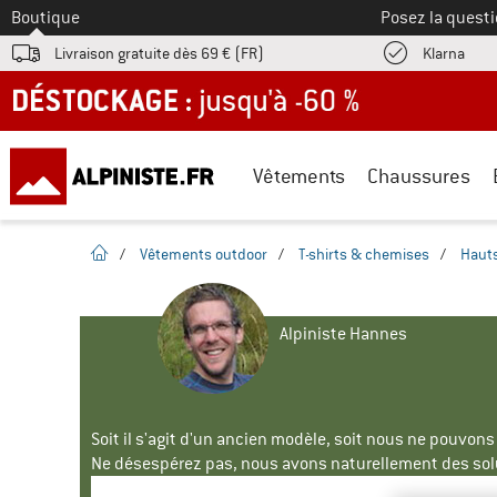
Vers le
Boutique
Posez la questi
Trouv
Livraison gratuite dès 69 € (FR)
Klarna
DÉSTOCKAGE : jusqu'à -60 %
Vêtements
Chaussures
Page d'accueil
/
Vêtements outdoor
/
T-shirts & chemises
/
Haut
Alpiniste Hannes
Soit il s'agit d'un ancien modèle, soit nous ne pouvon
Ne désespérez pas, nous avons naturellement des solu