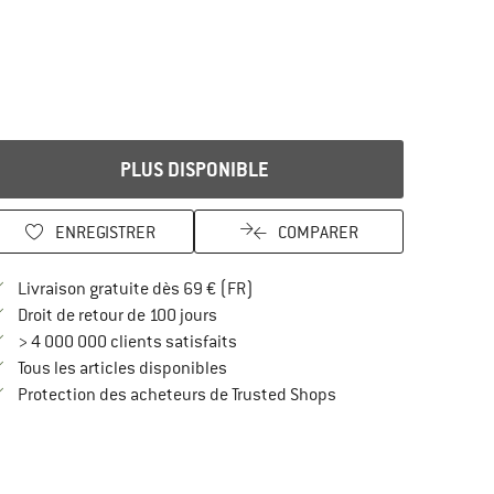
PLUS DISPONIBLE
ENREGISTRER
COMPARER
Trouve les infos sur la livraison 
Livraison gratuite dès 69 € (FR)
Trouve les informations de paiement i
Droit de retour de 100 jours
> 4 000 000 clients satisfaits
Tous les articles disponibles
Trouve toutes les infos
Protection des acheteurs de Trusted Shops