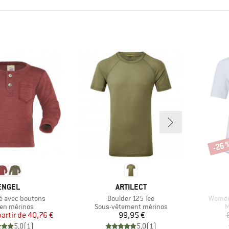
-26 
Remi
MARQUE
MARQUE
ENGEL
ARTILECT
Article
Article
é avec boutons
Boulder 125 Tee
Women'
ct group
Product group
P
en mérinos
Sous-vêtement mérinos
M
Prix
Prix réduit
Prix
partir de
40,76 €
99,95 €
5,0
(
1
)
5,0
(
1
)