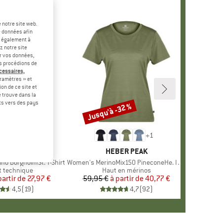
 notre site web.
e données afin
t également à
z notre site
er vos données,
us procédions de
écessaires,
ramètres » et
on de ce site et
 trouve dans la
rts vers des pays
-30 %
Jusqu'à -32 %
Remise
+
1
+
1
MARQUE
STOIC
MARQUE
HEBER PEAK
no BorgholmSt. T-Shirt
Article
Women's MerinoMix150 PineconeHe. II T-Shirt
ct group
rt technique
Product group
Haut en mérinos
partir de
Prix
Prix réduit
27,97 €
59,95 €
à partir de
Prix
Prix réduit
40,77 €
4,5
(
19
)
4,7
(
92
)