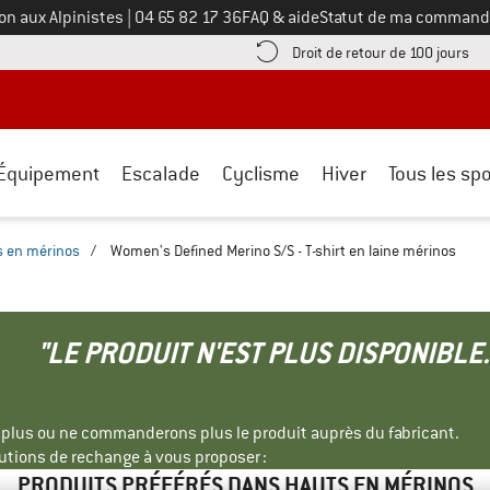
Appelez-nous au
on aux Alpinistes
|
04 65 82 17 36
FAQ & aide
Statut de ma command
e les informations de paiement ici ! Ouvre une boîte d'information
Tro
Droit de retour de 100 jours
Équipement
Escalade
Cyclisme
Hiver
Tous les spo
s en mérinos
/
Women's Defined Merino S/S - T-shirt en laine mérinos
"LE PRODUIT N'EST PLUS DISPONIBLE.
s plus ou ne commanderons plus le produit auprès du fabricant.
tions de rechange à vous proposer :
PRODUITS PRÉFÉRÉS DANS HAUTS EN MÉRINOS