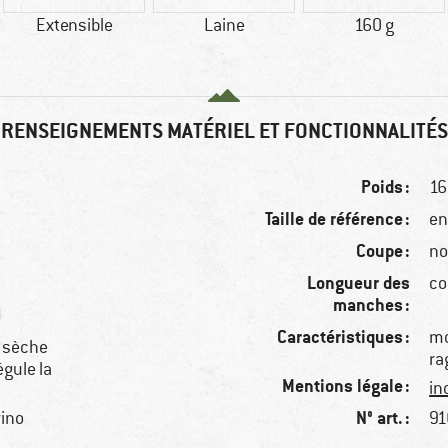
Extensible
Laine
160 g
RENSEIGNEMENTS MATÉRIEL ET FONCTIONNALITÉS
Poids :
16
Taille de référence :
en
Coupe :
no
Longueur des
co
manches :
d
Caractéristiques :
mo
, sèche
ra
égule la
Mentions légale :
in
N° art. :
rino
91