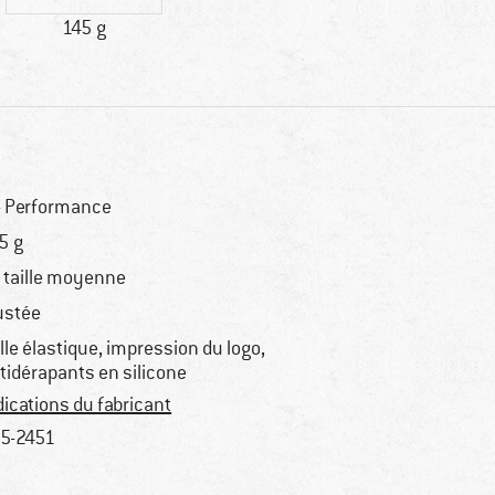
145 g
 Performance
5 g
 taille moyenne
ustée
ille élastique, impression du logo,
tidérapants en silicone
dications du fabricant
5-2451