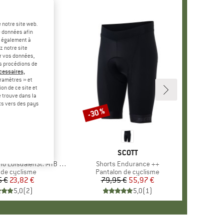
 notre site web.
e données afin
t également à
z notre site
er vos données,
us procédions de
écessaires,
ramètres » et
on de ce site et
 trouve dans la
rts vers des pays
-30 %
Remise
MARQUE
STOIC
MARQUE
SCOTT
 LofsdalenSt. MTB S/S
Article
Shorts Endurance ++
t group
t de cyclisme
Product group
Pantalon de cyclisme
5 €
Prix
Prix réduit
23,82 €
79,95 €
Prix
Prix réduit
55,97 €
5,0
(
2
)
5,0
(
1
)