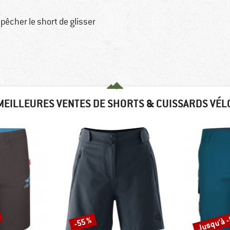
êcher le short de glisser
MEILLEURES VENTES DE SHORTS & CUISSARDS VÉL
Jusqu'à 
-55 %
Remise
Remise