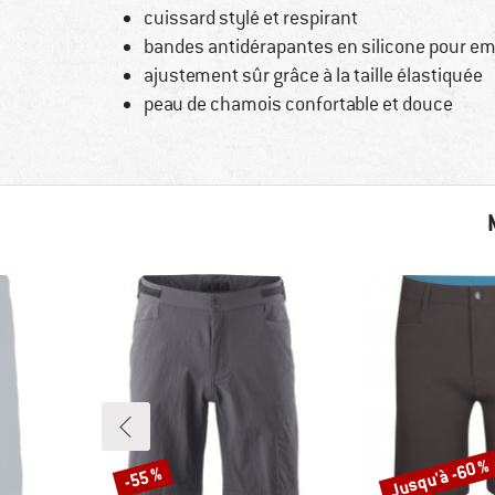
cuissard stylé et respirant
bandes antidérapantes en silicone pour emp
ajustement sûr grâce à la taille élastiquée
peau de chamois confortable et douce
Jusqu'à -60 %
-55 %
Remise
Remise