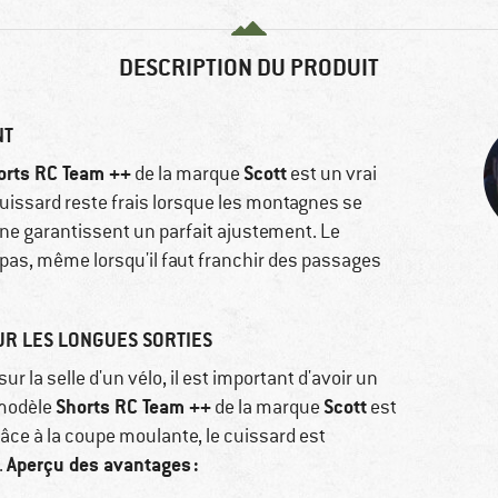
DESCRIPTION DU PRODUIT
NT
orts RC Team ++
Scott
de la marque
est un vrai
cuissard reste frais lorsque les montagnes se
ne garantissent un parfait ajustement. Le
se pas, même lorsqu'il faut franchir des passages
UR LES LONGUES SORTIES
ur la selle d'un vélo, il est important d'avoir un
Shorts RC Team ++
Scott
 modèle
de la marque
est
âce à la coupe moulante, le cuissard est
Aperçu des avantages :
.