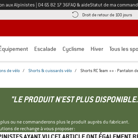
Appelez-nous au
on aux Alpinistes
|
04 65 82 17 36
FAQ & aide
Statut de ma command
e les informations de paiement ici ! Ouvre une boîte d'information
Tro
Droit de retour de 100 jours
Équipement
Escalade
Cyclisme
Hiver
Tous les spo
ons de vélo
/
Shorts & cuissards vélo
/
Shorts RC Team ++ - Pantalon d
"LE PRODUIT N'EST PLUS DISPONIBLE.
s plus ou ne commanderons plus le produit auprès du fabricant.
tions de rechange à vous proposer :
PINISTES AYANT VU CET ARTICLE ONT ÉGALEMENT 