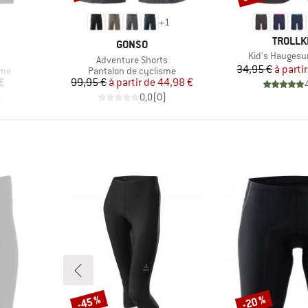
+
1
MARQU
TROLLK
MARQUE
GONSO
Article
Kid's Haugesu
Article
Adventure Shorts
Pr
Pr
34,95 €
à parti
Product group
sme
Pantalon de cyclisme
duit
Prix
Prix réduit
€
99,95 €
à partir de
44,98 €
)
0,0
(
0
)
-45 %
-20 %
Remise
Remise