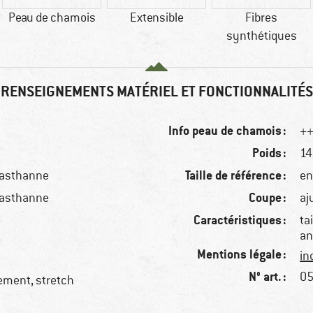
Peau de chamois
Extensible
Fibres
synthétiques
RENSEIGNEMENTS MATÉRIEL ET FONCTIONNALITÉS
Info peau de chamois :
++
Poids :
14
Taille de référence :
lasthanne
en
Coupe :
lasthanne
aj
Caractéristiques :
ta
an
Mentions légale :
in
N° art. :
05
dement, stretch