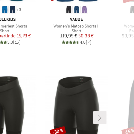
+
3
RQUE
MARQUE
OLLKIDS
VAUDE
Article
Articl
merfest Shorts
Women's Matoso Shorts II
Wome
Product group
Product group
Pr
Short
Short
Pa
Prix
Prix réduit
Prix
Prix réduit
partir de
15,73 €
119,95 €
50,38 €
99,95
5,0
(
15
)
4,6
(
7
)
-30 %
-15 
Remise
Remi