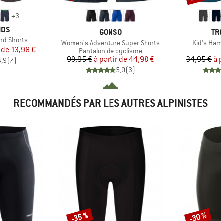
+
3
E
IDS
MARQUE
MA
GONSO
TR
nd Shorts
Article
Article
Women's Adventure Super Shorts
Kid's Ham
ix
ix réduit
r de
13,98 €
Product group
Pantalon de cyclisme
Prix
Prix réduit
99,95 €
à partir de
44,98 €
34,95 €
à 
4,9
(
7
)
5,0
(
3
)
RECOMMANDÉS PAR LES AUTRES ALPINISTES
-35 %
-30 %
Remise
Remise