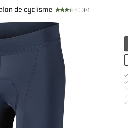
alon de cyclisme
3,3
(4)