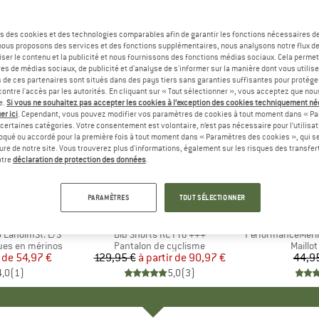
s des cookies et des technologies comparables afin de garantir les fonctions nécessaires de
, nous proposons des services et des fonctions supplémentaires, nous analysons notre flux d
ser le contenu et la publicité et nous fournissons des fonctions médias sociaux. Cela perme
es de médias sociaux, de publicité et d'analyse de s'informer sur la manière dont vous utilise
s de ces partenaires sont situés dans des pays tiers sans garanties suffisantes pour protég
ontre l'accès par les autorités. En cliquant sur « Tout sélectionner », vous acceptez que no
e.
Si vous ne souhaitez pas accepter les cookies à l’exception des cookies techniquement n
er ici
. Cependant, vous pouvez modifier vos paramètres de cookies à tout moment dans « Pa
certaines catégories. Votre consentement est volontaire, n’est pas nécessaire pour l’utilisati
oqué ou accordé pour la première fois à tout moment dans « Paramètres des cookies », qui se
eure de notre site. Vous trouverez plus d'informations, également sur les risques des transfe
Jusqu'à -30 %
-47 %
Remise
Remise
otre
déclaration de protection des données
.
PARAMÈTRES
TOUT SÉLECTIONNER
QUE
C
MARQUE
SCOTT
 LaholmSt. L/S
Article
Bib Shorts RC Pro +++
Article
PerformanceMerino
ues en mérinos
Product group
Pantalon de cyclisme
Produc
Maillo
 de
ix
ix réduit
54,97 €
129,95 €
à partir de
Prix
Prix réduit
90,97 €
44,9
4,0
(
1
)
5,0
(
3
)