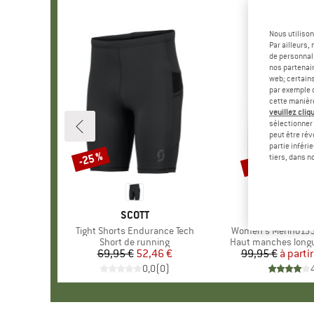
Nous utilison
Par ailleurs
de personnali
nos partenair
web; certain
par exemple c
cette manièr
veuillez cliqu
sélectionner 
peut être rév
partie inféri
Jusqu'à -45 %
-25 %
Remise
Remise
tiers, dans n
MARQUE
SCOTT
MAR
STOI
Article
Tight Shorts Endurance Tech
Article
Women's Merino155
Product group
Short de running
Product group
Haut manches long
69,95 €
Prix
Prix réduit
52,46 €
99,95 €
à partir
Pr
Pr
0,0
(
0
)