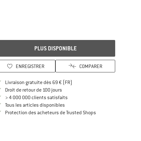
PLUS DISPONIBLE
ENREGISTRER
COMPARER
Trouve les infos sur la livraison 
Livraison gratuite dès 69 € (FR)
Trouve les informations de paiement i
Droit de retour de 100 jours
> 4 000 000 clients satisfaits
Tous les articles disponibles
Trouve toutes les infos
Protection des acheteurs de Trusted Shops