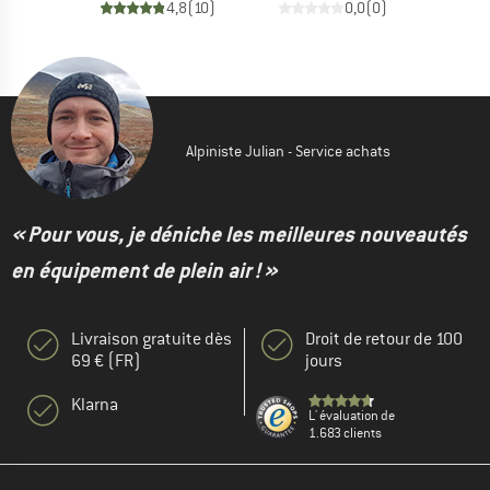
4,8
(
10
)
0,0
(
0
)
Alpiniste Julian - Service achats
« Pour vous, je déniche les meilleures nouveautés
en équipement de plein air ! »
Livraison gratuite dès
Droit de retour de 100
69 € (FR)
jours
Klarna
L' évaluation de
1.683 clients