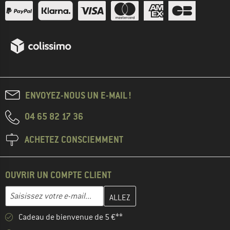
ENVOYEZ-NOUS UN E-MAIL !
04 65 82 17 36
ACHETEZ CONSCIEMMENT
OUVRIR UN COMPTE CLIENT
Entrez votre adresse e-mail ici et créez votre compte client à la 
Adresse e-mail
Cadeau de bienvenue de 5 €**