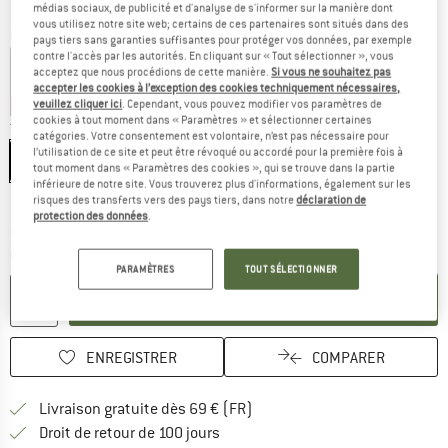
médias sociaux, de publicité et d'analyse de s'informer sur la manière dont
vous utilisez notre site web; certains de ces partenaires sont situés dans des
Couleur:
White / Black
pays tiers sans garanties suffisantes pour protéger vos données, par exemple
contre l'accès par les autorités. En cliquant sur « Tout sélectionner », vous
acceptez que nous procédions de cette manière.
Si vous ne souhaitez pas
accepter les cookies à l’exception des cookies techniquement nécessaires,
veuillez cliquer ici
. Cependant, vous pouvez modifier vos paramètres de
-30 %
-30 %
cookies à tout moment dans « Paramètres » et sélectionner certaines
Taille: EU
36-38
catégories. Votre consentement est volontaire, n’est pas nécessaire pour
l’utilisation de ce site et peut être révoqué ou accordé pour la première fois à
EU
36-38
EU
39-41
EU
42-44
EU
45-47
tout moment dans « Paramètres des cookies », qui se trouve dans la partie
inférieure de notre site. Vous trouverez plus d'informations, également sur les
Guide des tailles
risques des transferts vers des pays tiers, dans notre
déclaration de
protection des données
.
Le lien s'ouvre dans une boîte d'inf
Délai de livraison: 3-5 jours ouvrables
Quantité:
PARAMÈTRES
TOUT SÉLECTIONNER
AJOUTER AU PANIER
ENREGISTRER
COMPARER
Trouve les infos sur la livrais
Livraison gratuite dès 69 € (FR)
Trouve les informations de paiemen
Droit de retour de 100 jours