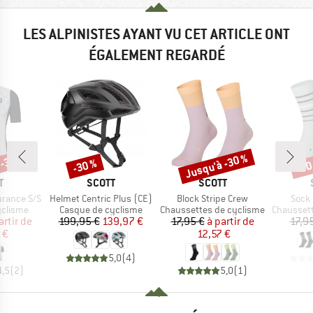
LES ALPINISTES AYANT VU CET ARTICLE ONT
ÉGALEMENT REGARDÉ
 -30 %
Jusqu'à -30 %
-30 %
-30
Remise
Remise
Rem
UE
MARQUE
MARQUE
T
SCOTT
SCOTT
Article
Article
Articl
urance S/S
Helmet Centric Plus (CE)
Block Stripe Crew
Sock 
up
Product group
Product group
Product g
yclisme
Casque de cyclisme
Chaussettes de cyclisme
Chaussett
ix
ix réduit
Prix
Prix réduit
Prix
Prix réduit
artir de
199,95 €
139,97 €
17,95 €
à partir de
17,9
 €
12,57 €
5,0
(
4
)
4,5
(
2
)
5,0
(
1
)