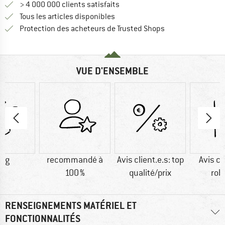
> 4 000 000 clients satisfaits
Tous les articles disponibles
Trouve toutes les i
Protection des acheteurs de Trusted Shops
VUE D'ENSEMBLE
0 g
recommandé à
Avis client.e.s: top
Avis cl
100 %
qualité/prix
rob
RENSEIGNEMENTS MATÉRIEL ET
FONCTIONNALITÉS