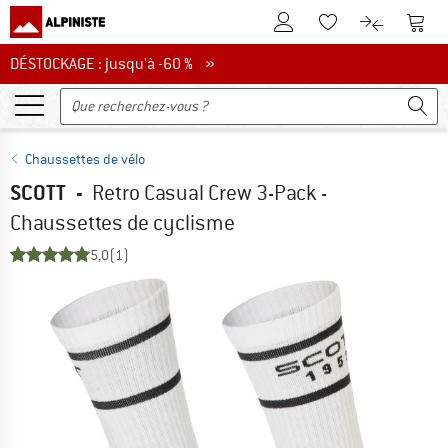
Vers le compte client
Vers 
Vers la liste d'env
Vers le com
DÉSTOCKAGE : jusqu'à -60 %
DÉSTOCKAGE : jusqu'à -60 % »
Chaussettes de vélo
SCOTT
-
Retro Casual Crew 3-Pack -
Chaussettes de cyclisme
5,0
(1)