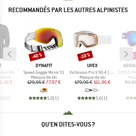
RECOMMANDÉS PAR LES AUTRES ALPINISTES
-40 %
-10 %
-15
Remise
Remise
Rem
UE
MARQUE
MARQUE
MARQ
T
DYNAFIT
UVEX
ADIDA
Article
Article
Article
uter Wb
Speed Goggle Mirror S1
Victorious Pro V S0-4 (VLT 7-81%)
SP0121 Mirr
oup
Product group
Product group
Prod
clisme
Masque de ski
Masque de ski
Masq
ix
ix réduit
Prix
Prix réduit
Prix
Prix réduit
5,48 €
129,95 €
77,97 €
179,95 €
161,96 €
99,95
0,0
(
0
)
5,0
(
1
)
5,0
(
1
)
QU'EN DITES-VOUS ?