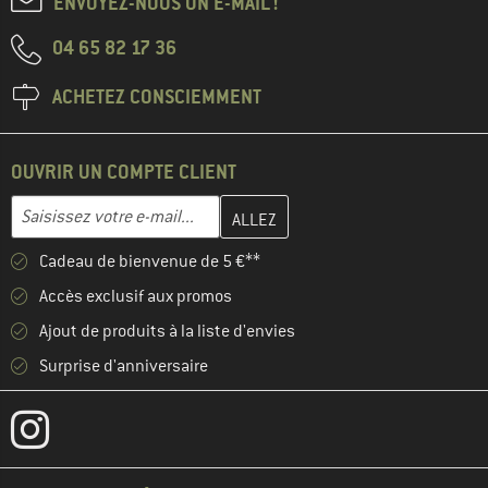
ENVOYEZ-NOUS UN E-MAIL !
04 65 82 17 36
ACHETEZ CONSCIEMMENT
OUVRIR UN COMPTE CLIENT
Entrez votre adresse e-mail ici et créez votre compte client à la 
Adresse e-mail
Cadeau de bienvenue de 5 €**
Accès exclusif aux promos
Ajout de produits à la liste d'envies
Surprise d'anniversaire