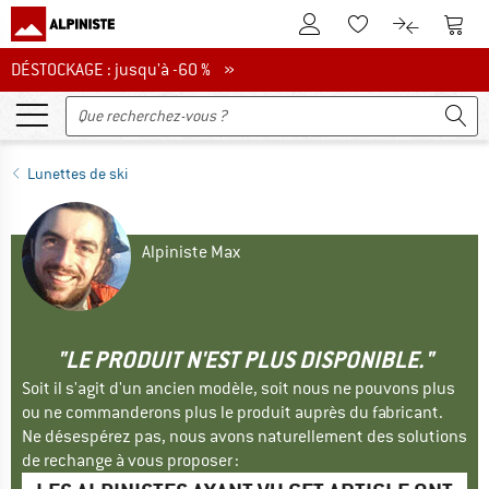
Vers le compte client
Vers 
Vers la liste d'env
Vers le com
DÉSTOCKAGE : jusqu'à -60 %
DÉSTOCKAGE : jusqu'à -60 % »
Lunettes de ski
Alpiniste Max
"LE PRODUIT N'EST PLUS DISPONIBLE."
Soit il s'agit d'un ancien modèle, soit nous ne pouvons plus
ou ne commanderons plus le produit auprès du fabricant.
Ne désespérez pas, nous avons naturellement des solutions
de rechange à vous proposer :