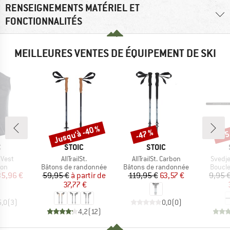
RENSEIGNEMENTS MATÉRIEL ET
FONCTIONNALITÉS
MEILLEURES VENTES DE ÉQUIPEMENT DE SKI
Jusqu'à -40 %
-47 %
-65
Remise
Remise
Rem
QUE
MARQUE
MARQUE
C
STOIC
STOIC
Article
Article
Article
 Vest
AllTrailSt.
AllTrailSt. Carbon
Svedje
 group
Product group
Product group
Produc
ion
Bâtons de randonnée
Bâtons de randonnée
Boucle
ix
ix réduit
Prix
Prix réduit
Prix
Prix réduit
35,96 €
59,95 €
à partir de
119,95 €
63,57 €
9,95 
37,77 €
5,0
(
3
)
0,0
(
0
)
4,2
(
12
)