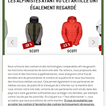
LES ALPINISTES AYANT VU CET ARTICLE ONT
ÉGALEMENT REGARDÉ
Jus
-15 %
-18 %
Remise
Remise
Rem
QUE
T
MARQUE
SCOTT
MARQUE
SCOTT
o L/S
Article
Jacket Vertic GTX 3L
Article
Insuloft Light Down Jacket
Article
Helmet Cad
oup
yclisme
Product group
Veste de ski
Product group
Doudoune
Produc
Casque
ix
ix réduit
6,97 €
649,95 €
Prix
Prix réduit
532,96 €
249,95 €
Prix
Prix réduit
212,46 €
249,95
Nous utilisons des cookies et des technologies comparables afin de garantir
1
les fonctions nécessaires de notre site web. Par ailleurs, nous proposons des
services et des fonctions supplémentaires, nous analysons notre flux de
0,0
(
0
)
4,0
(
1
)
0,0
(
0
)
données afin de personnaliser le contenu et la publicité et nous fournissons
des fonctions médias sociaux. Cela permet également à nos partenaires de
médias sociaux, de publicité et d'analyse de s'informer sur la manière dont
vous utilisez notre site web; certains de ces partenaires sont situés dans des
pays tiers sans garanties suffisantes pour protéger vos données, par exemple
contre l'accès par les autorités. En cliquant sur « Tout sélectionner », vous
acceptez que nous procédions de cette manière.
Si vous ne souhaitez pas
SCOTT
-
Faze II S2 (VLT 21%) - Masque de ski
accepter les cookies à l’exception des cookies techniquement nécessaires,