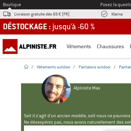
Vers le
Boutique
Posez la questi
Trouv
Livraison gratuite dès 69 € (FR)
Klarna
DÉSTOCKAGE : jusqu'à -60 %
Vêtements
Chaussures
Page d'accueil
/
Vêtements outdoor
/
Pantalons outdoor
/
Pantal
Alpiniste Max
Soit il s'agit d'un ancien modèle, soit nous ne pouvon
Ne désespérez pas, nous avons naturellement des solu