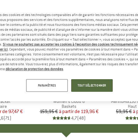
s des cookies et des technologies comparables afin de garantir les fonctions nécessaires de
, nous proposons des services et des fonctions supplémentaires, nous analysons notre flux d
ser le contenu et la publicité et nous fournissons des fonctions médias sociaux. Cela perme
es de médias sociaux, de publicité et d'analyse de s'informer sur la manière dont vous utilise
s de ces partenaires sont situés dans des pays tiers sans garanties suffisantes pour protég
ontre l'accès par les autorités. En cliquant sur « Tout sélectionner », vous acceptez que no
e.
Si vous ne souhaitez pas accepter les cookies à l’exception des cookies techniquement n
er ici
. Cependant, vous pouvez modifier vos paramètres de cookies à tout moment dans « Pa
certaines catégories. Votre consentement est volontaire, n’est pas nécessaire pour l’utilisati
oqué ou accordé pour la première fois à tout moment dans « Paramètres des cookies », qui se
eure de notre site. Vous trouverez plus d'informations, également sur les risques des transfe
Jusqu'à -25 %
Jusqu'à 
Remise
Remise
otre
déclaration de protection des données
.
+
1
+
9
PARAMÈTRES
TOUT SÉLECTIONNER
E
NIA
MARQUE
ON
MA
HEB
Jacket
Article
Women's Cloud 6
Article
MerinoMix150 P
group
aire
Product group
Baskets
Produ
Haut 
r de
ix
ix réduit
97,47 €
159,95 €
à partir de
Prix
Prix réduit
119,96 €
59,95 €
à 
,6
(
71
)
4,7
(
48
)