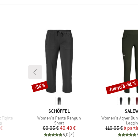
Jusqu'à -61 %
-55 %
Remise
Remise
MARQUE
MARQ
SCHÖFFEL
SALE
Article
Article
 Tights
Women's Pants Rangun
Women's Agner Dura
Product group
Produc
g
Short
Leggi
duit
Prix
Prix réduit
Pr
Pr
 €
89,95 €
40,48 €
119,95 €
à parti
)
5,0
(
7
)