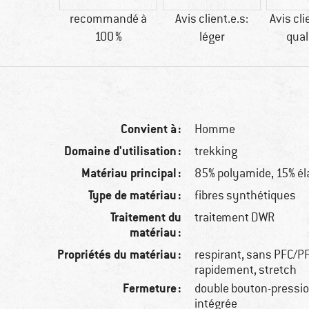
90 g
recommandé à
Avis client.e.s:
Avis cli
100 %
léger
qual
Convient à :
Homme
Domaine d'utilisation :
trekking
Matériau principal :
85% polyamide, 15% é
Type de matériau :
fibres synthétiques
Traitement du
traitement DWR
matériau :
Propriétés du matériau :
respirant, sans PFC/P
rapidement, stretch
Fermeture :
double bouton-pressio
intégrée