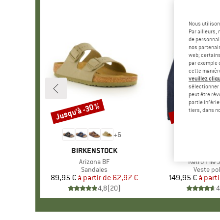
Nous utilison
Par ailleurs
de personnali
nos partenair
web; certain
par exemple c
cette manièr
veuillez cliqu
sélectionner 
peut être rév
partie inféri
Jusqu'à -30 %
Jusqu'à -35 %
Remise
Remise
tiers, dans n
+
6
MARQUE
BIRKENSTOCK
MARQU
PATAGO
Article
Arizona BF
Article
Retro Pile 
Product group
Sandales
Product 
Veste pol
89,95 €
à partir de
Prix
Prix réduit
62,97 €
149,95 €
à parti
Pr
Pr
4,8
(
20
)
4