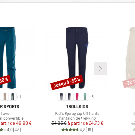
-50 %
Jusqu'à -55 %
-22 
Remise
Remi
+
1
+
3
QUE
MARQUE
R SPORTS
TROLLKIDS
Article
Article
A
Trave
Kid's Kjerag Zip Off Pants
B
 group
Product group
n convertible
Pantalon de trekking
Prix
Prix réduit
Prix
Prix réduit
partir de
49,98 €
54,95 €
à partir de
24,73 €
1
4,0
(
47
)
4,7
(
19
)