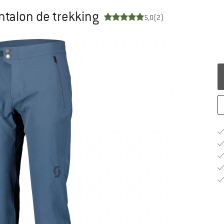
antalon de trekking
5,0
(2)