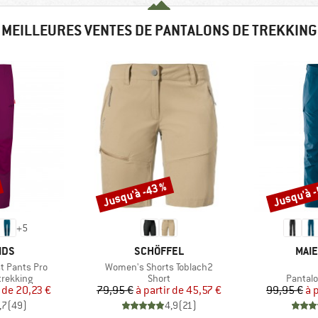
MEILLEURES VENTES DE PANTALONS DE TREKKING
Jusqu'à -43 %
Jusqu'à 
Remise
Remise
+
5
E
MARQUE
MAR
IDS
SCHÖFFEL
MAIE
Article
t Pants Pro
Women's Shorts Toblach2
up
Product group
Product
trekking
Short
Pantalo
ix
ix réduit
Prix
Prix réduit
r de
20,23 €
79,95 €
à partir de
45,57 €
99,95 €
à 
,7
(
49
)
4,9
(
21
)