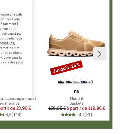
 notre site web.
e données afin
t également à
z notre site
er vos données,
us procédions de
écessaires,
ramètres » et
on de ce site et
 trouve dans la
rts vers des pays
-60 %
Jusqu'à -25 %
Remise
+
4
+
8
RQUE
ER PEAK
MARQUE
ON
ineconeHe. II T-Shirt
Article
Cloud 6
ct group
en mérinos
Product group
Baskets
partir de
Prix
Prix réduit
23,98 €
159,95 €
à partir de
Prix
Prix réduit
119,96 €
4,5
(
118
)
4,1
(
23
)