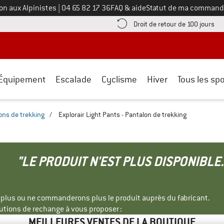
Appelez-nous au
on aux Alpinistes
|
04 65 82 17 36
FAQ & aide
Statut de ma command
e les informations de paiement ici ! Ouvre une boîte d'information
Tro
Droit de retour de 100 jours
Équipement
Escalade
Cyclisme
Hiver
Tous les spo
ons de trekking
/
Explorair Light Pants - Pantalon de trekking
"LE PRODUIT N'EST PLUS DISPONIBLE.
s plus ou ne commanderons plus le produit auprès du fabricant.
tions de rechange à vous proposer :
MEILLEURES VENTES DE LA BOUTIQUE