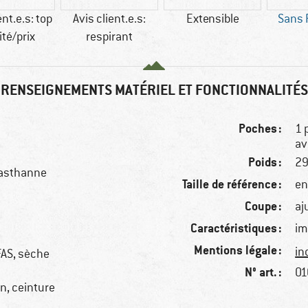
ent.e.s: top
Avis client.e.s:
Extensible
Sans 
ité/prix
respirant
RENSEIGNEMENTS MATÉRIEL ET FONCTIONNALITÉS
Poches :
1 
av
Poids :
29
lasthanne
Taille de référence :
en
Coupe :
aj
Caractéristiques :
im
Mentions légale :
in
FAS, sèche
N° art. :
01
n, ceinture