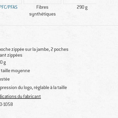
PFC/PFAS
Fibres
290 g
reco
synthétiques
poche zippée sur la jambe, 2 poches
ant zippées
0 g
 taille moyenne
ustée
pression du logo, réglable à la taille
dications du fabricant
0-1058