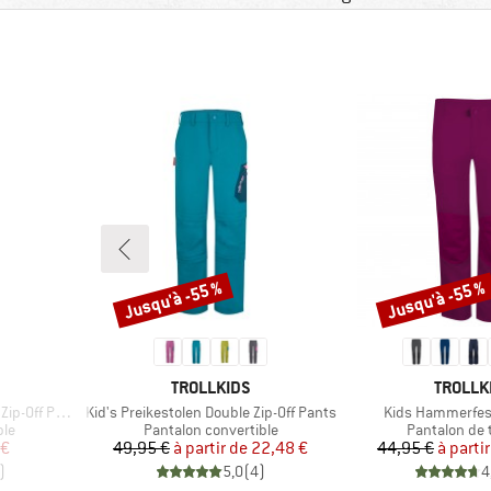
Jusqu'à -55 %
Jusqu'à -55 %
Remise
Remise
MARQUE
MARQU
TROLLKIDS
TROLLK
Article
Article
Pants Light
Kid's Preikestolen Double Zip-Off Pants
Kids Hammerfes
Product group
Product gro
ble
Pantalon convertible
Pantalon de 
duit
Prix
Prix réduit
Pr
Pr
 €
49,95 €
à partir de
22,48 €
44,95 €
à parti
)
5,0
(
4
)
4