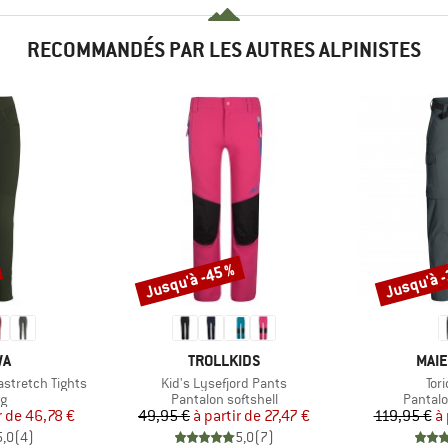
RECOMMANDÉS PAR LES AUTRES ALPINISTES
Jusqu'à -45 %
Jusqu'à 
Remise
Remise
UE
MARQUE
MAR
WA
TROLLKIDS
MAIE
Article
Arti
stretch Tights
Kid's Lysefjord Pants
Tori
t group
Product group
Product
ng
Pantalon softshell
Pantalo
ix
ix réduit
Prix
Prix réduit
r de
46,78 €
49,95 €
à partir de
27,47 €
119,95 €
à 
5,0
(
4
)
5,0
(
7
)