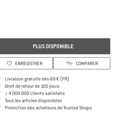
PLUS DISPONIBLE
ENREGISTRER
COMPARER
Trouve les infos sur la livraison 
Livraison gratuite dès 69 € (FR)
Trouve les informations de paiement i
Droit de retour de 100 jours
> 4 000 000 clients satisfaits
Tous les articles disponibles
Trouve toutes les infos
Protection des acheteurs de Trusted Shops