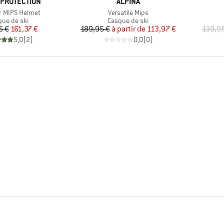
E
MARQUE
PROTECTION
ALPINA
Article
r MIPS Helmet
Versatile Mips
duct group
Product group
que de ski
Casque de ski
Prix
Prix réduit
Prix
Prix réduit
5 €
161,37 €
189,95 €
à partir de
113,97 €
139,95
5,0
(
2
)
0,0
(
0
)