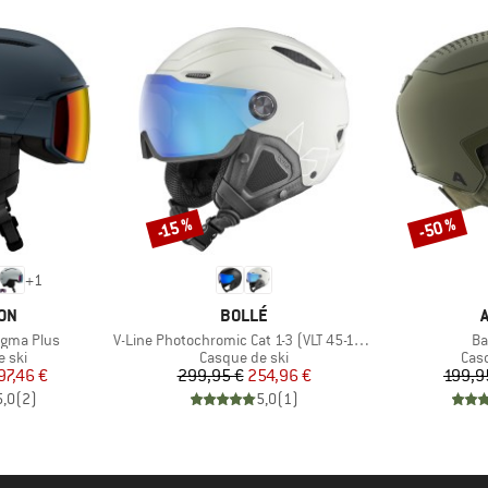
-50 %
-15 %
Remise
Remise
+
1
E
MARQUE
ON
BOLLÉ
Article
Art
igma Plus
V-Line Photochromic Cat 1-3 (VLT 45-12%)
Ba
group
Product group
Pro
 ski
Casque de ski
Cas
ix
ix réduit
Prix
Prix réduit
97,46 €
299,95 €
254,96 €
199,9
5,0
(
2
)
5,0
(
1
)