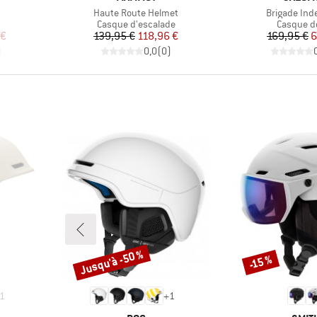
Article
Article
Haute Route Helmet
Brigade Ind
Product group
Product 
Casque d'escalade
Casque de
duit
Prix
Prix réduit
Pr
Pr
 €
139,95 €
118,96 €
169,95 €
6
)
0,0
(
0
)
Jusqu'à -50 %
-15 %
Remise
Remise
1
+
1