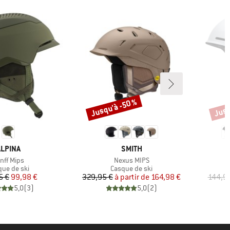
Jusqu'à -50 %
Jusq
Remise
Remi
MARQUE
MARQUE
ALPINA
SMITH
icle
Article
nff Mips
Nexus MIPS
duct group
Product group
que de ski
Casque de ski
Prix
Prix réduit
Prix
Prix réduit
5 €
99,98 €
329,95 €
à partir de
164,98 €
144,9
5,0
(
3
)
5,0
(
2
)