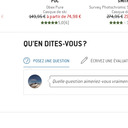
MARQUE
MARQ
POC
SMIT
Article
Article
Obex Pure
Survey Photochromic S1-
Product group
Product 
Casque de ski
Casque de
duit
Prix
Prix réduit
Pr
Pr
 €
149,95 €
à partir de
74,98 €
274,95 €
2
)
5,0
(
6
)
QU'EN DITES-VOUS ?
POSEZ UNE QUESTION
ÉCRIVEZ UNE ÉVALUAT