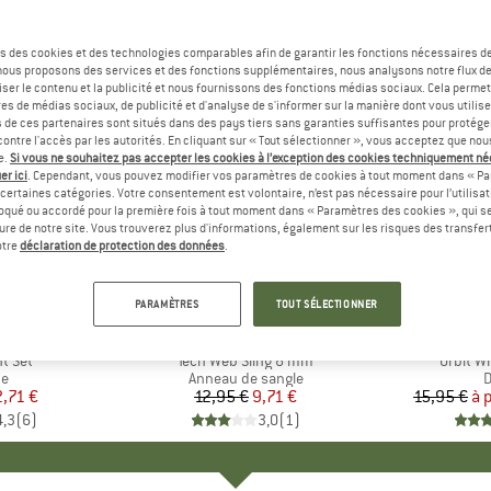
s des cookies et des technologies comparables afin de garantir les fonctions nécessaires de
, nous proposons des services et des fonctions supplémentaires, nous analysons notre flux d
ser le contenu et la publicité et nous fournissons des fonctions médias sociaux. Cela perme
es de médias sociaux, de publicité et d'analyse de s'informer sur la manière dont vous utilise
s de ces partenaires sont situés dans des pays tiers sans garanties suffisantes pour protég
ontre l'accès par les autorités. En cliquant sur « Tout sélectionner », vous acceptez que no
e.
Si vous ne souhaitez pas accepter les cookies à l’exception des cookies techniquement n
er ici
. Cependant, vous pouvez modifier vos paramètres de cookies à tout moment dans « Pa
certaines catégories. Votre consentement est volontaire, n’est pas nécessaire pour l’utilisati
oqué ou accordé pour la première fois à tout moment dans « Paramètres des cookies », qui se
eure de notre site. Vous trouverez plus d'informations, également sur les risques des transfe
-25 %
-15 %
Remise
Remise
otre
déclaration de protection des données
.
PARAMÈTRES
TOUT SÉLECTIONNER
LPIN
MARQUE
EDELRID
M
C
ht Set
Article
Tech Web Sling 8 mm
Article
Orbit W
ct group
ne
Product group
Anneau de sangle
P
D
ix
ix réduit
2,71 €
12,95 €
Prix
Prix réduit
9,71 €
15,95 €
à 
4,3
(
6
)
3,0
(
1
)