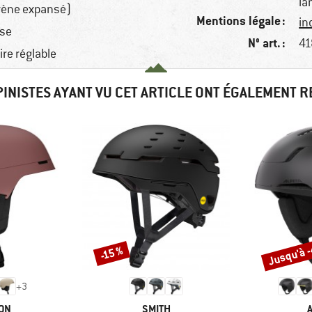
la
rène expansé)
Mentions légale :
in
se
N° art. :
41
ire réglable
PINISTES AYANT VU CET ARTICLE ONT ÉGALEMENT 
Jusqu'à 
-15 %
Remise
Remise
+
3
E
MARQUE
ON
SMITH