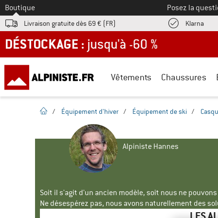
Vers le
Boutique
Posez la questi
Trouv
Livraison gratuite dès 69 € (FR)
Klarna
DÉSTOCKAGE : jusqu'à -60 %
Vêtements
Chaussures
Page d'accueil
/
Équipement d'hiver
/
Équipement de ski
/
Casqu
Alpiniste Hannes
Soit il s'agit d'un ancien modèle, soit nous ne pouvon
Ne désespérez pas, nous avons naturellement des solu
LES A