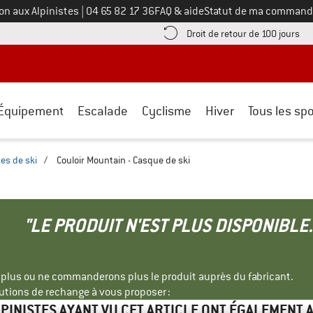
Appelez-nous au
on aux Alpinistes
|
04 65 82 17 36
FAQ & aide
Statut de ma command
e les informations de paiement ici ! Ouvre une boîte d'information
Tro
Droit de retour de 100 jours
Équipement
Escalade
Cyclisme
Hiver
Tous les spo
es de ski
/
Couloir Mountain - Casque de ski
"LE PRODUIT N'EST PLUS DISPONIBLE.
s plus ou ne commanderons plus le produit auprès du fabricant.
tions de rechange à vous proposer :
LPINISTES AYANT VU CET ARTICLE ONT ÉGALEMENT 