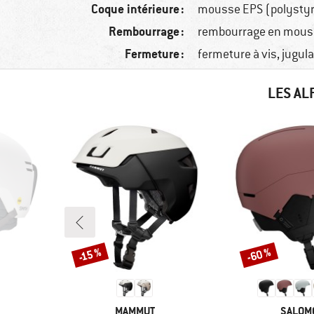
Coque intérieure :
mousse EPS (polysty
Rembourrage :
rembourrage en mous
Fermeture :
fermeture à vis, jugula
LES AL
-60 %
-15 %
Remise
Remise
MARQUE
MARQU
MAMMUT
SALOM