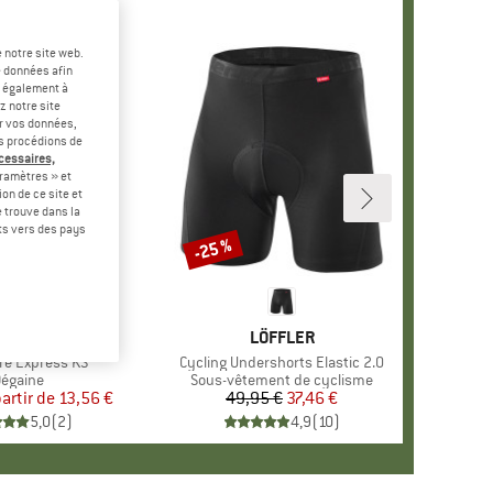
 notre site web.
e données afin
t également à
z notre site
er vos données,
us procédions de
écessaires,
ramètres » et
on de ce site et
 trouve dans la
rts vers des pays
-25 %
Remise
ARQUE
.A.M.P.
MARQUE
LÖFFLER
ire Express KS
Article
Cycling Undershorts Elastic 2.0
roduct group
égaine
Product group
Sous-vêtement de cyclisme
partir de
Prix
Prix réduit
13,56 €
49,95 €
Prix
Prix réduit
37,46 €
5,0
(
2
)
4,9
(
10
)