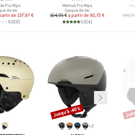
Article
Arti
ile Pro Mips
Method Pro Mips
Day
duct group
Product group
que de ski
Casque de ski
Prix
Prix réduit
Prix
Prix réduit
partir de
137,97 €
164,95 €
à partir de
90,72 €
148,9
0,0
(
0
)
5,0
(
4
)
Jusqu'à -40 %
Jusq
Remise
Remi
+
3