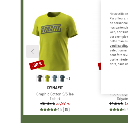
Nous utilison
Par ailleurs
de personnali
nos partenair
web; certain
par exemple c
cette manièr
veuillez cliqu
sélectionner 
peut être rév
partie inféri
-30 %
-15 %
Remise
Remise
tiers, dans n
+
1
MARQUE
DYNAFIT
MARQUE
AUSTRIA
Article
Graphic Cotton S/S Tee
Article
Rockit Lig
Product group
T-shirt
Produ
Dégai
39,95 €
Prix
Prix réduit
27,97 €
14,95 €
Pr
Pr
1
4,8
(
19
)