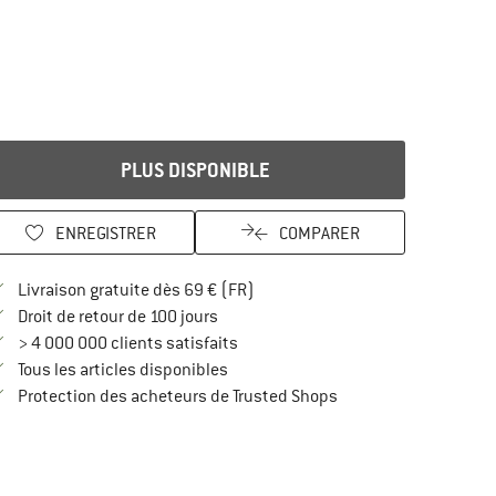
PLUS DISPONIBLE
ENREGISTRER
COMPARER
Trouve les infos sur la livraison 
Livraison gratuite dès 69 € (FR)
Trouve les informations de paiement i
Droit de retour de 100 jours
> 4 000 000 clients satisfaits
Tous les articles disponibles
Trouve toutes les infos
Protection des acheteurs de Trusted Shops