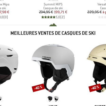
Article
Article
ex Mips
Summit MIPS
Versat
group
Product group
Pro
 ski
Casque de ski
Cas
ix
ix réduit
Prix
Prix réduit
7,98 €
234,95 €
199,71 €
229,95 €
à 
0,0
(
0
)
5,0
(
2
)
MEILLEURES VENTES DE CASQUES DE SKI
-40 %
-40 %
Remise
Remise