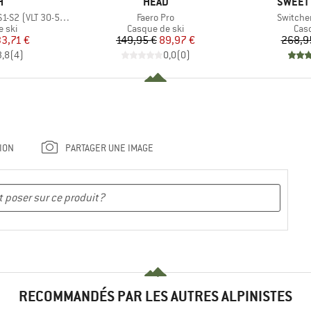
UE
MARQUE
MARQU
H
HEAD
SWEET 
Article
Article
S2 (VLT 30-50%)
Faero Pro
Switche
group
Product group
Pro
 ski
Casque de ski
Cas
ix
ix réduit
Prix
Prix réduit
33,71 €
149,95 €
89,97 €
268,9
3,8
(
4
)
0,0
(
0
)
ION
PARTAGER UNE IMAGE
RECOMMANDÉS PAR LES AUTRES ALPINISTES