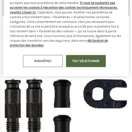
0,0
(
0
)
4,6
(
8
)
acceptez que nous procédions de cette manière.
Si vous ne souhaitez pas
accepter les cookies à l’exception des cookies techniquement nécessaires,
veuillez cliquer ici
. Cependant, vous pouvez modifier vos paramètres de
cookies à tout moment dans « Paramètres » et sélectionner certaines
catégories. Votre consentement est volontaire, n’est pas nécessaire pour
l’utilisation de ce site et peut être révoqué ou accordé pour la première fois à
SCHWALBE
-
SV-SCV Conversion Kit (Valve
tout moment dans « Paramètres des cookies », qui se trouve dans la partie
inférieure de notre site. Vous trouverez plus d'informations, également sur les
Only) - Accessoires pneus & chambres à air
risques des transferts vers des pays tiers, dans notre
déclaration de
protection des données
.
(0)
PARAMÈTRES
TOUT SÉLECTIONNER