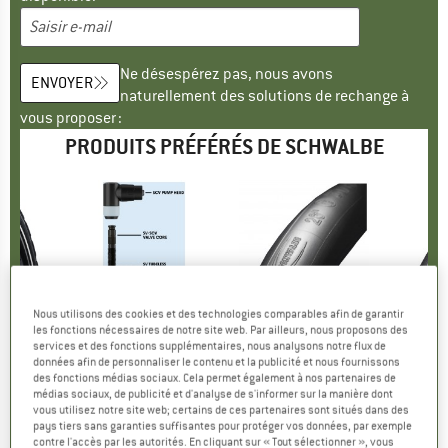
Ne désespérez pas, nous avons
ENVOYER
naturellement des solutions de rechange à
vous proposer :
PRODUITS PRÉFÉRÉS DE SCHWALBE
-40 %
-40 %
-40
Remise
Remise
Rem
Nous utilisons des cookies et des technologies comparables afin de garantir
E
LBE
MARQUE
SCHWALBE
MARQUE
SCHWALBE
MA
SC
les fonctions nécessaires de notre site web. Par ailleurs, nous proposons des
services et des fonctions supplémentaires, nous analysons notre flux de
622) SR V-Guard
Article
Tubeless Clik Valve SCV (Set of 2)
Article
28'' Schlauch 28/47-622/635 SV 17
Article
28'' Schlauch 18/
données afin de personnaliser le contenu et la publicité et nous fournissons
group
vélo
Product group
Valve de vélo
Product group
Chambre à air pour vélo
Product 
Chambre 
des fonctions médias sociaux. Cela permet également à nos partenaires de
ix
ix réduit
,97 €
23,95 €
à partir de
Prix
Prix réduit
8,90 €
à partir de
Prix
Prix réduit
8,90 
médias sociaux, de publicité et d'analyse de s'informer sur la manière dont
14,37 €
5,34 €
vous utilisez notre site web; certains de ces partenaires sont situés dans des
pays tiers sans garanties suffisantes pour protéger vos données, par exemple
0,0
(
0
)
contre l'accès par les autorités. En cliquant sur « Tout sélectionner », vous