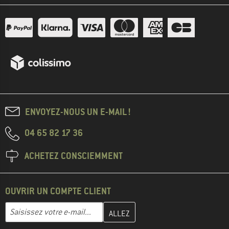
ENVOYEZ-NOUS UN E-MAIL !
04 65 82 17 36
ACHETEZ CONSCIEMMENT
OUVRIR UN COMPTE CLIENT
Entrez votre adresse e-mail ici et créez votre compte client à la 
Adresse e-mail