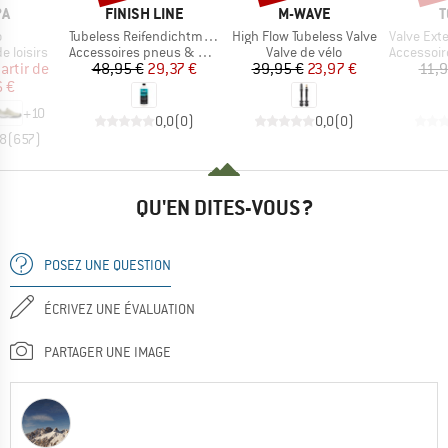
UE
MARQUE
MARQUE
M
PA
FINISH LINE
M-WAVE
T
e
Article
Article
Article
o
Tubeless Reifendichtmittel
High Flow Tubeless Valve
Valve Extende
p
Product group
Product group
Product g
 loisirs
Accessoires pneus & chambres à air
Valve de vélo
Accessoires pne
ix
ix réduit
Prix
Prix réduit
Prix
Prix réduit
artir de
48,95 €
29,37 €
39,95 €
23,97 €
11,9
 €
+
10
0,0
(
0
)
0,0
(
0
)
,8
(
657
)
QU'EN DITES-VOUS ?
POSEZ UNE QUESTION
ÉCRIVEZ UNE ÉVALUATION
PARTAGER UNE IMAGE