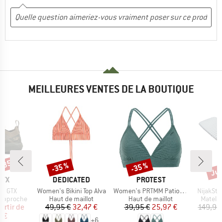
MEILLEURES VENTES DE LA BOUTIQUE
 -35 %
Jus
-35 %
-35 %
Remise
Remise
Rem
E
MARQUE
MARQUE
RYX
DEDICATED
PROTEST
Article
Article
Article
ne GTX
Women's Bikini Top Alva
Women's PRTMM Patio Triangle
NijakSt. 
Product group
Product group
Produc
'approche
Haut de maillot
Haut de maillot
Matela
ix
ix réduit
Prix
Prix réduit
Prix
Prix réduit
artir de
49,95 €
32,47 €
39,95 €
25,97 €
149,95
 €
8
+
6