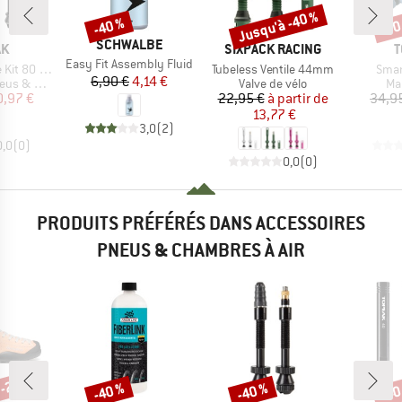
Jusqu'à -40 %
-40 %
-30
Remise
Remise
Rem
MARQUE
SCHWALBE
UE
MARQUE
M
AK
SIXPACK RACING
T
Article
Easy Fit Assembly Fluid
Article
Artic
Kit 80 mm
Tubeless Ventile 44mm
Smar
Prix
Prix réduit
6,90 €
4,14 €
Product group
Pr
bres à air
Valve de vélo
Ma
ix
ix réduit
Prix
Prix réduit
0,97 €
22,95 €
à partir de
34,9
13,77 €
3,0
(
2
)
0,0
(
0
)
0,0
(
0
)
PRODUITS PRÉFÉRÉS DANS ACCESSOIRES
PNEUS & CHAMBRES À AIR
 -25 %
-40 %
-40 %
-40
Remise
Remise
Rem