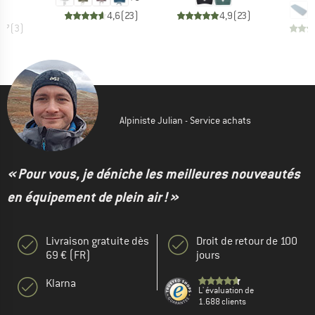
4,6
(
23
)
4,9
(
23
)
3,7
(
3
)
Alpiniste Julian - Service achats
« Pour vous, je déniche les meilleures nouveautés
en équipement de plein air ! »
Livraison gratuite dès
Droit de retour de 100
69 € (FR)
jours
Klarna
L' évaluation de
1.688 clients