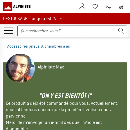
Vers le compte client
Vers 
Vers la liste d'env
Vers le com
DÉSTOCKAGE : jusqu'à -60 %
DÉSTOCKAGE : jusqu'à -60 % »
Accessoires pneus & chambres à air
Alpiniste Max
"ON Y EST BIENTÔT !"
Ce produit a déjà été commandé pour vous. Actuellement,
nous attendons encore que la première livraison nous
parvienne.
Merci de m'envoyer un e-mail dès que l'article est
disponible: