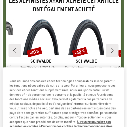
LES ALPINISTES AYANT ACHETÉ CET ARTICLE
ONT ÉGALEMENT ACHETÉ
-40 %
-40 %
-40
Remise
Remise
Rem
E
LBE
MARQUE
SCHWALBE
MARQUE
SCHWALBE
MA
SC
r Ground TLE FB
Article
One 365 Perf 28'' (25-622) RG Folding
Article
One Performance Line Raceguard Mikroskin TLE 28'' (32-622)
Article
One Performance 28'' 
group
vélo
Product group
Pneu de vélo
Product group
Pneu de vélo
Pro
Pne
ix
ix réduit
1,37 €
51,95 €
Prix
Prix réduit
31,17 €
61,95 €
Prix
Prix réduit
37,17 €
43,9
Nous utilisons des cookies et des technologies comparables afin de garantir
les fonctions nécessaires de notre site web. Par ailleurs, nous proposons des
services et des fonctions supplémentaires, nous analysons notre flux de
0,0
(
0
)
0,0
(
0
)
0,0
(
0
)
données afin de personnaliser le contenu et la publicité et nous fournissons
des fonctions médias sociaux. Cela permet également à nos partenaires de
médias sociaux, de publicité et d'analyse de s'informer sur la manière dont
vous utilisez notre site web; certains de ces partenaires sont situés dans des
pays tiers sans garanties suffisantes pour protéger vos données, par exemple
contre l'accès par les autorités. En cliquant sur « Tout sélectionner », vous
SCHWALBE
-
Marathon Plus Tour Perf 27,5''
acceptez que nous procédions de cette manière.
Si vous ne souhaitez pas
accepter les cookies à l’exception des cookies techniquement nécessaires,