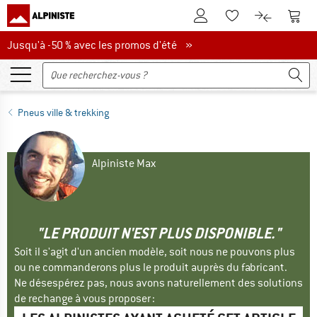
Vers le compte client
Vers 
Vers la liste d'env
Vers le com
Jusqu'à -50 % avec les promos d'été
Jusqu'à -50 % avec les promos d'été »
Pneus ville & trekking
Alpiniste Max
"LE PRODUIT N'EST PLUS DISPONIBLE."
Soit il s'agit d'un ancien modèle, soit nous ne pouvons plus
ou ne commanderons plus le produit auprès du fabricant.
Ne désespérez pas, nous avons naturellement des solutions
de rechange à vous proposer :