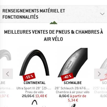
RENSEIGNEMENTS MATÉRIEL ET
FONCTIONNALITÉS
MEILLEURES VENTES DE PNEUS & CHAMBRES À
AIR VÉLO
-55 %
-40 %
-40
Remise
Remise
Rem
E
MARQUE
MARQUE
MA
LBE
CONTINENTAL
SCHWALBE
SC
Article
Article
Article
 Tubeless 29x2,25
Ultra Sport III 28'' (23-622) Foldable
28'' Schlauch 28/47-622/635 SV 17
27,5'' bis 29'' Sch
group
Product group
Product group
Product 
vélo
Pneu de vélo
Chambre à air pour vélo
Chambre 
ix
ix réduit
Prix
Prix réduit
Prix
Prix réduit
3,97 €
29,95 €
13,48 €
8,90 €
à partir de
8,9
5,34 €