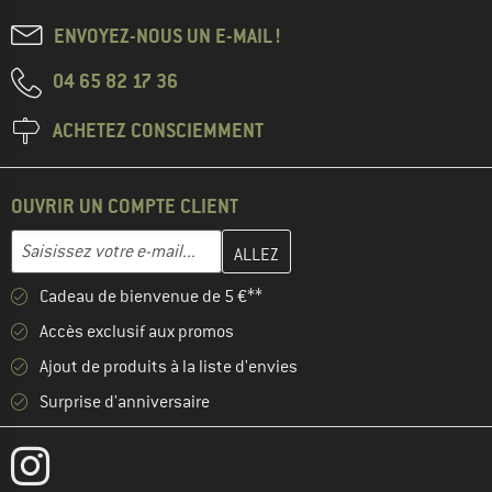
ENVOYEZ-NOUS UN E-MAIL !
04 65 82 17 36
ACHETEZ CONSCIEMMENT
OUVRIR UN COMPTE CLIENT
Entrez votre adresse e-mail ici et créez votre compte client à la 
Saisissez votre e-mail...
Cadeau de bienvenue de 5 €**
Accès exclusif aux promos
Ajout de produits à la liste d'envies
Surprise d'anniversaire