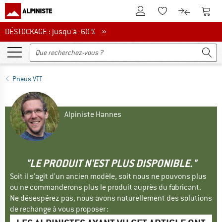
Vers le compte client
Vers 
Vers la liste d'env
Vers le com
DÉSTOCKAGE : jusqu'à -60 %
DÉSTOCKAGE : jusqu'à -60 % »
Pneus VTT
Alpiniste Hannes
"LE PRODUIT N'EST PLUS DISPONIBLE."
Soit il s'agit d'un ancien modèle, soit nous ne pouvons plus
ou ne commanderons plus le produit auprès du fabricant.
Ne désespérez pas, nous avons naturellement des solutions
de rechange à vous proposer :