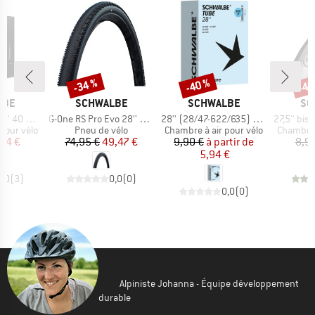
-34 %
-40 %
-40
Remise
Remise
Rem
E
MARQUE
MARQUE
MA
LBE
SCHWALBE
SCHWALBE
SC
Article
Article
Article
 62-584 SV
G-One RS Pro Evo 28'' (40-622) V-G TLR
28'' (28/47-622/635) SCV17
27,5'' bis 29'' Sch
Product group
Product group
Product 
pour vélo
Pneu de vélo
Chambre à air pour vélo
Chambre 
ix
ix réduit
Prix
Prix réduit
Prix
Prix réduit
34 €
74,95 €
49,47 €
9,90 €
à partir de
8,9
5,94 €
5,0
(
3
)
0,0
(
0
)
0,0
(
0
)
Alpiniste Johanna - Équipe développement
durable