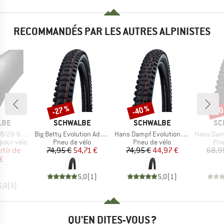
RECOMMANDÉS PAR LES AUTRES ALPINISTES
-27 %
-40 %
-40
Remise
Remise
Rem
E
MARQUE
MARQUE
MA
LBE
SCHWALBE
SCHWALBE
SC
Article
Article
Article
/25-630 SV 15
Big Betty Evolution AddixSoft SuperGravity 29'' (62-622) TLE E-50
Hans Dampf Evolution AddixSoft SuperGravity 27,5'' (60-584) TLE E-25
Hans Dampf Evo 29'' (
Product group
Product group
Pro
pour vélo
Pneu de vélo
Pneu de vélo
Pne
ix
ix réduit
Prix
Prix réduit
Prix
Prix réduit
rtir de
74,95 €
54,71 €
74,95 €
44,97 €
68,9
€
5,0
(
1
)
5,0
(
1
)
5,0
(
3
)
QU'EN DITES-VOUS ?