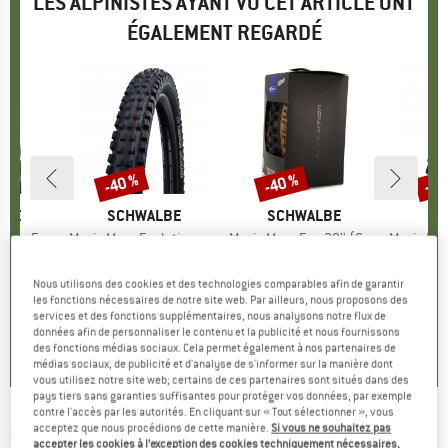
LES ALPINISTES AYANT VU CET ARTICLE ONT
ÉGALEMENT REGARDÉ
-40 %
-40 %
-40
Remise
Remise
Rem
E
LBE
MARQUE
SCHWALBE
MARQUE
SCHWALBE
MA
SC
 SR 27,5'' (55-584)
Article
Magic Mary Evolution AddixUltraSoft SuperGravity 29'' (62-622) TLE E-50
Article
Magic Mary Evo 29'' (62-622) Super Gravity TLE
Article
Magic Mary Evo 29'' (
group
vélo
Product group
Pneu de vélo
Product group
Pneu de vélo
Pro
Pne
ix
ix réduit
,97 €
74,95 €
Prix
Prix réduit
44,97 €
74,95 €
Prix
Prix réduit
44,97 €
74,95
Nous utilisons des cookies et des technologies comparables afin de garantir
les fonctions nécessaires de notre site web. Par ailleurs, nous proposons des
services et des fonctions supplémentaires, nous analysons notre flux de
0,0
(
0
)
0,0
(
0
)
0,0
(
0
)
données afin de personnaliser le contenu et la publicité et nous fournissons
des fonctions médias sociaux. Cela permet également à nos partenaires de
médias sociaux, de publicité et d'analyse de s'informer sur la manière dont
vous utilisez notre site web; certains de ces partenaires sont situés dans des
pays tiers sans garanties suffisantes pour protéger vos données, par exemple
contre l'accès par les autorités. En cliquant sur « Tout sélectionner », vous
acceptez que nous procédions de cette manière.
Si vous ne souhaitez pas
SCHWALBE
-
Magic Mary Perf. 26'' (60-559)
accepter les cookies à l’exception des cookies techniquement nécessaires,