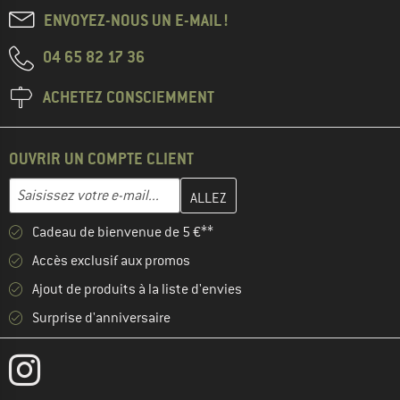
ENVOYEZ-NOUS UN E-MAIL !
04 65 82 17 36
ACHETEZ CONSCIEMMENT
OUVRIR UN COMPTE CLIENT
Entrez votre adresse e-mail ici et créez votre compte client à la 
Adresse e-mail
Cadeau de bienvenue de 5 €**
Accès exclusif aux promos
Ajout de produits à la liste d'envies
Surprise d'anniversaire