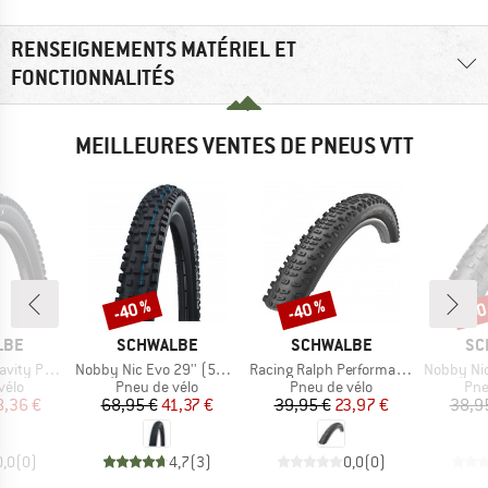
RENSEIGNEMENTS MATÉRIEL ET
FONCTIONNALITÉS
MEILLEURES VENTES DE PNEUS VTT
-40 %
-40 %
-40
Remise
Remise
Rem
E
MARQUE
MARQUE
MA
LBE
SCHWALBE
SCHWALBE
SC
Article
Article
Article
27,5'' (65-584)
Nobby Nic Evo 29'' (57-622) Super Ground FB TLE
Racing Ralph Performance TwinSkin Tubeless 29x2,25
Nobby Nic Performa
group
Product group
Product group
Pro
vélo
Pneu de vélo
Pneu de vélo
Pne
ix
ix réduit
Prix
Prix réduit
Prix
Prix réduit
8,36 €
68,95 €
41,37 €
39,95 €
23,97 €
38,9
0,0
(
0
)
4,7
(
3
)
0,0
(
0
)