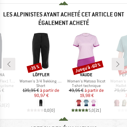
LES ALPINISTES AYANT ACHETÉ CET ARTICLE ONT
ÉGALEMENT ACHETÉ
Jusqu'à -60 %
Jus
-35 %
Remise
Remise
Rem
E
MARQUE
MARQUE
MAR
NA
LÖFFLER
VAUDE
PEP
Article
Article
Article
ech Pants
Women's 3/4 Trekking Pants CSL
Women's Matoso Tricot
Women's Peak S
p
Product group
Product group
Produc
cyclisme
Short
T-shirt technique
Maillo
ix
Prix
Prix réduit
Prix
Prix réduit
 €
139,95 €
à partir de
49,95 €
à partir de
79,95 
90,97 €
19,98 €
3
5,0
(
2
)
0,0
(
0
)
5,0
(
21
)