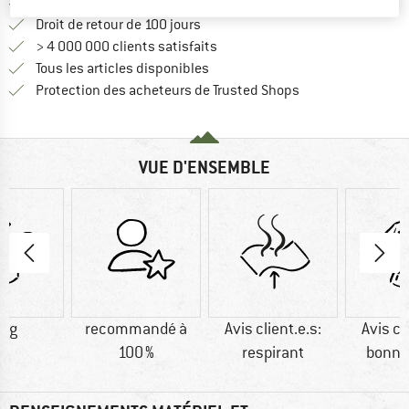
Trouve les infos sur la livrais
Livraison gratuite dès 69 € (FR)
Trouve les informations de paiemen
Droit de retour de 100 jours
> 4 000 000 clients satisfaits
Tous les articles disponibles
Trouve toutes les i
Protection des acheteurs de Trusted Shops
VUE D'ENSEMBLE
0 g
recommandé à
Avis client.e.s:
Avis cl
100 %
respirant
bonne