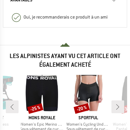
Oui, je recommanderais ce produit à un ami
LES ALPINISTES AYANT VU CET ARTICLE ONT
ÉGALEMENT ACHETÉ
-25 %
-20 %
-30
Remise
Remise
Rem
UE
MARQUE
MARQUE
UT
MONS ROYALE
SPORTFUL
Article
Article
Article
rness
Women's Epic Merino Shift MTB Liner
Women's Cycling Undershort
Women's Pragma 
t group
Product group
Product group
Product
er
Sous-vêtement de cyclisme
Sous-vêtement de cyclisme
Pantalo