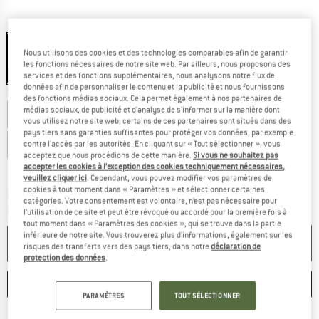
Couleur:
Black
Nous utilisons des cookies et des technologies comparables afin de garantir
les fonctions nécessaires de notre site web. Par ailleurs, nous proposons des
-15 %
services et des fonctions supplémentaires, nous analysons notre flux de
données afin de personnaliser le contenu et la publicité et nous fournissons
Sélectionner taille:
des fonctions médias sociaux. Cela permet également à nos partenaires de
médias sociaux, de publicité et d'analyse de s'informer sur la manière dont
EU
34
EU
36
EU
38
EU
40
EU
42
EU
44
vous utilisez notre site web; certains de ces partenaires sont situés dans des
pays tiers sans garanties suffisantes pour protéger vos données, par exemple
EU
46
EU
48
contre l'accès par les autorités. En cliquant sur « Tout sélectionner », vous
acceptez que nous procédions de cette manière.
Si vous ne souhaitez pas
accepter les cookies à l’exception des cookies techniquement nécessaires,
Guide des tailles
veuillez cliquer ici
. Cependant, vous pouvez modifier vos paramètres de
cookies à tout moment dans « Paramètres » et sélectionner certaines
Le lien s'ouvre dans une boîte d'inf
Délai de livraison: 3-5 jours ouvrables
catégories. Votre consentement est volontaire, n’est pas nécessaire pour
Quantité:
l’utilisation de ce site et peut être révoqué ou accordé pour la première fois à
tout moment dans « Paramètres des cookies », qui se trouve dans la partie
inférieure de notre site. Vous trouverez plus d'informations, également sur les
AJOUTER AU PANIER
risques des transferts vers des pays tiers, dans notre
déclaration de
protection des données
.
ENREGISTRER
COMPARER
PARAMÈTRES
TOUT SÉLECTIONNER