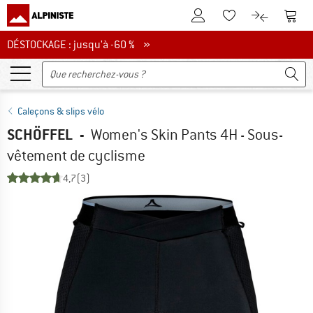
Vers le compte client
Vers 
Vers la liste d'env
Vers le com
DÉSTOCKAGE : jusqu'à -60 %
DÉSTOCKAGE : jusqu'à -60 % »
Caleçons & slips vélo
SCHÖFFEL
-
Women's Skin Pants 4H - Sous-
vêtement de cyclisme
4,7
(3)