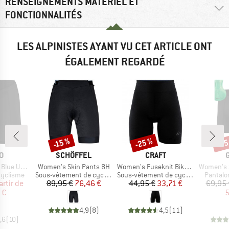
RENSEIGNEMENTS MATÉRIEL ET
FONCTIONNALITÉS
LES ALPINISTES AYANT VU CET ARTICLE ONT
ÉGALEMENT REGARDÉ
-25 %
-25
-15 %
Remise
Remise
Rem
UE
MARQUE
MARQUE
O
SCHÖFFEL
CRAFT
Article
Article
Article
Underwear
Women's Skin Pants 8H
Women's Fuseknit Bike Boxer
Women's Sitiv
p
Product group
Product group
Product
cyclisme
Sous-vêtement de cyclisme
Sous-vêtement de cyclisme
Pantalo
ix
ix réduit
Prix
Prix réduit
Prix
Prix réduit
artir de
89,95 €
76,46 €
44,95 €
33,71 €
69,95 
 €
5
4,9
(
8
)
4,5
(
11
)
,6
(
10
)