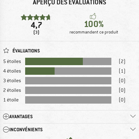
APERÇU DES ÉVALUATIONS
100%
4,7
(3)
recommandent ce produit
ÉVALUATIONS
5 étoiles
(2)
4 étoiles
(1)
3 étoiles
(0)
2 étoiles
(0)
1 étoile
(0)
AVANTAGES
INCONVÉNIENTS