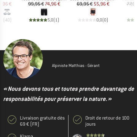
ix
ix réduit
Prix
Prix réduit
Prix
Prix réduit
0,96 €
99,95 €
74,96 €
69,95 €
55,96 €
77,9
,7
(
40
)
5,0
(
1
)
0,0
(
0
)
Alpiniste Matthias - Gérant
« Nous devons tous et toutes prendre davantage de
responsabilités pour préserver la nature. »
Livraison gratuite dès
Droit de retour de 100
69 € (FR)
jours
Klarna