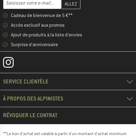
Entrez votre adresse e-mail ici et créez votre compte client à la 
Adresse e-mail
Cadeau de bienvenue de 5 €**
Accès exclusif aux promos
Ajout de produits à la liste d'envies
Surprise d'anniversaire
SERVICE CLIENTÈLE
À PROPOS DES ALPINISTES
RÉVOQUER LE CONTRAT
**Le bon d'achat est valable à partir d'un montant d'achat minimum